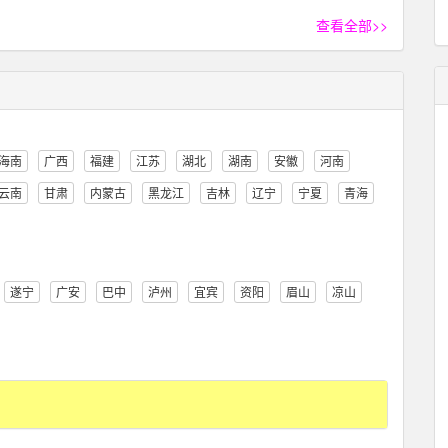
查看全部>>
海南
广西
福建
江苏
湖北
湖南
安徽
河南
云南
甘肃
内蒙古
黑龙江
吉林
辽宁
宁夏
青海
遂宁
广安
巴中
泸州
宜宾
资阳
眉山
凉山