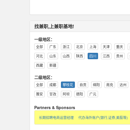
找兼职,上兼职基地!
一级地区：
全部
广东
浙江
北京
上海
天津
重庆
河北
山东
山西
陕西
四川
江西
贵州
西藏
新疆
二级地区：
全部
成都
攀枝花
自贡
绵阳
南充
达州
雅安
甘孜
阿坝
德阳
广元
Partners & Sponsors
长期招聘电商运营经理
代办海外账户(银行,证券,美股等)