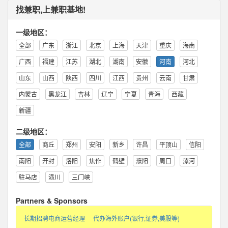
找兼职,上兼职基地!
一级地区：
全部
广东
浙江
北京
上海
天津
重庆
海南
广西
福建
江苏
湖北
湖南
安徽
河南
河北
山东
山西
陕西
四川
江西
贵州
云南
甘肃
内蒙古
黑龙江
吉林
辽宁
宁夏
青海
西藏
新疆
二级地区：
全部
商丘
郑州
安阳
新乡
许昌
平顶山
信阳
南阳
开封
洛阳
焦作
鹤壁
濮阳
周口
漯河
驻马店
潢川
三门峡
Partners & Sponsors
长期招聘电商运营经理
代办海外账户(银行,证券,美股等)