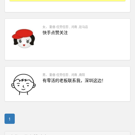
女， 勤奋-任劳任怨 , 河南 ,驻马店
快手点赞关注
男， 勤奋-任劳任怨 , 河南 ,南阳
有零活的老板联系我，深圳这边！
1