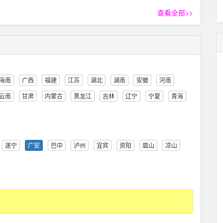
查看全部>>
海南
广西
福建
江苏
湖北
湖南
安徽
河南
云南
甘肃
内蒙古
黑龙江
吉林
辽宁
宁夏
青海
遂宁
广安
巴中
泸州
宜宾
资阳
眉山
凉山