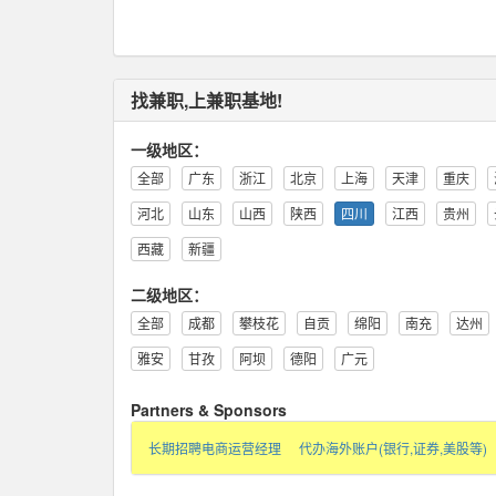
找兼职,上兼职基地!
一级地区：
全部
广东
浙江
北京
上海
天津
重庆
河北
山东
山西
陕西
四川
江西
贵州
西藏
新疆
二级地区：
全部
成都
攀枝花
自贡
绵阳
南充
达州
雅安
甘孜
阿坝
德阳
广元
Partners & Sponsors
长期招聘电商运营经理
代办海外账户(银行,证券,美股等)