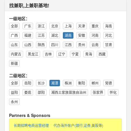
找兼职,上兼职基地!
一级地区：
全部
广东
浙江
北京
上海
天津
重庆
海南
广西
福建
江苏
湖北
湖南
安徽
河南
河北
山东
山西
陕西
四川
江西
贵州
云南
甘肃
内蒙古
黑龙江
吉林
辽宁
宁夏
青海
西藏
新疆
二级地区：
全部
岳阳
长沙
湘潭
株洲
衡阳
郴州
常德
益阳
娄底
邵阳
湘西土家族苗族自治州
张家界
怀化
永州
Partners & Sponsors
长期招聘电商运营经理
代办海外账户(银行,证券,美股等)