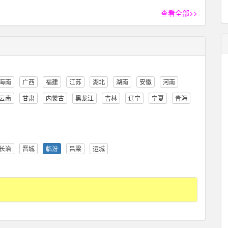
查看全部>>
海南
广西
福建
江苏
湖北
湖南
安徽
河南
云南
甘肃
内蒙古
黑龙江
吉林
辽宁
宁夏
青海
长治
晋城
临汾
吕梁
运城