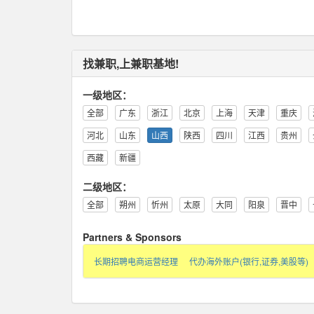
找兼职,上兼职基地!
一级地区：
全部
广东
浙江
北京
上海
天津
重庆
河北
山东
山西
陕西
四川
江西
贵州
西藏
新疆
二级地区：
全部
朔州
忻州
太原
大同
阳泉
晋中
Partners & Sponsors
长期招聘电商运营经理
代办海外账户(银行,证券,美股等)