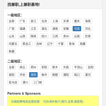
找兼职,上兼职基地!
一级地区：
全部
广东
浙江
北京
上海
天津
重庆
海南
广西
福建
江苏
湖北
湖南
安徽
河南
河北
山东
山西
陕西
四川
江西
贵州
云南
甘肃
内蒙古
黑龙江
吉林
辽宁
宁夏
青海
西藏
新疆
二级地区：
全部
商丘
郑州
安阳
新乡
许昌
平顶山
信阳
南阳
开封
洛阳
焦作
鹤壁
濮阳
周口
漯河
驻马店
潢川
三门峡
Partners & Sponsors
长期招聘电商运营经理
代办海外账户(银行,证券,美股等)