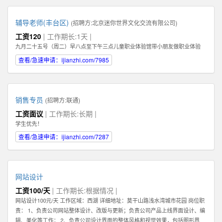
辅导老师(丰台区)
(招聘方:
北京迷你世界文化交流有限公司
)
工资120
| 工作期长:1天 |
九月二十五号（周二）早八点至下午三点儿童职业体验馆带小朋友做职业体验
查看/急速申请：ijianzhi.com/7985
销售专员
(招聘方:
联通
)
工资面议
| 工作期长:长期 |
学生优先！
查看/急速申请：ijianzhi.com/7287
网站设计
工资100/天
| 工作期长:根据情况 |
网站设计100元/天 工作区域：西湖 详细地址：莫干山路浅水湾城市花园 岗位职
责： 1、负责公司网站整体设计、改版与更新；负责公司产品上线界面设计、编
辑、美化等工作； 2、负责公司设计界面的整体风格和视觉效果，包括图形界