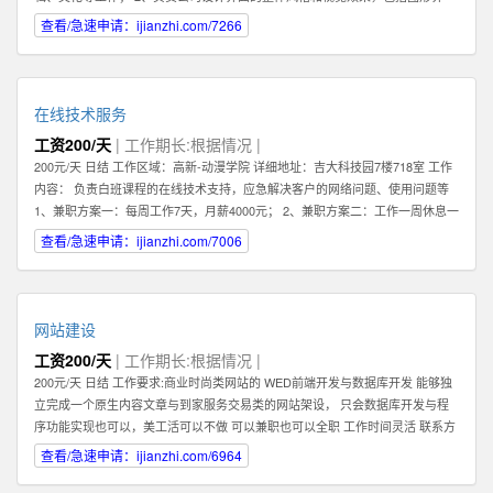
面，交互设计，logo及icon设计等； 3、熟练把握网页各元素和要件，能够独立
查看/急速申请：ijianzhi.com/7266
进行网站美工布局的设计； 4、不断完善和熟悉，负责网站整体架构的设计和网
站风格的把握，界面的视觉规划与创意设计工作； 5、认真做好各类信息和资料
的收集、整理、汇总、归档等工作，为公司各项目的成功开发提供优质素材；
6、负责公司产品包括网页和手机应用程序等的人机交互界面设计，提高用户使
在线技术服务
用体验； 7、根据项目具体要求解决各类UI设计和优化问题。 职位要求： 1、一
工资200/天
| 工作期长:根据情况 |
年以上相关专业工作经验。 2、熟练使用设计工具如Photoshop，Illustrator，
200元/天 日结 工作区域：高新-动漫学院 详细地址：吉大科技园7楼718室 工作
Flash等；掌握HTML，XHTML，CSS，XML，JavaScrip等常用语言软件。 3、
内容： 负责白班课程的在线技术支持，应急解决客户的网络问题、使用问题等
具有丰富的视觉创作经验和独到的审美修养 4、具备优秀的网站整体策划、设计
1、兼职方案一：每周工作7天，月薪4000元； 2、兼职方案二：工作一周休息一
能力,有丰富的网页设计经验. 有意向的请直接电话联系，附上您的案例作品。
周，月薪2000元 3、7月9日开始正式上班 4、兼职大学生暑假打工优先考虑 联
查看/急速申请：ijianzhi.com/7006
系方式 王先生
网站建设
工资200/天
| 工作期长:根据情况 |
200元/天 日结 工作要求:商业时尚类网站的 WED前端开发与数据库开发 能够独
立完成一个原生内容文章与到家服务交易类的网站架设， 只会数据库开发与程
序功能实现也可以，美工活可以不做 可以兼职也可以全职 工作时间灵活 联系方
式 李经理 工作区域：浑南新区-全运路 详细地址：沈中大街28号
查看/急速申请：ijianzhi.com/6964