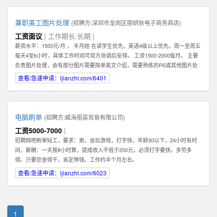
兼职美工图片处理
(招聘方:
深圳市龙岗区丽妍狄电子商务商店
)
工资面议
| 工作期长:长期 |
薪资水平：1500元/月 ， 半月结 在读学生优先，英语4级以上优先。周一至周五
每天4至6小时，具体工作时间可双方协调后安排。 工资1500-2000每月。 主要
负责图片处理，会有部分图片需要简单英文介绍，需要熟练的PS或其他图片处
理软件。 可以在家办公，图片处理过程中需要有一定的想法和创新。 联系人：
查看/急速申请：ijianzhi.com/6401
肖女士 公司地址：龙岗中心城
电脑刷单
(招聘方:
威海祖昊贸易有限公司
)
工资5000-7000
|
招聘网吧刷单短工，要求：男，会玩游戏，打字快，年龄30以下，24小时有时
间，薪酬：一天按8小时算，提成收入不低于200元，必须打字要快。多劳多
得。只要您舍得干，肯定挣钱。工作约半个月左右。
查看/急速申请：ijianzhi.com/6023
1