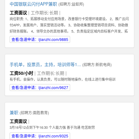
中国银联云闪付APP兼职
(招聘方:
益蚁邦
)
工资面议
| 工作期长:长期 |
岗位职责: 1、拓展移动支付应用场景，改善银行卡受理环境建设。 2、推广云闪
付APP，发展用户、落实营销活动等。 3、协助收集整理营销项目资料、协助做
好财务报账。 4、领导交办的其他事项。 5、负责指定区域内目标客户开发、拓
展、维护 6、根据市场业务发展，提出积极的、符合产品的市场发展的建议和意
查看/急速申请：ijianzhi.com/9885
见。 7、迅速反馈目标市场客户的信息，及时完善服务。 8、完成销售业绩指
标，提高公司产品占有率及知名度。 任职资格: 1、有强烈的责任心，以及具有
吃苦耐劳的精神，能够在压力下完成任务。 2、具有良好的沟通能力及客户服务
意识，可以与客户进行良好的沟通。 任职资格: 1、有强烈的责任心，以及具有
手机单，投票员，主持，培训师等1...
(招聘方:
新航电商
)
吃苦耐劳的精神，能够在压力下完成任务。 2、具有良好的沟通能力及客户服务
工资50/小时
| 工作期长:长期 |
意识，可以与客户进行良好的沟通。
有手机，会操作，认真负责，可以随时随地操作，在线上进行集中培训
查看/急速申请：ijianzhi.com/9627
兼职
(招聘方:
面胜教育
)
工资面议
|
3月16号12点到下午16:30 个人能力强 善于沟通 吃苦耐劳
查看/急速申请：ijianzhi.com/9325