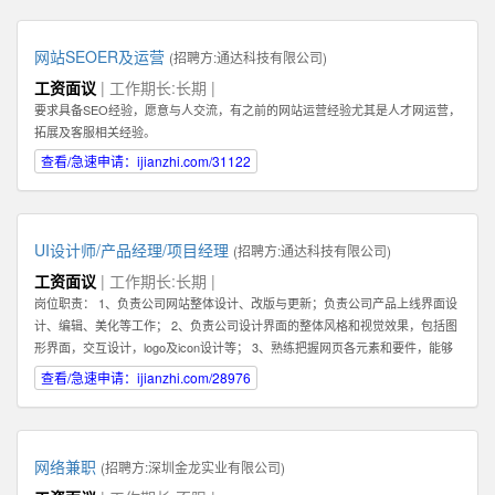
你的核心任务是帮助客户解决问题，和客户建立长期，稳定，值得信赖的关系,
而不是只为了眼前的蝇头小利而失去客户对你的信任。 2: 我们需要能和客户建
立长期关系的员工，因此我们希望你也能长期，稳定地在公司发展。你会发现公
网站SEOER及运营
(招聘方:
通达科技有限公司
)
司是一个非常大的平台--我们在北京，深圳，香港，韩国都有业务。所以公司会
工资面议
| 工作期长:长期 |
给你很好的施展空间，因此我们需要你能长期地在公司不断进步！ 3：你必须具
要求具备SEO经验，愿意与人交流，有之前的网站运营经验尤其是人才网运营，
备一种素质。那就是会坚持，坚持，坚持，永不放弃。你必须了解你和客户的关
拓展及客服相关经验。
系是长期的，所以为了建立这种长期稳定的关系，你在一开始的时候要具备百折
不挠，坚持不懈的素质，这样才能逐步取得双方的信任。 4：除了热爱销售，你
查看/急速申请：ijianzhi.com/31122
还最好具备在互联网产品运营领域的一些经验。如果你还在创业及互联网产品的
销售方面有经验更好！请在你的简历或申请中注明。 5：具备一定的科学管理能
力。好的销售专家可以化繁为简，通过高效的分类和建立适合自己的销售系统而
大幅提高管理客户的效率和经营业绩。我们希望你具备这种科学化管理的能力。
UI设计师/产品经理/项目经理
(招聘方:
通达科技有限公司
)
有这种能力的人才还可以在将来发展成为销售经理，管理一个业务团队。 6：必
工资面议
| 工作期长:长期 |
须热爱学习，尤其是要对一个特点行业有兴趣，并愿意深入了解一个行业，掌握
岗位职责： 1、负责公司网站整体设计、改版与更新；负责公司产品上线界面设
关于该行业的专业知识，这样才能真正服务好你的客户。目前我们希望能够找到
计、编辑、美化等工作； 2、负责公司设计界面的整体风格和视觉效果，包括图
对于创业尤其是互联网创业领域有浓厚兴趣或相关经验的人才。 如果你有激
形界面，交互设计，logo及icon设计等； 3、熟练把握网页各元素和要件，能够
情，有梦想，并对网络销售充满热爱，愿意接受挑战，也能熟悉使用电脑，QQ
独立进行网站美工布局的设计； 4、不断完善和熟悉，负责网站整体架构的设计
查看/急速申请：ijianzhi.com/28976
等网络工具，那么不论你的学历如何，专业是什么，这些都不重要。我们都欢迎
和网站风格的把握，界面的视觉规划与创意设计工作； 5、认真做好各类信息和
你申请这份工作。
资料的收集、整理、汇总、归档等工作，为公司各项目的成功开发提供优质素
材； 6、负责公司产品包括网页和手机应用程序等的人机交互界面设计，提高用
户使用体验； 7、根据项目具体要求解决各类UI设计和优化问题。 职位要求：
网络兼职
(招聘方:
深圳金龙实业有限公司
)
1、一年以上相关专业工作经验。 2、熟练使用设计工具如Photoshop，