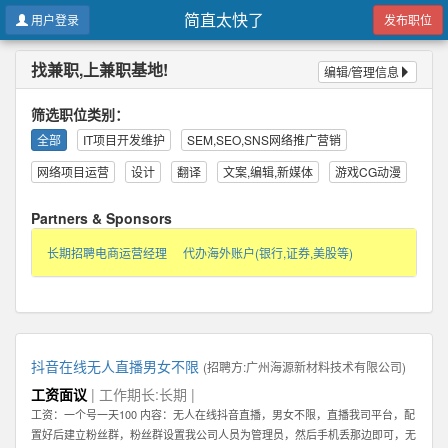
简直太快了
用户登录
发布职位
找兼职,上兼职基地!
编辑/管理信息
筛选职位类别：
全部
IT项目开发维护
SEM,SEO,SNS网络推广营销
网络项目运营
设计
翻译
文案,编辑,新媒体
游戏CG动漫
Partners & Sponsors
长期招聘电商运营经理
代办海外账户(银行,证券,美股等)
抖音在线无人直播男女不限
(招聘方:
广州海源新材料技术有限公司
)
工资面议
| 工作期长:长期 |
工资：一个号一天100 内容：无人在线抖音直播，男女不限，直播我司平台，配
置好后建立粉丝群，粉丝群设置我公司人员为管理员，然后手机丢那边即可，无