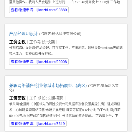
需其他操作。我司人员会培训 上班时间：中午12：40分到晚上11:30分 工作地
点：任意，有网络有电即可 工作要求：配合，如抖音提示需要扫脸配合扫脸 其
查看/急速申请：ijianzhi.com/93880
他福利：播满10天额外奖励200元 应聘地：全国皆可
产品经理UI设计
(招聘方:
通达科技有限公司
)
工资面议
| 工作期长:长期 |
长期招聘UI设计师/产品经理，可在家工作，不限地区。最好具备html,css等前端
技术能力，有移动端开发经验。
查看/急速申请：ijianzhi.com/29008
兼职网络销售/创业领域市场拓展经...(高区)
(招聘方:
威海网艺文
化
)
工资面议
| 工作期长:长期招聘 |
拳头网/全投网（中国领先的风险投资公司数据库及创投服务提供商）驻威海研
发中心诚聘兼职网络销售/市场拓展经理 每天可保证5-6个小时的工作时间(日薪
50-100元/根据经验和销售成绩提升）外加优厚的奖金提成。 可选择上午，下
午，或晚上工作。 办公地点：高区火炬路169-1号北洋云计算电子创新平台302
查看/急速申请：ijianzhi.com/8319
室（近山东大学） 1：你必须热爱销售！必须能够真诚，热情地主动联系客户。