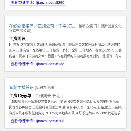
查看/急速申请：ijianzhi.com/8290
在线编辑招聘／正规公司／千字6元...
(招聘方:
厦门市博斯创意文化
传媒有限公司
)
工资面议
|
HI 你好 这里是博斯文案HR 感谢莅临 厦门博斯创意文化传媒有限公司欢迎你的
加入 工作岗位：在线编辑 工作性质：兼职／全职 工作地点：在家办公即可 工作
内容：撰写【关键词文章：根据工作室提供的关键词撰写原创的、通顺的、有内
容的文章】 文章要求：质量一般，重点要求原创（不可复制网络文章）、通
查看/急速申请：ijianzhi.com/8138
顺。 编辑薪资：稿酬制。【6元／1000字】 非诚勿扰。考虑清楚自己是否合
适。 合适请加下方qq即可。 HR联系方式：qq【599383539】
音频主播兼职
(招聘方:
啾啾
)
工资10元/单
| 工作期长:长期 |
1.根据视频录一条30秒左右的录音，情感闲聊类的都可以,比如爱情星座娱乐新
闻等等各种随意,但是要符合国家法律,后 台有审核. 2.一条10元,日结,第二天结算.
自始自终不收取任何费用. 3.工作时间地点不限. 4.联系企鹅4715 7132 发送请求
时,请备注录音采集兼职.
查看/急速申请：ijianzhi.com/8103