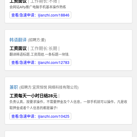
工资面议
| 工作期长:不限 |
Illustrator，Flash等；掌握HTML，XHTML，CSS，XML，JavaScrip等常用语言
会网站APp推广电脑手机基本操作熟练
软件。 3、具有丰富的视觉创作经验和独到的审美修养 4、具备优秀的网站整体
策划、设计能力,有丰富的网页设计经验.
查看/急速申请：ijianzhi.com/18846
韩语翻译
(招聘方:
姜
)
工资面议
| 工作期长:长期 |
翻译韩语标题.工资周结.一条标题一块钱.
查看/急速申请：ijianzhi.com/12783
兼职
(招聘方:
宜宾恒悦 网络科技有限公司
)
工资每天一小时日结28元
|
负责认真，按要求操作，不需要押金及个人信息，一部手机就可以操作，凡是收
取押金或者个人信息的都是骗子!
查看/急速申请：ijianzhi.com/10425