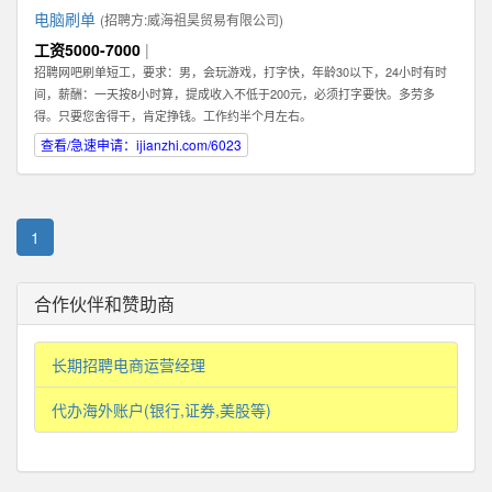
电脑刷单
(招聘方:
威海祖昊贸易有限公司
)
工资5000-7000
|
招聘网吧刷单短工，要求：男，会玩游戏，打字快，年龄30以下，24小时有时
间，薪酬：一天按8小时算，提成收入不低于200元，必须打字要快。多劳多
得。只要您舍得干，肯定挣钱。工作约半个月左右。
查看/急速申请：ijianzhi.com/6023
1
合作伙伴和赞助商
长期招聘电商运营经理
代办海外账户(银行,证券,美股等)