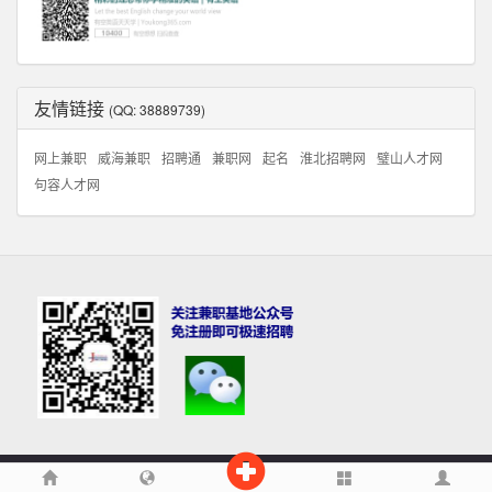
友情链接
(QQ: 38889739)
网上兼职
威海兼职
招聘通
兼职网
起名
淮北招聘网
璧山人才网
句容人才网
兼职基地:线下,网上兼职,网络兼职
|
京ICP备11022407号-23
|
STATS
|
↑返回顶