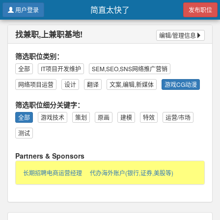
简直太快了
用户登录
发布职位
找兼职,上兼职基地!
编辑/管理信息
筛选职位类别：
全部
IT项目开发维护
SEM,SEO,SNS网络推广营销
网络项目运营
设计
翻译
文案,编辑,新媒体
游戏CG动漫
筛选职位细分关键字：
全部
游戏技术
策划
原画
建模
特效
运营/市场
测试
Partners & Sponsors
长期招聘电商运营经理
代办海外账户(银行,证券,美股等)