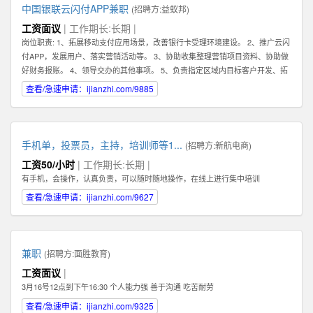
中国银联云闪付APP兼职
(招聘方:
益蚁邦
)
工资面议
| 工作期长:长期 |
岗位职责: 1、拓展移动支付应用场景，改善银行卡受理环境建设。 2、推广云闪
付APP，发展用户、落实营销活动等。 3、协助收集整理营销项目资料、协助做
好财务报账。 4、领导交办的其他事项。 5、负责指定区域内目标客户开发、拓
展、维护 6、根据市场业务发展，提出积极的、符合产品的市场发展的建议和意
查看/急速申请：ijianzhi.com/9885
见。 7、迅速反馈目标市场客户的信息，及时完善服务。 8、完成销售业绩指
标，提高公司产品占有率及知名度。 任职资格: 1、有强烈的责任心，以及具有
吃苦耐劳的精神，能够在压力下完成任务。 2、具有良好的沟通能力及客户服务
意识，可以与客户进行良好的沟通。 任职资格: 1、有强烈的责任心，以及具有
手机单，投票员，主持，培训师等1...
(招聘方:
新航电商
)
吃苦耐劳的精神，能够在压力下完成任务。 2、具有良好的沟通能力及客户服务
工资50/小时
| 工作期长:长期 |
意识，可以与客户进行良好的沟通。
有手机，会操作，认真负责，可以随时随地操作，在线上进行集中培训
查看/急速申请：ijianzhi.com/9627
兼职
(招聘方:
面胜教育
)
工资面议
|
3月16号12点到下午16:30 个人能力强 善于沟通 吃苦耐劳
查看/急速申请：ijianzhi.com/9325