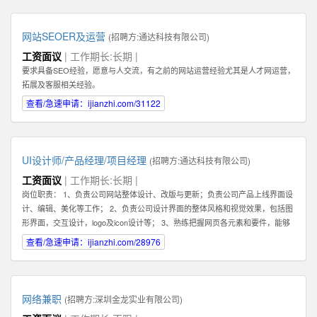
你的核心任务是帮助客户解决问题，和客户建立长期，稳定，值得信赖的关系,
而不是只为了眼前的蝇头小利而失去客户对你的信任。 2: 我们需要能和客户建
立长期关系的员工，因此我们希望你也能长期，稳定地在公司发展。你会发现公
网站SEOER及运营
(招聘方:
通达科技有限公司
)
司是一个非常大的平台--我们在北京，深圳，香港，韩国都有业务。所以公司会
工资面议
| 工作期长:长期 |
给你很好的施展空间，因此我们需要你能长期地在公司不断进步！ 3：你必须具
要求具备SEO经验，愿意与人交流，有之前的网站运营经验尤其是人才网运营，
备一种素质。那就是会坚持，坚持，坚持，永不放弃。你必须了解你和客户的关
拓展及客服相关经验。
系是长期的，所以为了建立这种长期稳定的关系，你在一开始的时候要具备百折
不挠，坚持不懈的素质，这样才能逐步取得双方的信任。 4：除了热爱销售，你
查看/急速申请：ijianzhi.com/31122
还最好具备在互联网产品运营领域的一些经验。如果你还在创业及互联网产品的
销售方面有经验更好！请在你的简历或申请中注明。 5：具备一定的科学管理能
力。好的销售专家可以化繁为简，通过高效的分类和建立适合自己的销售系统而
大幅提高管理客户的效率和经营业绩。我们希望你具备这种科学化管理的能力。
UI设计师/产品经理/项目经理
(招聘方:
通达科技有限公司
)
有这种能力的人才还可以在将来发展成为销售经理，管理一个业务团队。 6：必
工资面议
| 工作期长:长期 |
须热爱学习，尤其是要对一个特点行业有兴趣，并愿意深入了解一个行业，掌握
岗位职责： 1、负责公司网站整体设计、改版与更新；负责公司产品上线界面设
关于该行业的专业知识，这样才能真正服务好你的客户。目前我们希望能够找到
计、编辑、美化等工作； 2、负责公司设计界面的整体风格和视觉效果，包括图
对于创业尤其是互联网创业领域有浓厚兴趣或相关经验的人才。 如果你有激
形界面，交互设计，logo及icon设计等； 3、熟练把握网页各元素和要件，能够
情，有梦想，并对网络销售充满热爱，愿意接受挑战，也能熟悉使用电脑，QQ
独立进行网站美工布局的设计； 4、不断完善和熟悉，负责网站整体架构的设计
查看/急速申请：ijianzhi.com/28976
等网络工具，那么不论你的学历如何，专业是什么，这些都不重要。我们都欢迎
和网站风格的把握，界面的视觉规划与创意设计工作； 5、认真做好各类信息和
你申请这份工作。
资料的收集、整理、汇总、归档等工作，为公司各项目的成功开发提供优质素
材； 6、负责公司产品包括网页和手机应用程序等的人机交互界面设计，提高用
户使用体验； 7、根据项目具体要求解决各类UI设计和优化问题。 职位要求：
网络兼职
(招聘方:
深圳金龙实业有限公司
)
1、一年以上相关专业工作经验。 2、熟练使用设计工具如Photoshop，