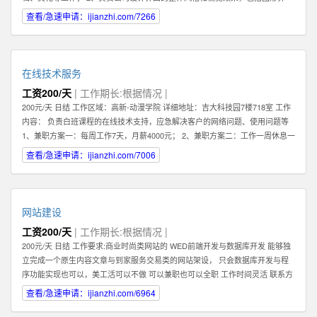
面，交互设计，logo及icon设计等； 3、熟练把握网页各元素和要件，能够独立
查看/急速申请：ijianzhi.com/7266
进行网站美工布局的设计； 4、不断完善和熟悉，负责网站整体架构的设计和网
站风格的把握，界面的视觉规划与创意设计工作； 5、认真做好各类信息和资料
的收集、整理、汇总、归档等工作，为公司各项目的成功开发提供优质素材；
6、负责公司产品包括网页和手机应用程序等的人机交互界面设计，提高用户使
在线技术服务
用体验； 7、根据项目具体要求解决各类UI设计和优化问题。 职位要求： 1、一
工资200/天
| 工作期长:根据情况 |
年以上相关专业工作经验。 2、熟练使用设计工具如Photoshop，Illustrator，
200元/天 日结 工作区域：高新-动漫学院 详细地址：吉大科技园7楼718室 工作
Flash等；掌握HTML，XHTML，CSS，XML，JavaScrip等常用语言软件。 3、
内容： 负责白班课程的在线技术支持，应急解决客户的网络问题、使用问题等
具有丰富的视觉创作经验和独到的审美修养 4、具备优秀的网站整体策划、设计
1、兼职方案一：每周工作7天，月薪4000元； 2、兼职方案二：工作一周休息一
能力,有丰富的网页设计经验. 有意向的请直接电话联系，附上您的案例作品。
周，月薪2000元 3、7月9日开始正式上班 4、兼职大学生暑假打工优先考虑 联
查看/急速申请：ijianzhi.com/7006
系方式 王先生
网站建设
工资200/天
| 工作期长:根据情况 |
200元/天 日结 工作要求:商业时尚类网站的 WED前端开发与数据库开发 能够独
立完成一个原生内容文章与到家服务交易类的网站架设， 只会数据库开发与程
序功能实现也可以，美工活可以不做 可以兼职也可以全职 工作时间灵活 联系方
式 李经理 工作区域：浑南新区-全运路 详细地址：沈中大街28号
查看/急速申请：ijianzhi.com/6964