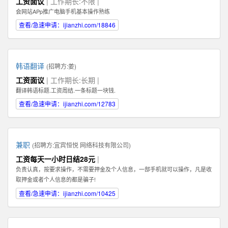
工资面议
| 工作期长:不限 |
Illustrator，Flash等；掌握HTML，XHTML，CSS，XML，JavaScrip等常用语言
会网站APp推广电脑手机基本操作熟练
软件。 3、具有丰富的视觉创作经验和独到的审美修养 4、具备优秀的网站整体
策划、设计能力,有丰富的网页设计经验.
查看/急速申请：ijianzhi.com/18846
韩语翻译
(招聘方:
姜
)
工资面议
| 工作期长:长期 |
翻译韩语标题.工资周结.一条标题一块钱.
查看/急速申请：ijianzhi.com/12783
兼职
(招聘方:
宜宾恒悦 网络科技有限公司
)
工资每天一小时日结28元
|
负责认真，按要求操作，不需要押金及个人信息，一部手机就可以操作，凡是收
取押金或者个人信息的都是骗子!
查看/急速申请：ijianzhi.com/10425