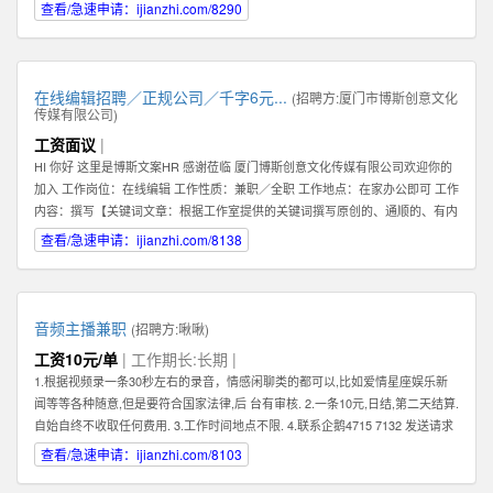
查看/急速申请：ijianzhi.com/8290
在线编辑招聘／正规公司／千字6元...
(招聘方:
厦门市博斯创意文化
传媒有限公司
)
工资面议
|
HI 你好 这里是博斯文案HR 感谢莅临 厦门博斯创意文化传媒有限公司欢迎你的
加入 工作岗位：在线编辑 工作性质：兼职／全职 工作地点：在家办公即可 工作
内容：撰写【关键词文章：根据工作室提供的关键词撰写原创的、通顺的、有内
容的文章】 文章要求：质量一般，重点要求原创（不可复制网络文章）、通
查看/急速申请：ijianzhi.com/8138
顺。 编辑薪资：稿酬制。【6元／1000字】 非诚勿扰。考虑清楚自己是否合
适。 合适请加下方qq即可。 HR联系方式：qq【599383539】
音频主播兼职
(招聘方:
啾啾
)
工资10元/单
| 工作期长:长期 |
1.根据视频录一条30秒左右的录音，情感闲聊类的都可以,比如爱情星座娱乐新
闻等等各种随意,但是要符合国家法律,后 台有审核. 2.一条10元,日结,第二天结算.
自始自终不收取任何费用. 3.工作时间地点不限. 4.联系企鹅4715 7132 发送请求
时,请备注录音采集兼职.
查看/急速申请：ijianzhi.com/8103