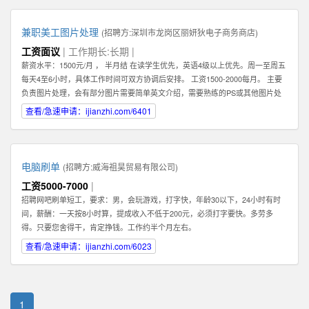
兼职美工图片处理
(招聘方:
深圳市龙岗区丽妍狄电子商务商店
)
工资面议
| 工作期长:长期 |
薪资水平：1500元/月 ， 半月结 在读学生优先，英语4级以上优先。周一至周五
每天4至6小时，具体工作时间可双方协调后安排。 工资1500-2000每月。 主要
负责图片处理，会有部分图片需要简单英文介绍，需要熟练的PS或其他图片处
理软件。 可以在家办公，图片处理过程中需要有一定的想法和创新。 联系人：
查看/急速申请：ijianzhi.com/6401
肖女士 公司地址：龙岗中心城
电脑刷单
(招聘方:
威海祖昊贸易有限公司
)
工资5000-7000
|
招聘网吧刷单短工，要求：男，会玩游戏，打字快，年龄30以下，24小时有时
间，薪酬：一天按8小时算，提成收入不低于200元，必须打字要快。多劳多
得。只要您舍得干，肯定挣钱。工作约半个月左右。
查看/急速申请：ijianzhi.com/6023
1