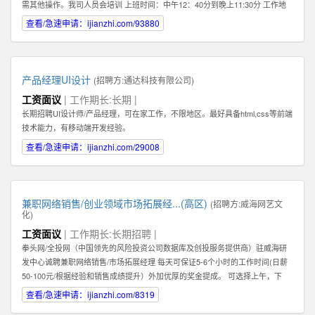
需其他操作。我司人员会培训 上班时间：中午12：40分到晚上11:30分 工作地
点：任意，有网络有电即可 工作要求：配合，如抖音提示需要扫脸配合扫脸 其
查看/急速申请：ijianzhi.com/93880
他福利：播满10天额外奖励200元 应聘地：全国皆可
产品经理UI设计
(招聘方:
通达科技有限公司
)
工资面议
| 工作期长:长期 |
长期招聘UI设计师/产品经理，可在家工作，不限地区。最好具备html,css等前端
技术能力，有移动端开发经验。
查看/急速申请：ijianzhi.com/29008
兼职网络销售/创业领域市场拓展经...(高区)
(招聘方:
威海网艺文
化
)
工资面议
| 工作期长:长期招聘 |
拳头网/全投网（中国领先的风险投资公司数据库及创投服务提供商）驻威海研
发中心诚聘兼职网络销售/市场拓展经理 每天可保证5-6个小时的工作时间(日薪
50-100元/根据经验和销售成绩提升）外加优厚的奖金提成。 可选择上午，下
午，或晚上工作。 办公地点：高区火炬路169-1号北洋云计算电子创新平台302
查看/急速申请：ijianzhi.com/8319
室（近山东大学） 1：你必须热爱销售！必须能够真诚，热情地主动联系客户。