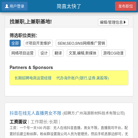
简直太快了
用户登录
发布职位
找兼职,上兼职基地!
编辑/管理信息
筛选职位类别：
全部
IT项目开发维护
SEM,SEO,SNS网络推广营销
网络项目运营
设计
翻译
文案,编辑,新媒体
游戏CG动漫
Partners & Sponsors
长期招聘电商运营经理
代办海外账户(银行,证券,美股等)
抖音在线无人直播男女不限
(招聘方:
广州海源新材料技术有限公司
)
工资面议
| 工作期长:长期 |
工资：一个号一天100 内容：无人在线抖音直播，男女不限，直播我司平台，配
置好后建立粉丝群，粉丝群设置我公司人员为管理员，然后手机丢那边即可，无