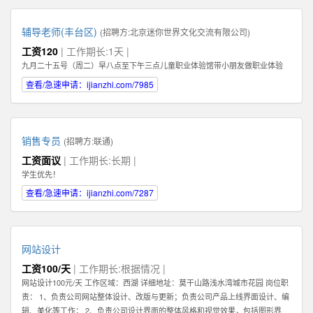
辅导老师(丰台区)
(招聘方:
北京迷你世界文化交流有限公司
)
工资120
| 工作期长:1天 |
九月二十五号（周二）早八点至下午三点儿童职业体验馆带小朋友做职业体验
查看/急速申请：ijianzhi.com/7985
销售专员
(招聘方:
联通
)
工资面议
| 工作期长:长期 |
学生优先！
查看/急速申请：ijianzhi.com/7287
网站设计
工资100/天
| 工作期长:根据情况 |
网站设计100元/天 工作区域：西湖 详细地址：莫干山路浅水湾城市花园 岗位职
责： 1、负责公司网站整体设计、改版与更新；负责公司产品上线界面设计、编
辑、美化等工作； 2、负责公司设计界面的整体风格和视觉效果，包括图形界