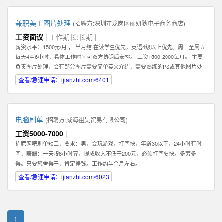
兼职美工图片处理
(招聘方:
深圳市龙岗区丽妍狄电子商务商店
)
工资面议
| 工作期长:长期 |
薪资水平：1500元/月 ， 半月结 在读学生优先，英语4级以上优先。周一至周五
每天4至6小时，具体工作时间可双方协调后安排。 工资1500-2000每月。 主要
负责图片处理，会有部分图片需要简单英文介绍，需要熟练的PS或其他图片处
理软件。 可以在家办公，图片处理过程中需要有一定的想法和创新。 联系人：
查看/急速申请：ijianzhi.com/6401
肖女士 公司地址：龙岗中心城
电脑刷单
(招聘方:
威海祖昊贸易有限公司
)
工资5000-7000
|
招聘网吧刷单短工，要求：男，会玩游戏，打字快，年龄30以下，24小时有时
间，薪酬：一天按8小时算，提成收入不低于200元，必须打字要快。多劳多
得。只要您舍得干，肯定挣钱。工作约半个月左右。
查看/急速申请：ijianzhi.com/6023
1