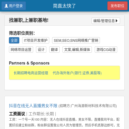
简直太快了
用户登录
发布职位
找兼职,上兼职基地!
编辑/管理信息
筛选职位类别：
全部
IT项目开发维护
SEM,SEO,SNS网络推广营销
网络项目运营
设计
翻译
文案,编辑,新媒体
游戏CG动漫
Partners & Sponsors
长期招聘电商运营经理
代办海外账户(银行,证券,美股等)
抖音在线无人直播男女不限
(招聘方:
广州海源新材料技术有限公司
)
工资面议
| 工作期长:长期 |
工资：一个号一天100 内容：无人在线抖音直播，男女不限，直播我司平台，配
置好后建立粉丝群，粉丝群设置我公司人员为管理员，然后手机丢那边即可，无