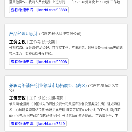
需其他操作。我司人员会培训 上班时间：中午12：40分到晚上11:30分 工作地
点：任意，有网络有电即可 工作要求：配合，如抖音提示需要扫脸配合扫脸 其
查看/急速申请：ijianzhi.com/93880
他福利：播满10天额外奖励200元 应聘地：全国皆可
产品经理UI设计
(招聘方:
通达科技有限公司
)
工资面议
| 工作期长:长期 |
长期招聘UI设计师/产品经理，可在家工作，不限地区。最好具备html,css等前端
技术能力，有移动端开发经验。
查看/急速申请：ijianzhi.com/29008
兼职网络销售/创业领域市场拓展经...(高区)
(招聘方:
威海网艺文
化
)
工资面议
| 工作期长:长期招聘 |
拳头网/全投网（中国领先的风险投资公司数据库及创投服务提供商）驻威海研
发中心诚聘兼职网络销售/市场拓展经理 每天可保证5-6个小时的工作时间(日薪
50-100元/根据经验和销售成绩提升）外加优厚的奖金提成。 可选择上午，下
午，或晚上工作。 办公地点：高区火炬路169-1号北洋云计算电子创新平台302
查看/急速申请：ijianzhi.com/8319
室（近山东大学） 1：你必须热爱销售！必须能够真诚，热情地主动联系客户。