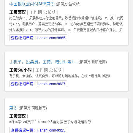
中国银联云闪付APP兼职
(招聘方:
益蚁邦
)
工资面议
| 工作期长:长期 |
岗位职责: 1、拓展移动支付应用场景，改善银行卡受理环境建设。 2、推广云闪
付APP，发展用户、落实营销活动等。 3、协助收集整理营销项目资料、协助做
好财务报账。 4、领导交办的其他事项。 5、负责指定区域内目标客户开发、拓
展、维护 6、根据市场业务发展，提出积极的、符合产品的市场发展的建议和意
查看/急速申请：ijianzhi.com/9885
见。 7、迅速反馈目标市场客户的信息，及时完善服务。 8、完成销售业绩指
标，提高公司产品占有率及知名度。 任职资格: 1、有强烈的责任心，以及具有
吃苦耐劳的精神，能够在压力下完成任务。 2、具有良好的沟通能力及客户服务
意识，可以与客户进行良好的沟通。 任职资格: 1、有强烈的责任心，以及具有
手机单，投票员，主持，培训师等1...
(招聘方:
新航电商
)
吃苦耐劳的精神，能够在压力下完成任务。 2、具有良好的沟通能力及客户服务
工资50/小时
| 工作期长:长期 |
意识，可以与客户进行良好的沟通。
有手机，会操作，认真负责，可以随时随地操作，在线上进行集中培训
查看/急速申请：ijianzhi.com/9627
兼职
(招聘方:
面胜教育
)
工资面议
|
3月16号12点到下午16:30 个人能力强 善于沟通 吃苦耐劳
查看/急速申请：ijianzhi.com/9325