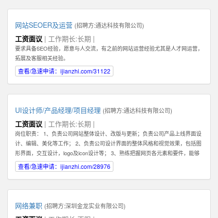
你的核心任务是帮助客户解决问题，和客户建立长期，稳定，值得信赖的关系,
而不是只为了眼前的蝇头小利而失去客户对你的信任。 2: 我们需要能和客户建
立长期关系的员工，因此我们希望你也能长期，稳定地在公司发展。你会发现公
网站SEOER及运营
(招聘方:
通达科技有限公司
)
司是一个非常大的平台--我们在北京，深圳，香港，韩国都有业务。所以公司会
工资面议
| 工作期长:长期 |
给你很好的施展空间，因此我们需要你能长期地在公司不断进步！ 3：你必须具
要求具备SEO经验，愿意与人交流，有之前的网站运营经验尤其是人才网运营，
备一种素质。那就是会坚持，坚持，坚持，永不放弃。你必须了解你和客户的关
拓展及客服相关经验。
系是长期的，所以为了建立这种长期稳定的关系，你在一开始的时候要具备百折
不挠，坚持不懈的素质，这样才能逐步取得双方的信任。 4：除了热爱销售，你
查看/急速申请：ijianzhi.com/31122
还最好具备在互联网产品运营领域的一些经验。如果你还在创业及互联网产品的
销售方面有经验更好！请在你的简历或申请中注明。 5：具备一定的科学管理能
力。好的销售专家可以化繁为简，通过高效的分类和建立适合自己的销售系统而
大幅提高管理客户的效率和经营业绩。我们希望你具备这种科学化管理的能力。
UI设计师/产品经理/项目经理
(招聘方:
通达科技有限公司
)
有这种能力的人才还可以在将来发展成为销售经理，管理一个业务团队。 6：必
工资面议
| 工作期长:长期 |
须热爱学习，尤其是要对一个特点行业有兴趣，并愿意深入了解一个行业，掌握
岗位职责： 1、负责公司网站整体设计、改版与更新；负责公司产品上线界面设
关于该行业的专业知识，这样才能真正服务好你的客户。目前我们希望能够找到
计、编辑、美化等工作； 2、负责公司设计界面的整体风格和视觉效果，包括图
对于创业尤其是互联网创业领域有浓厚兴趣或相关经验的人才。 如果你有激
形界面，交互设计，logo及icon设计等； 3、熟练把握网页各元素和要件，能够
情，有梦想，并对网络销售充满热爱，愿意接受挑战，也能熟悉使用电脑，QQ
独立进行网站美工布局的设计； 4、不断完善和熟悉，负责网站整体架构的设计
查看/急速申请：ijianzhi.com/28976
等网络工具，那么不论你的学历如何，专业是什么，这些都不重要。我们都欢迎
和网站风格的把握，界面的视觉规划与创意设计工作； 5、认真做好各类信息和
你申请这份工作。
资料的收集、整理、汇总、归档等工作，为公司各项目的成功开发提供优质素
材； 6、负责公司产品包括网页和手机应用程序等的人机交互界面设计，提高用
户使用体验； 7、根据项目具体要求解决各类UI设计和优化问题。 职位要求：
网络兼职
(招聘方:
深圳金龙实业有限公司
)
1、一年以上相关专业工作经验。 2、熟练使用设计工具如Photoshop，