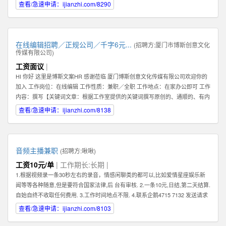
查看/急速申请：ijianzhi.com/8290
在线编辑招聘／正规公司／千字6元...
(招聘方:
厦门市博斯创意文化
传媒有限公司
)
工资面议
|
HI 你好 这里是博斯文案HR 感谢莅临 厦门博斯创意文化传媒有限公司欢迎你的
加入 工作岗位：在线编辑 工作性质：兼职／全职 工作地点：在家办公即可 工作
内容：撰写【关键词文章：根据工作室提供的关键词撰写原创的、通顺的、有内
容的文章】 文章要求：质量一般，重点要求原创（不可复制网络文章）、通
查看/急速申请：ijianzhi.com/8138
顺。 编辑薪资：稿酬制。【6元／1000字】 非诚勿扰。考虑清楚自己是否合
适。 合适请加下方qq即可。 HR联系方式：qq【599383539】
音频主播兼职
(招聘方:
啾啾
)
工资10元/单
| 工作期长:长期 |
1.根据视频录一条30秒左右的录音，情感闲聊类的都可以,比如爱情星座娱乐新
闻等等各种随意,但是要符合国家法律,后 台有审核. 2.一条10元,日结,第二天结算.
自始自终不收取任何费用. 3.工作时间地点不限. 4.联系企鹅4715 7132 发送请求
时,请备注录音采集兼职.
查看/急速申请：ijianzhi.com/8103