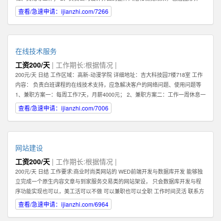
面，交互设计，logo及icon设计等； 3、熟练把握网页各元素和要件，能够独立
查看/急速申请：ijianzhi.com/7266
进行网站美工布局的设计； 4、不断完善和熟悉，负责网站整体架构的设计和网
站风格的把握，界面的视觉规划与创意设计工作； 5、认真做好各类信息和资料
的收集、整理、汇总、归档等工作，为公司各项目的成功开发提供优质素材；
6、负责公司产品包括网页和手机应用程序等的人机交互界面设计，提高用户使
在线技术服务
用体验； 7、根据项目具体要求解决各类UI设计和优化问题。 职位要求： 1、一
工资200/天
| 工作期长:根据情况 |
年以上相关专业工作经验。 2、熟练使用设计工具如Photoshop，Illustrator，
200元/天 日结 工作区域：高新-动漫学院 详细地址：吉大科技园7楼718室 工作
Flash等；掌握HTML，XHTML，CSS，XML，JavaScrip等常用语言软件。 3、
内容： 负责白班课程的在线技术支持，应急解决客户的网络问题、使用问题等
具有丰富的视觉创作经验和独到的审美修养 4、具备优秀的网站整体策划、设计
1、兼职方案一：每周工作7天，月薪4000元； 2、兼职方案二：工作一周休息一
能力,有丰富的网页设计经验. 有意向的请直接电话联系，附上您的案例作品。
周，月薪2000元 3、7月9日开始正式上班 4、兼职大学生暑假打工优先考虑 联
查看/急速申请：ijianzhi.com/7006
系方式 王先生
网站建设
工资200/天
| 工作期长:根据情况 |
200元/天 日结 工作要求:商业时尚类网站的 WED前端开发与数据库开发 能够独
立完成一个原生内容文章与到家服务交易类的网站架设， 只会数据库开发与程
序功能实现也可以，美工活可以不做 可以兼职也可以全职 工作时间灵活 联系方
式 李经理 工作区域：浑南新区-全运路 详细地址：沈中大街28号
查看/急速申请：ijianzhi.com/6964