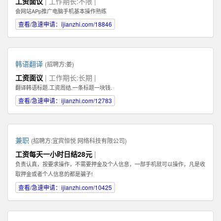
工资面议
| 工作期长:不限 |
Illustrator，Flash等；掌握HTML，XHTML，CSS，XML，JavaScrip等常用语言
会网站APp推广电脑手机基本操作熟练
软件。 3、具有丰富的视觉创作经验和独到的审美修养 4、具备优秀的网站整体
策划、设计能力,有丰富的网页设计经验.
查看/急速申请：ijianzhi.com/18846
韩语翻译
(招聘方:
姜
)
工资面议
| 工作期长:长期 |
翻译韩语标题.工资周结.一条标题一块钱.
查看/急速申请：ijianzhi.com/12783
兼职
(招聘方:
宜宾恒悦 网络科技有限公司
)
工资每天一小时日结28元
|
负责认真，按要求操作，不需要押金及个人信息，一部手机就可以操作，凡是收
取押金或者个人信息的都是骗子!
查看/急速申请：ijianzhi.com/10425