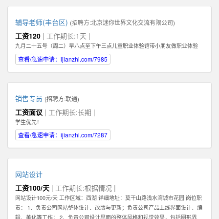
辅导老师(丰台区)
(招聘方:
北京迷你世界文化交流有限公司
)
工资120
| 工作期长:1天 |
九月二十五号（周二）早八点至下午三点儿童职业体验馆带小朋友做职业体验
查看/急速申请：ijianzhi.com/7985
销售专员
(招聘方:
联通
)
工资面议
| 工作期长:长期 |
学生优先！
查看/急速申请：ijianzhi.com/7287
网站设计
工资100/天
| 工作期长:根据情况 |
网站设计100元/天 工作区域：西湖 详细地址：莫干山路浅水湾城市花园 岗位职
责： 1、负责公司网站整体设计、改版与更新；负责公司产品上线界面设计、编
辑、美化等工作； 2、负责公司设计界面的整体风格和视觉效果，包括图形界