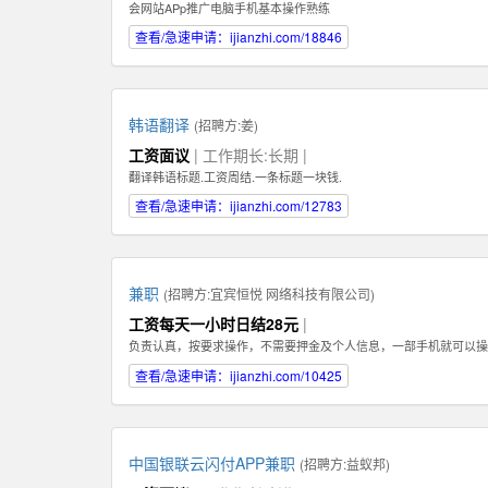
会网站APp推广电脑手机基本操作熟练
查看/急速申请：ijianzhi.com/18846
韩语翻译
(招聘方:
姜
)
工资面议
| 工作期长:长期 |
翻译韩语标题.工资周结.一条标题一块钱.
查看/急速申请：ijianzhi.com/12783
兼职
(招聘方:
宜宾恒悦 网络科技有限公司
)
工资每天一小时日结28元
|
负责认真，按要求操作，不需要押金及个人信息，一部手机就可以操
查看/急速申请：ijianzhi.com/10425
中国银联云闪付APP兼职
(招聘方:
益蚁邦
)