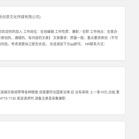
斯创意文化传媒有限公司
)
公司欢迎你的加入 工作岗位：在线编辑 工作性质：兼职／全职 工作地点：在家办
写原创的、通顺的、有内容的文章】 文章要求：质量一般，重点要求原创（不可
诚勿扰。考虑清楚自己是否合适。 合适请加下方qq即可。 HR联系方式：
娱乐新闻等等各种随意,但是要符合国家法律,后 台有审核. 2.一条10元,日结,第
715 7132 发送请求时,请备注录音采集兼职.