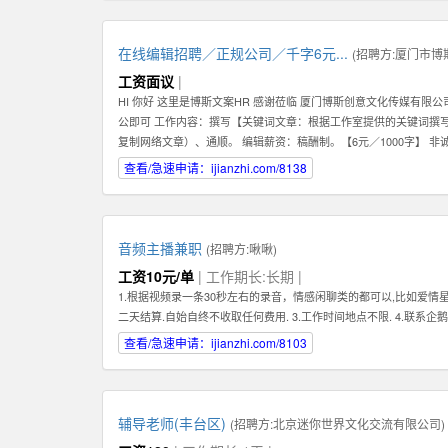
在线编辑招聘／正规公司／千字6元...
(招聘方:
厦门市博
工资面议
|
HI 你好 这里是博斯文案HR 感谢莅临 厦门博斯创意文化传媒有限
公即可 工作内容：撰写【关键词文章：根据工作室提供的关键词撰
复制网络文章）、通顺。 编辑薪资：稿酬制。【6元／1000字】 非
qq【599383539】
查看/急速申请：ijianzhi.com/8138
音频主播兼职
(招聘方:
啾啾
)
工资10元/单
| 工作期长:长期 |
1.根据视频录一条30秒左右的录音，情感闲聊类的都可以,比如爱情星座
二天结算.自始自终不收取任何费用. 3.工作时间地点不限. 4.联系企鹅4
查看/急速申请：ijianzhi.com/8103
辅导老师(丰台区)
(招聘方:
北京迷你世界文化交流有限公司
)