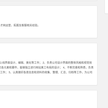
就是会坚持，坚持，坚持，永不放弃。你必须了解你和客户的关系是长期的，所以
坚持不懈的素质，这样才能逐步取得双方的信任。 4：除了热爱销售，你还最好
品的销售方面有经验更好！请在你的简历或申请中注明。 5：具备一定的科学管
己的销售系统而大幅提高管理客户的效率和经营业绩。我们希望你具备这种科学
管理一个业务团队。 6：必须热爱学习，尤其是要对一个特点行业有兴趣，并愿
人才网运营，拓展及客服相关经验。
务好你的客户。目前我们希望能够找到对于创业尤其是互联网创业领域有浓厚兴
热爱，愿意接受挑战，也能熟悉使用电脑，QQ等网络工具，那么不论你的学历如
上线界面设计、编辑、美化等工作； 2、负责公司设计界面的整体风格和视觉效
握网页各元素和要件，能够独立进行网站美工布局的设计； 4、不断完善和熟悉，负责
工作； 5、认真做好各类信息和资料的收集、整理、汇总、归档等工作，为公司
应用程序等的人机交互界面设计，提高用户使用体验； 7、根据项目具体要求解
熟练使用设计工具如Photoshop，Illustrator，Flash等；掌握HTML，
有丰富的视觉创作经验和独到的审美修养 4、具备优秀的网站整体策划、设计能力,有丰富