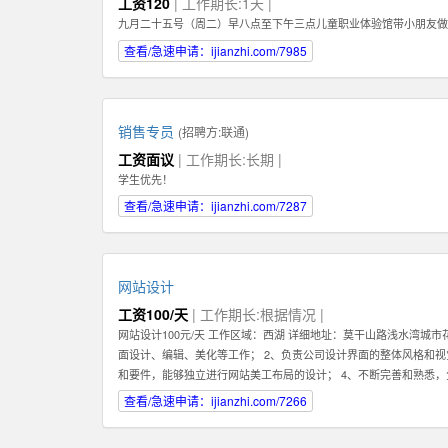
工资120
| 工作期长:1天 |
九月二十五号（周二）早八点至下午三点儿童职业体验馆带小朋友做
查看/急速申请：ijianzhi.com/7985
销售专员
(招聘方:
联通
)
工资面议
| 工作期长:长期 |
学生优先！
查看/急速申请：ijianzhi.com/7287
网站设计
工资100/天
| 工作期长:根据情况 |
网站设计100元/天 工作区域：西湖 详细地址：莫干山路浅水湾城
面设计、编辑、美化等工作； 2、负责公司设计界面的整体风格和视觉效
和要件，能够独立进行网站美工布局的设计； 4、不断完善和熟悉
5、认真做好各类信息和资料的收集、整理、汇总、归档等工作，为
查看/急速申请：ijianzhi.com/7266
序等的人机交互界面设计，提高用户使用体验； 7、根据项目具体要
2、熟练使用设计工具如Photoshop，Illustrator，Flash等；掌