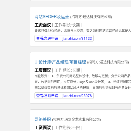
们需要你能长期地在公司不断进步！ 3：你必须具备一种素质。那
为了建立这种长期稳定的关系，你在一开始的时候要具备百折不挠，
具备在互联网产品运营领域的一些经验。如果你还在创业及互联网产
网站SEOER及运营
(招聘方:
通达科技有限公司
)
理能力。好的销售专家可以化繁为简，通过高效的分类和建立适合自
工资面议
| 工作期长:长期 |
化管理的能力。有这种能力的人才还可以在将来发展成为销售经理，
要求具备SEO经验，愿意与人交流，有之前的网站运营经验尤其是
意深入了解一个行业，掌握关于该行业的专业知识，这样才能真正服
趣或相关经验的人才。 如果你有激情，有梦想，并对网络销售充满
查看/急速申请：ijianzhi.com/31122
何，专业是什么，这些都不重要。我们都欢迎你申请这份工作。
UI设计师/产品经理/项目经理
(招聘方:
通达科技有限公司
)
工资面议
| 工作期长:长期 |
岗位职责： 1、负责公司网站整体设计、改版与更新；负责公司产品
果，包括图形界面，交互设计，logo及icon设计等； 3、熟练把
网站整体架构的设计和网站风格的把握，界面的视觉规划与创意设计
各项目的成功开发提供优质素材； 6、负责公司产品包括网页和手机
查看/急速申请：ijianzhi.com/28976
决各类UI设计和优化问题。 职位要求： 1、一年以上相关专业工作经验。 2、
XHTML，CSS，XML，JavaScrip等常用语言软件。 3、具
的网页设计经验.
网络兼职
(招聘方:
深圳金龙实业有限公司
)
工资面议
| 工作期长:不限 |