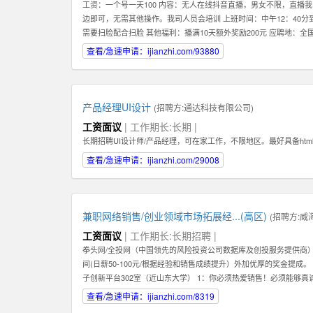
工资：一个号一天100 内容：无人在线抖音直播，男女不限，直
边即可，无需其他操作。我司人员会培训 上班时间：中午12：40分到
需要扫脸配合扫脸 其他福利：播满10天额外奖励200元 应聘地：全
查看/急速申请：ijianzhi.com/93880
产品经理UI设计
(招聘方:
通达科技有限公司
)
工资面议
| 工作期长:长期 |
长期招聘UI设计师/产品经理，可在家工作，不限地区。最好具备htm
查看/急速申请：ijianzhi.com/29008
兼职网络销售/创业领域市场拓展经...(高区)
(招聘方:
威
工资面议
| 工作期长:长期招聘 |
拳头网/全投网（中国领先的风险投资公司数据库及创投服务提供商）
间(日薪50-100元/根据经验和销售成绩提升）外加优厚的奖金提成
子创新平台302室（近山东大学） 1：你必须热爱销售！必须能够
期，稳定，值得信赖的关系,而不是只为了眼前的蝇头小利而失去客户
查看/急速申请：ijianzhi.com/8319
长期，稳定地在公司发展。你会发现公司是一个非常大的平台--我