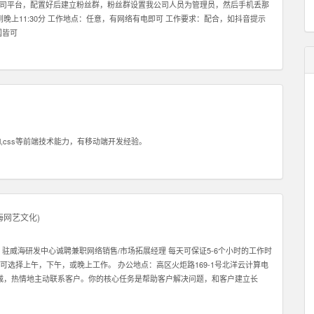
播我司平台，配置好后建立粉丝群，粉丝群设置我公司人员为管理员，然后手机丢那
晚上11:30分 工作地点：任意，有网络有电即可 工作要求：配合，如抖音提示
国皆可
l,css等前端技术能力，有移动端开发经验。
海网艺文化
)
驻威海研发中心诚聘兼职网络销售/市场拓展经理 每天可保证5-6个小时的工作时
。 可选择上午，下午，或晚上工作。 办公地点：高区火炬路169-1号北洋云计算电
真诚，热情地主动联系客户。你的核心任务是帮助客户解决问题，和客户建立长
对你的信任。 2: 我们需要能和客户建立长期关系的员工，因此我们希望你也能
们在北京，深圳，香港，韩国都有业务。所以公司会给你很好的施展空间，因此我