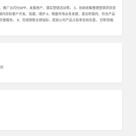
2、推广云闪付APP，发展用户、落实营销活动等。 3、协助收集整理营销项目资
区域内目标客户开发、拓展、维护 6、根据市场业务发展，提出积极的、符合产品
完善服务。 8、完成销售业绩指标，提高公司产品占有率及知名度。 任职资格:
任务。 2、具有良好的沟通能力及客户服务意识，可以与客户进行良好的沟通。
压力下完成任务。 2、具有良好的沟通能力及客户服务意识，可以与客户进行良好
训