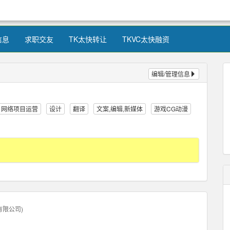
信息
求职交友
TK太快转让
TKVC太快融资
编辑/管理信息
网络项目运营
设计
翻译
文案,编辑,新媒体
游戏CG动漫
有限公司
)