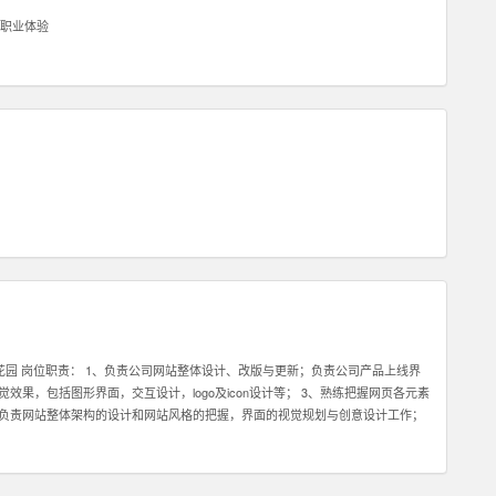
职业体验
市花园 岗位职责： 1、负责公司网站整体设计、改版与更新；负责公司产品上线界
果，包括图形界面，交互设计，logo及icon设计等； 3、熟练把握网页各元素
，负责网站整体架构的设计和网站风格的把握，界面的视觉规划与创意设计工作；
公司各项目的成功开发提供优质素材； 6、负责公司产品包括网页和手机应用程
求解决各类UI设计和优化问题。 职位要求： 1、一年以上相关专业工作经验。
握HTML，XHTML，CSS，XML，JavaScrip等常用语言软件。 3、具有丰富的视觉创作