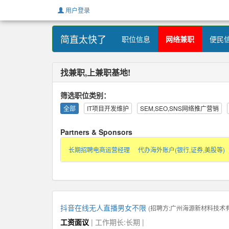
用户登录
简直太快了
职位信息
网络兼职
便民
找兼职,上兼职基地!
筛选职位类别：
全部
IT项目开发维护
SEM,SEO,SNS网络推广营销
Partners & Sponsors
长期招聘电商运营经理
代办海外账户(银行,证券,美股等)
抖音在线无人直播男女不限
(招聘方:
广州海源新材料技术
工资面议
| 工作期长:长期 |