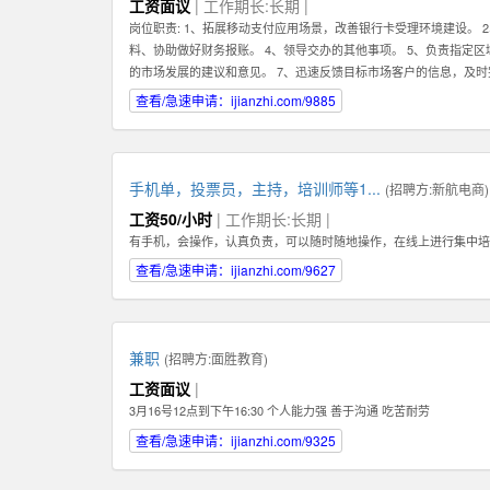
工资面议
| 工作期长:长期 |
岗位职责: 1、拓展移动支付应用场景，改善银行卡受理环境建设。 
料、协助做好财务报账。 4、领导交办的其他事项。 5、负责指定
的市场发展的建议和意见。 7、迅速反馈目标市场客户的信息，及时
1、有强烈的责任心，以及具有吃苦耐劳的精神，能够在压力下完成
查看/急速申请：ijianzhi.com/9885
任职资格: 1、有强烈的责任心，以及具有吃苦耐劳的精神，能够在
的沟通。
手机单，投票员，主持，培训师等1...
(招聘方:
新航电商
)
工资50/小时
| 工作期长:长期 |
有手机，会操作，认真负责，可以随时随地操作，在线上进行集中培
查看/急速申请：ijianzhi.com/9627
兼职
(招聘方:
面胜教育
)
工资面议
|
3月16号12点到下午16:30 个人能力强 善于沟通 吃苦耐劳
查看/急速申请：ijianzhi.com/9325