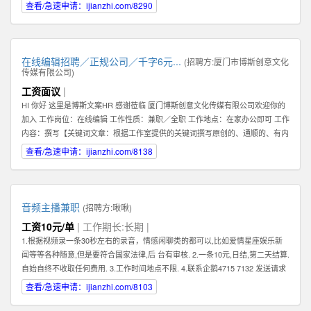
查看/急速申请：ijianzhi.com/8290
在线编辑招聘／正规公司／千字6元...
(招聘方:
厦门市博斯创意文化
传媒有限公司
)
工资面议
|
HI 你好 这里是博斯文案HR 感谢莅临 厦门博斯创意文化传媒有限公司欢迎你的
加入 工作岗位：在线编辑 工作性质：兼职／全职 工作地点：在家办公即可 工作
内容：撰写【关键词文章：根据工作室提供的关键词撰写原创的、通顺的、有内
容的文章】 文章要求：质量一般，重点要求原创（不可复制网络文章）、通
查看/急速申请：ijianzhi.com/8138
顺。 编辑薪资：稿酬制。【6元／1000字】 非诚勿扰。考虑清楚自己是否合
适。 合适请加下方qq即可。 HR联系方式：qq【599383539】
音频主播兼职
(招聘方:
啾啾
)
工资10元/单
| 工作期长:长期 |
1.根据视频录一条30秒左右的录音，情感闲聊类的都可以,比如爱情星座娱乐新
闻等等各种随意,但是要符合国家法律,后 台有审核. 2.一条10元,日结,第二天结算.
自始自终不收取任何费用. 3.工作时间地点不限. 4.联系企鹅4715 7132 发送请求
时,请备注录音采集兼职.
查看/急速申请：ijianzhi.com/8103