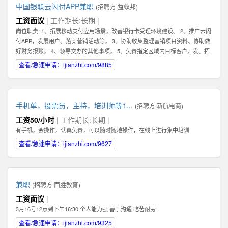
中国银联云闪付APP兼职
(招聘方:
益蚁邦
)
工资面议
| 工作期长:长期 |
岗位职责: 1、拓展移动支付应用场景，改善银行卡受理环境建设。 2、推广云闪
付APP，发展用户、落实营销活动等。 3、协助收集整理营销项目资料、协助做
好财务报账。 4、领导交办的其他事项。 5、负责指定区域内目标客户开发、拓
展、维护 6、根据市场业务发展，提出积极的、符合产品的市场发展的建议和意
查看/急速申请：ijianzhi.com/9885
见。 7、迅速反馈目标市场客户的信息，及时完善服务。 8、完成销售业绩指
标，提高公司产品占有率及知名度。 任职资格: 1、有强烈的责任心，以及具有
吃苦耐劳的精神，能够在压力下完成任务。 2、具有良好的沟通能力及客户服务
意识，可以与客户进行良好的沟通。 任职资格: 1、有强烈的责任心，以及具有
手机单，投票员，主持，培训师等1...
(招聘方:
新航电商
)
吃苦耐劳的精神，能够在压力下完成任务。 2、具有良好的沟通能力及客户服务
工资50/小时
| 工作期长:长期 |
意识，可以与客户进行良好的沟通。
有手机，会操作，认真负责，可以随时随地操作，在线上进行集中培训
查看/急速申请：ijianzhi.com/9627
兼职
(招聘方:
面胜教育
)
工资面议
|
3月16号12点到下午16:30 个人能力强 善于沟通 吃苦耐劳
查看/急速申请：ijianzhi.com/9325