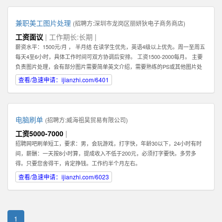
兼职美工图片处理
(招聘方:
深圳市龙岗区丽妍狄电子商务商店
)
工资面议
| 工作期长:长期 |
薪资水平：1500元/月 ， 半月结 在读学生优先，英语4级以上优先。周一至周五
每天4至6小时，具体工作时间可双方协调后安排。 工资1500-2000每月。 主要
负责图片处理，会有部分图片需要简单英文介绍，需要熟练的PS或其他图片处
理软件。 可以在家办公，图片处理过程中需要有一定的想法和创新。 联系人：
查看/急速申请：ijianzhi.com/6401
肖女士 公司地址：龙岗中心城
电脑刷单
(招聘方:
威海祖昊贸易有限公司
)
工资5000-7000
|
招聘网吧刷单短工，要求：男，会玩游戏，打字快，年龄30以下，24小时有时
间，薪酬：一天按8小时算，提成收入不低于200元，必须打字要快。多劳多
得。只要您舍得干，肯定挣钱。工作约半个月左右。
查看/急速申请：ijianzhi.com/6023
1