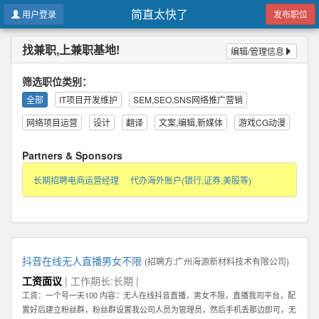
简直太快了
用户登录
发布职位
找兼职,上兼职基地!
编辑/管理信息
筛选职位类别：
全部
IT项目开发维护
SEM,SEO,SNS网络推广营销
网络项目运营
设计
翻译
文案,编辑,新媒体
游戏CG动漫
Partners & Sponsors
长期招聘电商运营经理
代办海外账户(银行,证券,美股等)
抖音在线无人直播男女不限
(招聘方:
广州海源新材料技术有限公司
)
工资面议
| 工作期长:长期 |
工资：一个号一天100 内容：无人在线抖音直播，男女不限，直播我司平台，配
置好后建立粉丝群，粉丝群设置我公司人员为管理员，然后手机丢那边即可，无