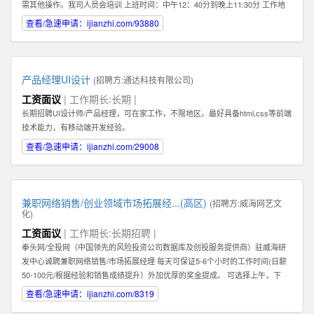
需其他操作。我司人员会培训 上班时间：中午12：40分到晚上11:30分 工作地
点：任意，有网络有电即可 工作要求：配合，如抖音提示需要扫脸配合扫脸 其
查看/急速申请：ijianzhi.com/93880
他福利：播满10天额外奖励200元 应聘地：全国皆可
产品经理UI设计
(招聘方:
通达科技有限公司
)
工资面议
| 工作期长:长期 |
长期招聘UI设计师/产品经理，可在家工作，不限地区。最好具备html,css等前端
技术能力，有移动端开发经验。
查看/急速申请：ijianzhi.com/29008
兼职网络销售/创业领域市场拓展经...(高区)
(招聘方:
威海网艺文
化
)
工资面议
| 工作期长:长期招聘 |
拳头网/全投网（中国领先的风险投资公司数据库及创投服务提供商）驻威海研
发中心诚聘兼职网络销售/市场拓展经理 每天可保证5-6个小时的工作时间(日薪
50-100元/根据经验和销售成绩提升）外加优厚的奖金提成。 可选择上午，下
午，或晚上工作。 办公地点：高区火炬路169-1号北洋云计算电子创新平台302
查看/急速申请：ijianzhi.com/8319
室（近山东大学） 1：你必须热爱销售！必须能够真诚，热情地主动联系客户。