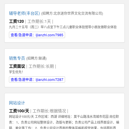
辅导老师(丰台区)
(招聘方:
北京迷你世界文化交流有限公司
)
工资120
| 工作期长:1天 |
九月二十五号（周二）早八点至下午三点儿童职业体验馆带小朋友做职业体验
查看/急速申请：ijianzhi.com/7985
销售专员
(招聘方:
联通
)
工资面议
| 工作期长:长期 |
学生优先！
查看/急速申请：ijianzhi.com/7287
网站设计
工资100/天
| 工作期长:根据情况 |
网站设计100元/天 工作区域：西湖 详细地址：莫干山路浅水湾城市花园 岗位职
责： 1、负责公司网站整体设计、改版与更新；负责公司产品上线界面设计、编
辑、美化等工作； 2、负责公司设计界面的整体风格和视觉效果，包括图形界