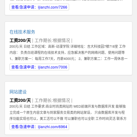
面，交互设计，logo及icon设计等； 3、熟练把握网页各元素和要件，能够独立
查看/急速申请：ijianzhi.com/7266
进行网站美工布局的设计； 4、不断完善和熟悉，负责网站整体架构的设计和网
站风格的把握，界面的视觉规划与创意设计工作； 5、认真做好各类信息和资料
的收集、整理、汇总、归档等工作，为公司各项目的成功开发提供优质素材；
6、负责公司产品包括网页和手机应用程序等的人机交互界面设计，提高用户使
在线技术服务
用体验； 7、根据项目具体要求解决各类UI设计和优化问题。 职位要求： 1、一
工资200/天
| 工作期长:根据情况 |
年以上相关专业工作经验。 2、熟练使用设计工具如Photoshop，Illustrator，
200元/天 日结 工作区域：高新-动漫学院 详细地址：吉大科技园7楼718室 工作
Flash等；掌握HTML，XHTML，CSS，XML，JavaScrip等常用语言软件。 3、
内容： 负责白班课程的在线技术支持，应急解决客户的网络问题、使用问题等
具有丰富的视觉创作经验和独到的审美修养 4、具备优秀的网站整体策划、设计
1、兼职方案一：每周工作7天，月薪4000元； 2、兼职方案二：工作一周休息一
能力,有丰富的网页设计经验. 有意向的请直接电话联系，附上您的案例作品。
周，月薪2000元 3、7月9日开始正式上班 4、兼职大学生暑假打工优先考虑 联
查看/急速申请：ijianzhi.com/7006
系方式 王先生
网站建设
工资200/天
| 工作期长:根据情况 |
200元/天 日结 工作要求:商业时尚类网站的 WED前端开发与数据库开发 能够独
立完成一个原生内容文章与到家服务交易类的网站架设， 只会数据库开发与程
序功能实现也可以，美工活可以不做 可以兼职也可以全职 工作时间灵活 联系方
式 李经理 工作区域：浑南新区-全运路 详细地址：沈中大街28号
查看/急速申请：ijianzhi.com/6964