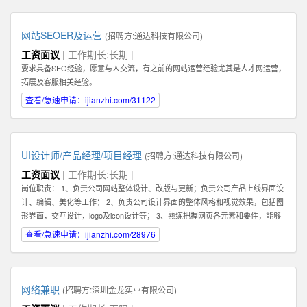
你的核心任务是帮助客户解决问题，和客户建立长期，稳定，值得信赖的关系,
而不是只为了眼前的蝇头小利而失去客户对你的信任。 2: 我们需要能和客户建
立长期关系的员工，因此我们希望你也能长期，稳定地在公司发展。你会发现公
网站SEOER及运营
(招聘方:
通达科技有限公司
)
司是一个非常大的平台--我们在北京，深圳，香港，韩国都有业务。所以公司会
工资面议
| 工作期长:长期 |
给你很好的施展空间，因此我们需要你能长期地在公司不断进步！ 3：你必须具
要求具备SEO经验，愿意与人交流，有之前的网站运营经验尤其是人才网运营，
备一种素质。那就是会坚持，坚持，坚持，永不放弃。你必须了解你和客户的关
拓展及客服相关经验。
系是长期的，所以为了建立这种长期稳定的关系，你在一开始的时候要具备百折
不挠，坚持不懈的素质，这样才能逐步取得双方的信任。 4：除了热爱销售，你
查看/急速申请：ijianzhi.com/31122
还最好具备在互联网产品运营领域的一些经验。如果你还在创业及互联网产品的
销售方面有经验更好！请在你的简历或申请中注明。 5：具备一定的科学管理能
力。好的销售专家可以化繁为简，通过高效的分类和建立适合自己的销售系统而
大幅提高管理客户的效率和经营业绩。我们希望你具备这种科学化管理的能力。
UI设计师/产品经理/项目经理
(招聘方:
通达科技有限公司
)
有这种能力的人才还可以在将来发展成为销售经理，管理一个业务团队。 6：必
工资面议
| 工作期长:长期 |
须热爱学习，尤其是要对一个特点行业有兴趣，并愿意深入了解一个行业，掌握
岗位职责： 1、负责公司网站整体设计、改版与更新；负责公司产品上线界面设
关于该行业的专业知识，这样才能真正服务好你的客户。目前我们希望能够找到
计、编辑、美化等工作； 2、负责公司设计界面的整体风格和视觉效果，包括图
对于创业尤其是互联网创业领域有浓厚兴趣或相关经验的人才。 如果你有激
形界面，交互设计，logo及icon设计等； 3、熟练把握网页各元素和要件，能够
情，有梦想，并对网络销售充满热爱，愿意接受挑战，也能熟悉使用电脑，QQ
独立进行网站美工布局的设计； 4、不断完善和熟悉，负责网站整体架构的设计
查看/急速申请：ijianzhi.com/28976
等网络工具，那么不论你的学历如何，专业是什么，这些都不重要。我们都欢迎
和网站风格的把握，界面的视觉规划与创意设计工作； 5、认真做好各类信息和
你申请这份工作。
资料的收集、整理、汇总、归档等工作，为公司各项目的成功开发提供优质素
材； 6、负责公司产品包括网页和手机应用程序等的人机交互界面设计，提高用
户使用体验； 7、根据项目具体要求解决各类UI设计和优化问题。 职位要求：
网络兼职
(招聘方:
深圳金龙实业有限公司
)
1、一年以上相关专业工作经验。 2、熟练使用设计工具如Photoshop，