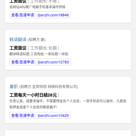
工资面议
| 工作期长:不限 |
Illustrator，Flash等；掌握HTML，XHTML，CSS，XML，JavaScrip等常用语言
会网站APp推广电脑手机基本操作熟练
软件。 3、具有丰富的视觉创作经验和独到的审美修养 4、具备优秀的网站整体
策划、设计能力,有丰富的网页设计经验.
查看/急速申请：ijianzhi.com/18846
韩语翻译
(招聘方:
姜
)
工资面议
| 工作期长:长期 |
翻译韩语标题.工资周结.一条标题一块钱.
查看/急速申请：ijianzhi.com/12783
兼职
(招聘方:
宜宾恒悦 网络科技有限公司
)
工资每天一小时日结28元
|
负责认真，按要求操作，不需要押金及个人信息，一部手机就可以操作，凡是收
取押金或者个人信息的都是骗子!
查看/急速申请：ijianzhi.com/10425