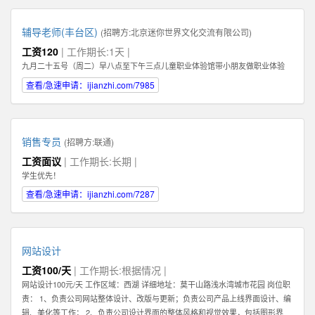
辅导老师(丰台区)
(招聘方:
北京迷你世界文化交流有限公司
)
工资120
| 工作期长:1天 |
九月二十五号（周二）早八点至下午三点儿童职业体验馆带小朋友做职业体验
查看/急速申请：ijianzhi.com/7985
销售专员
(招聘方:
联通
)
工资面议
| 工作期长:长期 |
学生优先！
查看/急速申请：ijianzhi.com/7287
网站设计
工资100/天
| 工作期长:根据情况 |
网站设计100元/天 工作区域：西湖 详细地址：莫干山路浅水湾城市花园 岗位职
责： 1、负责公司网站整体设计、改版与更新；负责公司产品上线界面设计、编
辑、美化等工作； 2、负责公司设计界面的整体风格和视觉效果，包括图形界