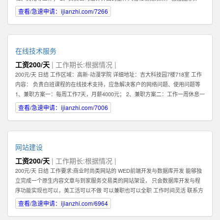
面，交互设计，logo及icon设计等； 3、熟练把握网页各元素和要件，能够独立
查看/急速申请：ijianzhi.com/7266
进行网站美工布局的设计； 4、不断完善和熟悉，负责网站整体架构的设计和网
站风格的把握，界面的视觉规划与创意设计工作； 5、认真做好各类信息和资料
的收集、整理、汇总、归档等工作，为公司各项目的成功开发提供优质素材；
6、负责公司产品包括网页和手机应用程序等的人机交互界面设计，提高用户使
在线技术服务
用体验； 7、根据项目具体要求解决各类UI设计和优化问题。 职位要求： 1、一
工资200/天
| 工作期长:根据情况 |
年以上相关专业工作经验。 2、熟练使用设计工具如Photoshop，Illustrator，
200元/天 日结 工作区域：高新-动漫学院 详细地址：吉大科技园7楼718室 工作
Flash等；掌握HTML，XHTML，CSS，XML，JavaScrip等常用语言软件。 3、
内容： 负责白班课程的在线技术支持，应急解决客户的网络问题、使用问题等
具有丰富的视觉创作经验和独到的审美修养 4、具备优秀的网站整体策划、设计
1、兼职方案一：每周工作7天，月薪4000元； 2、兼职方案二：工作一周休息一
能力,有丰富的网页设计经验. 有意向的请直接电话联系，附上您的案例作品。
周，月薪2000元 3、7月9日开始正式上班 4、兼职大学生暑假打工优先考虑 联
查看/急速申请：ijianzhi.com/7006
系方式 王先生
网站建设
工资200/天
| 工作期长:根据情况 |
200元/天 日结 工作要求:商业时尚类网站的 WED前端开发与数据库开发 能够独
立完成一个原生内容文章与到家服务交易类的网站架设， 只会数据库开发与程
序功能实现也可以，美工活可以不做 可以兼职也可以全职 工作时间灵活 联系方
式 李经理 工作区域：浑南新区-全运路 详细地址：沈中大街28号
查看/急速申请：ijianzhi.com/6964