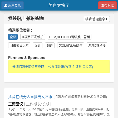
简直太快了
用户登录
发布职位
找兼职,上兼职基地!
编辑/管理信息
筛选职位类别：
全部
IT项目开发维护
SEM,SEO,SNS网络推广营销
网络项目运营
设计
翻译
文案,编辑,新媒体
游戏CG动漫
Partners & Sponsors
长期招聘电商运营经理
代办海外账户(银行,证券,美股等)
抖音在线无人直播男女不限
(招聘方:
广州海源新材料技术有限公司
)
工资面议
| 工作期长:长期 |
工资：一个号一天100 内容：无人在线抖音直播，男女不限，直播我司平台，配
置好后建立粉丝群，粉丝群设置我公司人员为管理员，然后手机丢那边即可，无