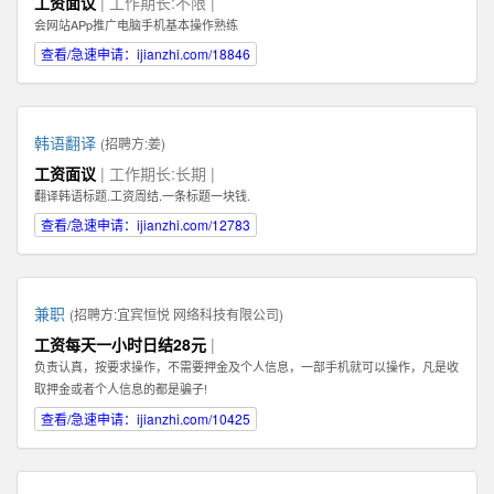
工资面议
| 工作期长:不限 |
Illustrator，Flash等；掌握HTML，XHTML，CSS，XML，JavaScrip等常用语言
会网站APp推广电脑手机基本操作熟练
软件。 3、具有丰富的视觉创作经验和独到的审美修养 4、具备优秀的网站整体
策划、设计能力,有丰富的网页设计经验.
查看/急速申请：ijianzhi.com/18846
韩语翻译
(招聘方:
姜
)
工资面议
| 工作期长:长期 |
翻译韩语标题.工资周结.一条标题一块钱.
查看/急速申请：ijianzhi.com/12783
兼职
(招聘方:
宜宾恒悦 网络科技有限公司
)
工资每天一小时日结28元
|
负责认真，按要求操作，不需要押金及个人信息，一部手机就可以操作，凡是收
取押金或者个人信息的都是骗子!
查看/急速申请：ijianzhi.com/10425