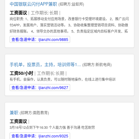
中国银联云闪付APP兼职
(招聘方:
益蚁邦
)
工资面议
| 工作期长:长期 |
岗位职责: 1、拓展移动支付应用场景，改善银行卡受理环境建设。 2、推广云闪
付APP，发展用户、落实营销活动等。 3、协助收集整理营销项目资料、协助做
好财务报账。 4、领导交办的其他事项。 5、负责指定区域内目标客户开发、拓
展、维护 6、根据市场业务发展，提出积极的、符合产品的市场发展的建议和意
查看/急速申请：ijianzhi.com/9885
见。 7、迅速反馈目标市场客户的信息，及时完善服务。 8、完成销售业绩指
标，提高公司产品占有率及知名度。 任职资格: 1、有强烈的责任心，以及具有
吃苦耐劳的精神，能够在压力下完成任务。 2、具有良好的沟通能力及客户服务
意识，可以与客户进行良好的沟通。 任职资格: 1、有强烈的责任心，以及具有
手机单，投票员，主持，培训师等1...
(招聘方:
新航电商
)
吃苦耐劳的精神，能够在压力下完成任务。 2、具有良好的沟通能力及客户服务
工资50/小时
| 工作期长:长期 |
意识，可以与客户进行良好的沟通。
有手机，会操作，认真负责，可以随时随地操作，在线上进行集中培训
查看/急速申请：ijianzhi.com/9627
兼职
(招聘方:
面胜教育
)
工资面议
|
3月16号12点到下午16:30 个人能力强 善于沟通 吃苦耐劳
查看/急速申请：ijianzhi.com/9325