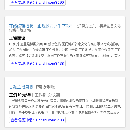
查看/急速申请：ijianzhi.com/8290
在线编辑招聘／正规公司／千字6元...
(招聘方:
厦门市博斯创意文化
传媒有限公司
)
工资面议
|
HI 你好 这里是博斯文案HR 感谢莅临 厦门博斯创意文化传媒有限公司欢迎你的
加入 工作岗位：在线编辑 工作性质：兼职／全职 工作地点：在家办公即可 工作
内容：撰写【关键词文章：根据工作室提供的关键词撰写原创的、通顺的、有内
容的文章】 文章要求：质量一般，重点要求原创（不可复制网络文章）、通
查看/急速申请：ijianzhi.com/8138
顺。 编辑薪资：稿酬制。【6元／1000字】 非诚勿扰。考虑清楚自己是否合
适。 合适请加下方qq即可。 HR联系方式：qq【599383539】
音频主播兼职
(招聘方:
啾啾
)
工资10元/单
| 工作期长:长期 |
1.根据视频录一条30秒左右的录音，情感闲聊类的都可以,比如爱情星座娱乐新
闻等等各种随意,但是要符合国家法律,后 台有审核. 2.一条10元,日结,第二天结算.
自始自终不收取任何费用. 3.工作时间地点不限. 4.联系企鹅4715 7132 发送请求
时,请备注录音采集兼职.
查看/急速申请：ijianzhi.com/8103