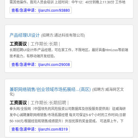
需其他操作。我司人员会培训 上班时间：中午12：40分到晚上11:30分 工作地
点：任意，有网络有电即可 工作要求：配合，如抖音提示需要扫脸配合扫脸 其
查看/急速申请：ijianzhi.com/93880
他福利：播满10天额外奖励200元 应聘地：全国皆可
产品经理UI设计
(招聘方:
通达科技有限公司
)
工资面议
| 工作期长:长期 |
长期招聘UI设计师/产品经理，可在家工作，不限地区。最好具备html,css等前端
技术能力，有移动端开发经验。
查看/急速申请：ijianzhi.com/29008
兼职网络销售/创业领域市场拓展经...(高区)
(招聘方:
威海网艺文
化
)
工资面议
| 工作期长:长期招聘 |
拳头网/全投网（中国领先的风险投资公司数据库及创投服务提供商）驻威海研
发中心诚聘兼职网络销售/市场拓展经理 每天可保证5-6个小时的工作时间(日薪
50-100元/根据经验和销售成绩提升）外加优厚的奖金提成。 可选择上午，下
午，或晚上工作。 办公地点：高区火炬路169-1号北洋云计算电子创新平台302
查看/急速申请：ijianzhi.com/8319
室（近山东大学） 1：你必须热爱销售！必须能够真诚，热情地主动联系客户。