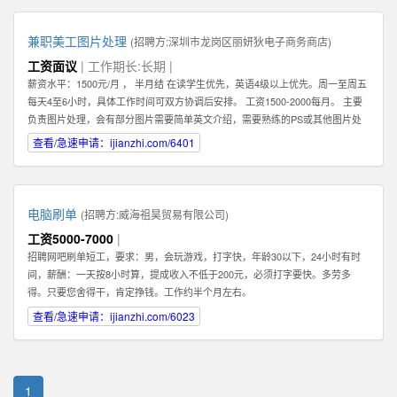
兼职美工图片处理
(招聘方:
深圳市龙岗区丽妍狄电子商务商店
)
工资面议
| 工作期长:长期 |
薪资水平：1500元/月 ， 半月结 在读学生优先，英语4级以上优先。周一至周五
每天4至6小时，具体工作时间可双方协调后安排。 工资1500-2000每月。 主要
负责图片处理，会有部分图片需要简单英文介绍，需要熟练的PS或其他图片处
理软件。 可以在家办公，图片处理过程中需要有一定的想法和创新。 联系人：
查看/急速申请：ijianzhi.com/6401
肖女士 公司地址：龙岗中心城
电脑刷单
(招聘方:
威海祖昊贸易有限公司
)
工资5000-7000
|
招聘网吧刷单短工，要求：男，会玩游戏，打字快，年龄30以下，24小时有时
间，薪酬：一天按8小时算，提成收入不低于200元，必须打字要快。多劳多
得。只要您舍得干，肯定挣钱。工作约半个月左右。
查看/急速申请：ijianzhi.com/6023
1