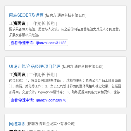
你的核心任务是帮助客户解决问题，和客户建立长期，稳定，值得信赖的关系,
而不是只为了眼前的蝇头小利而失去客户对你的信任。 2: 我们需要能和客户建
立长期关系的员工，因此我们希望你也能长期，稳定地在公司发展。你会发现公
网站SEOER及运营
(招聘方:
通达科技有限公司
)
司是一个非常大的平台--我们在北京，深圳，香港，韩国都有业务。所以公司会
工资面议
| 工作期长:长期 |
给你很好的施展空间，因此我们需要你能长期地在公司不断进步！ 3：你必须具
要求具备SEO经验，愿意与人交流，有之前的网站运营经验尤其是人才网运营，
备一种素质。那就是会坚持，坚持，坚持，永不放弃。你必须了解你和客户的关
拓展及客服相关经验。
系是长期的，所以为了建立这种长期稳定的关系，你在一开始的时候要具备百折
不挠，坚持不懈的素质，这样才能逐步取得双方的信任。 4：除了热爱销售，你
查看/急速申请：ijianzhi.com/31122
还最好具备在互联网产品运营领域的一些经验。如果你还在创业及互联网产品的
销售方面有经验更好！请在你的简历或申请中注明。 5：具备一定的科学管理能
力。好的销售专家可以化繁为简，通过高效的分类和建立适合自己的销售系统而
大幅提高管理客户的效率和经营业绩。我们希望你具备这种科学化管理的能力。
UI设计师/产品经理/项目经理
(招聘方:
通达科技有限公司
)
有这种能力的人才还可以在将来发展成为销售经理，管理一个业务团队。 6：必
工资面议
| 工作期长:长期 |
须热爱学习，尤其是要对一个特点行业有兴趣，并愿意深入了解一个行业，掌握
岗位职责： 1、负责公司网站整体设计、改版与更新；负责公司产品上线界面设
关于该行业的专业知识，这样才能真正服务好你的客户。目前我们希望能够找到
计、编辑、美化等工作； 2、负责公司设计界面的整体风格和视觉效果，包括图
对于创业尤其是互联网创业领域有浓厚兴趣或相关经验的人才。 如果你有激
形界面，交互设计，logo及icon设计等； 3、熟练把握网页各元素和要件，能够
情，有梦想，并对网络销售充满热爱，愿意接受挑战，也能熟悉使用电脑，QQ
独立进行网站美工布局的设计； 4、不断完善和熟悉，负责网站整体架构的设计
查看/急速申请：ijianzhi.com/28976
等网络工具，那么不论你的学历如何，专业是什么，这些都不重要。我们都欢迎
和网站风格的把握，界面的视觉规划与创意设计工作； 5、认真做好各类信息和
你申请这份工作。
资料的收集、整理、汇总、归档等工作，为公司各项目的成功开发提供优质素
材； 6、负责公司产品包括网页和手机应用程序等的人机交互界面设计，提高用
户使用体验； 7、根据项目具体要求解决各类UI设计和优化问题。 职位要求：
网络兼职
(招聘方:
深圳金龙实业有限公司
)
1、一年以上相关专业工作经验。 2、熟练使用设计工具如Photoshop，