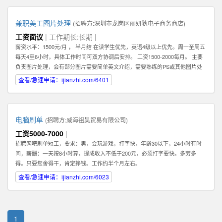
兼职美工图片处理
(招聘方:
深圳市龙岗区丽妍狄电子商务商店
)
工资面议
| 工作期长:长期 |
薪资水平：1500元/月 ， 半月结 在读学生优先，英语4级以上优先。周一至周五
每天4至6小时，具体工作时间可双方协调后安排。 工资1500-2000每月。 主要
负责图片处理，会有部分图片需要简单英文介绍，需要熟练的PS或其他图片处
理软件。 可以在家办公，图片处理过程中需要有一定的想法和创新。 联系人：
查看/急速申请：ijianzhi.com/6401
肖女士 公司地址：龙岗中心城
电脑刷单
(招聘方:
威海祖昊贸易有限公司
)
工资5000-7000
|
招聘网吧刷单短工，要求：男，会玩游戏，打字快，年龄30以下，24小时有时
间，薪酬：一天按8小时算，提成收入不低于200元，必须打字要快。多劳多
得。只要您舍得干，肯定挣钱。工作约半个月左右。
查看/急速申请：ijianzhi.com/6023
1