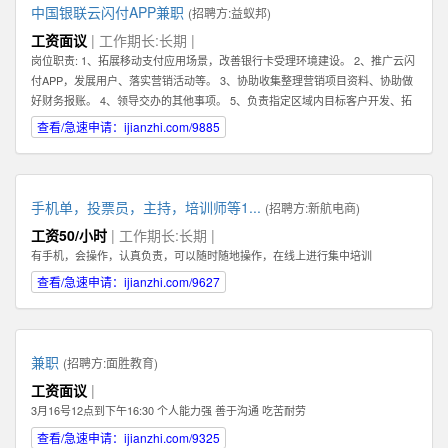
中国银联云闪付APP兼职
(招聘方:
益蚁邦
)
工资面议
| 工作期长:长期 |
岗位职责: 1、拓展移动支付应用场景，改善银行卡受理环境建设。 2、推广云闪
付APP，发展用户、落实营销活动等。 3、协助收集整理营销项目资料、协助做
好财务报账。 4、领导交办的其他事项。 5、负责指定区域内目标客户开发、拓
展、维护 6、根据市场业务发展，提出积极的、符合产品的市场发展的建议和意
查看/急速申请：ijianzhi.com/9885
见。 7、迅速反馈目标市场客户的信息，及时完善服务。 8、完成销售业绩指
标，提高公司产品占有率及知名度。 任职资格: 1、有强烈的责任心，以及具有
吃苦耐劳的精神，能够在压力下完成任务。 2、具有良好的沟通能力及客户服务
意识，可以与客户进行良好的沟通。 任职资格: 1、有强烈的责任心，以及具有
手机单，投票员，主持，培训师等1...
(招聘方:
新航电商
)
吃苦耐劳的精神，能够在压力下完成任务。 2、具有良好的沟通能力及客户服务
工资50/小时
| 工作期长:长期 |
意识，可以与客户进行良好的沟通。
有手机，会操作，认真负责，可以随时随地操作，在线上进行集中培训
查看/急速申请：ijianzhi.com/9627
兼职
(招聘方:
面胜教育
)
工资面议
|
3月16号12点到下午16:30 个人能力强 善于沟通 吃苦耐劳
查看/急速申请：ijianzhi.com/9325