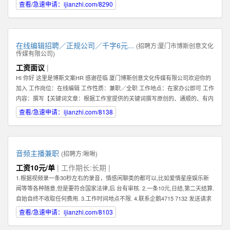
查看/急速申请：ijianzhi.com/8290
在线编辑招聘／正规公司／千字6元...
(招聘方:
厦门市博斯创意文化
传媒有限公司
)
工资面议
|
HI 你好 这里是博斯文案HR 感谢莅临 厦门博斯创意文化传媒有限公司欢迎你的
加入 工作岗位：在线编辑 工作性质：兼职／全职 工作地点：在家办公即可 工作
内容：撰写【关键词文章：根据工作室提供的关键词撰写原创的、通顺的、有内
容的文章】 文章要求：质量一般，重点要求原创（不可复制网络文章）、通
查看/急速申请：ijianzhi.com/8138
顺。 编辑薪资：稿酬制。【6元／1000字】 非诚勿扰。考虑清楚自己是否合
适。 合适请加下方qq即可。 HR联系方式：qq【599383539】
音频主播兼职
(招聘方:
啾啾
)
工资10元/单
| 工作期长:长期 |
1.根据视频录一条30秒左右的录音，情感闲聊类的都可以,比如爱情星座娱乐新
闻等等各种随意,但是要符合国家法律,后 台有审核. 2.一条10元,日结,第二天结算.
自始自终不收取任何费用. 3.工作时间地点不限. 4.联系企鹅4715 7132 发送请求
时,请备注录音采集兼职.
查看/急速申请：ijianzhi.com/8103