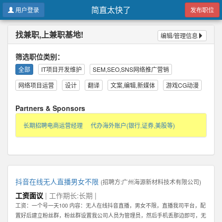
简直太快了
用户登录
发布职位
找兼职,上兼职基地!
编辑/管理信息
筛选职位类别：
全部
IT项目开发维护
SEM,SEO,SNS网络推广营销
网络项目运营
设计
翻译
文案,编辑,新媒体
游戏CG动漫
Partners & Sponsors
长期招聘电商运营经理
代办海外账户(银行,证券,美股等)
抖音在线无人直播男女不限
(招聘方:
广州海源新材料技术有限公司
)
工资面议
| 工作期长:长期 |
工资：一个号一天100 内容：无人在线抖音直播，男女不限，直播我司平台，配
置好后建立粉丝群，粉丝群设置我公司人员为管理员，然后手机丢那边即可，无