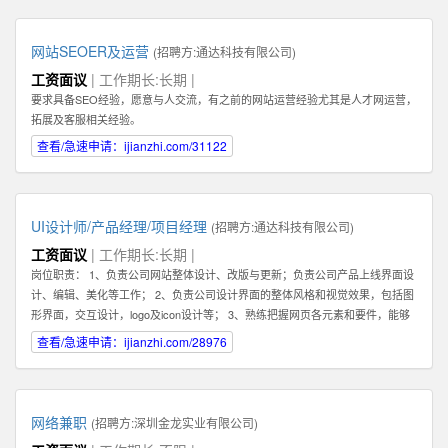
你的核心任务是帮助客户解决问题，和客户建立长期，稳定，值得信赖的关系,
而不是只为了眼前的蝇头小利而失去客户对你的信任。 2: 我们需要能和客户建
立长期关系的员工，因此我们希望你也能长期，稳定地在公司发展。你会发现公
网站SEOER及运营
(招聘方:
通达科技有限公司
)
司是一个非常大的平台--我们在北京，深圳，香港，韩国都有业务。所以公司会
工资面议
| 工作期长:长期 |
给你很好的施展空间，因此我们需要你能长期地在公司不断进步！ 3：你必须具
要求具备SEO经验，愿意与人交流，有之前的网站运营经验尤其是人才网运营，
备一种素质。那就是会坚持，坚持，坚持，永不放弃。你必须了解你和客户的关
拓展及客服相关经验。
系是长期的，所以为了建立这种长期稳定的关系，你在一开始的时候要具备百折
不挠，坚持不懈的素质，这样才能逐步取得双方的信任。 4：除了热爱销售，你
查看/急速申请：ijianzhi.com/31122
还最好具备在互联网产品运营领域的一些经验。如果你还在创业及互联网产品的
销售方面有经验更好！请在你的简历或申请中注明。 5：具备一定的科学管理能
力。好的销售专家可以化繁为简，通过高效的分类和建立适合自己的销售系统而
大幅提高管理客户的效率和经营业绩。我们希望你具备这种科学化管理的能力。
UI设计师/产品经理/项目经理
(招聘方:
通达科技有限公司
)
有这种能力的人才还可以在将来发展成为销售经理，管理一个业务团队。 6：必
工资面议
| 工作期长:长期 |
须热爱学习，尤其是要对一个特点行业有兴趣，并愿意深入了解一个行业，掌握
岗位职责： 1、负责公司网站整体设计、改版与更新；负责公司产品上线界面设
关于该行业的专业知识，这样才能真正服务好你的客户。目前我们希望能够找到
计、编辑、美化等工作； 2、负责公司设计界面的整体风格和视觉效果，包括图
对于创业尤其是互联网创业领域有浓厚兴趣或相关经验的人才。 如果你有激
形界面，交互设计，logo及icon设计等； 3、熟练把握网页各元素和要件，能够
情，有梦想，并对网络销售充满热爱，愿意接受挑战，也能熟悉使用电脑，QQ
独立进行网站美工布局的设计； 4、不断完善和熟悉，负责网站整体架构的设计
查看/急速申请：ijianzhi.com/28976
等网络工具，那么不论你的学历如何，专业是什么，这些都不重要。我们都欢迎
和网站风格的把握，界面的视觉规划与创意设计工作； 5、认真做好各类信息和
你申请这份工作。
资料的收集、整理、汇总、归档等工作，为公司各项目的成功开发提供优质素
材； 6、负责公司产品包括网页和手机应用程序等的人机交互界面设计，提高用
户使用体验； 7、根据项目具体要求解决各类UI设计和优化问题。 职位要求：
网络兼职
(招聘方:
深圳金龙实业有限公司
)
1、一年以上相关专业工作经验。 2、熟练使用设计工具如Photoshop，