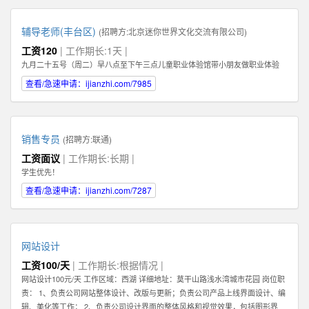
辅导老师(丰台区)
(招聘方:
北京迷你世界文化交流有限公司
)
工资120
| 工作期长:1天 |
九月二十五号（周二）早八点至下午三点儿童职业体验馆带小朋友做职业体验
查看/急速申请：ijianzhi.com/7985
销售专员
(招聘方:
联通
)
工资面议
| 工作期长:长期 |
学生优先！
查看/急速申请：ijianzhi.com/7287
网站设计
工资100/天
| 工作期长:根据情况 |
网站设计100元/天 工作区域：西湖 详细地址：莫干山路浅水湾城市花园 岗位职
责： 1、负责公司网站整体设计、改版与更新；负责公司产品上线界面设计、编
辑、美化等工作； 2、负责公司设计界面的整体风格和视觉效果，包括图形界