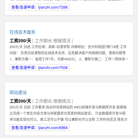
面，交互设计，logo及icon设计等； 3、熟练把握网页各元素和要件，能够独立
查看/急速申请：ijianzhi.com/7266
进行网站美工布局的设计； 4、不断完善和熟悉，负责网站整体架构的设计和网
站风格的把握，界面的视觉规划与创意设计工作； 5、认真做好各类信息和资料
的收集、整理、汇总、归档等工作，为公司各项目的成功开发提供优质素材；
6、负责公司产品包括网页和手机应用程序等的人机交互界面设计，提高用户使
在线技术服务
用体验； 7、根据项目具体要求解决各类UI设计和优化问题。 职位要求： 1、一
工资200/天
| 工作期长:根据情况 |
年以上相关专业工作经验。 2、熟练使用设计工具如Photoshop，Illustrator，
200元/天 日结 工作区域：高新-动漫学院 详细地址：吉大科技园7楼718室 工作
Flash等；掌握HTML，XHTML，CSS，XML，JavaScrip等常用语言软件。 3、
内容： 负责白班课程的在线技术支持，应急解决客户的网络问题、使用问题等
具有丰富的视觉创作经验和独到的审美修养 4、具备优秀的网站整体策划、设计
1、兼职方案一：每周工作7天，月薪4000元； 2、兼职方案二：工作一周休息一
能力,有丰富的网页设计经验. 有意向的请直接电话联系，附上您的案例作品。
周，月薪2000元 3、7月9日开始正式上班 4、兼职大学生暑假打工优先考虑 联
查看/急速申请：ijianzhi.com/7006
系方式 王先生
网站建设
工资200/天
| 工作期长:根据情况 |
200元/天 日结 工作要求:商业时尚类网站的 WED前端开发与数据库开发 能够独
立完成一个原生内容文章与到家服务交易类的网站架设， 只会数据库开发与程
序功能实现也可以，美工活可以不做 可以兼职也可以全职 工作时间灵活 联系方
式 李经理 工作区域：浑南新区-全运路 详细地址：沈中大街28号
查看/急速申请：ijianzhi.com/6964