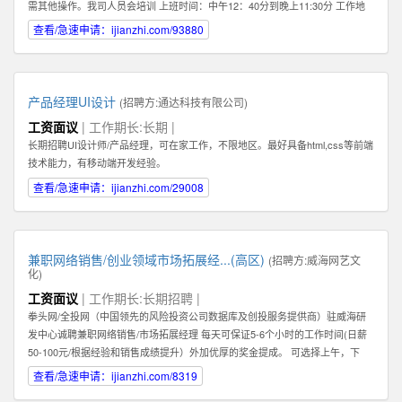
需其他操作。我司人员会培训 上班时间：中午12：40分到晚上11:30分 工作地
点：任意，有网络有电即可 工作要求：配合，如抖音提示需要扫脸配合扫脸 其
查看/急速申请：ijianzhi.com/93880
他福利：播满10天额外奖励200元 应聘地：全国皆可
产品经理UI设计
(招聘方:
通达科技有限公司
)
工资面议
| 工作期长:长期 |
长期招聘UI设计师/产品经理，可在家工作，不限地区。最好具备html,css等前端
技术能力，有移动端开发经验。
查看/急速申请：ijianzhi.com/29008
兼职网络销售/创业领域市场拓展经...(高区)
(招聘方:
威海网艺文
化
)
工资面议
| 工作期长:长期招聘 |
拳头网/全投网（中国领先的风险投资公司数据库及创投服务提供商）驻威海研
发中心诚聘兼职网络销售/市场拓展经理 每天可保证5-6个小时的工作时间(日薪
50-100元/根据经验和销售成绩提升）外加优厚的奖金提成。 可选择上午，下
午，或晚上工作。 办公地点：高区火炬路169-1号北洋云计算电子创新平台302
查看/急速申请：ijianzhi.com/8319
室（近山东大学） 1：你必须热爱销售！必须能够真诚，热情地主动联系客户。