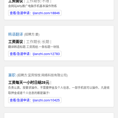
工资面议
| 工作期长:不限 |
Illustrator，Flash等；掌握HTML，XHTML，CSS，XML，JavaScrip等常用语言
会网站APp推广电脑手机基本操作熟练
软件。 3、具有丰富的视觉创作经验和独到的审美修养 4、具备优秀的网站整体
策划、设计能力,有丰富的网页设计经验.
查看/急速申请：ijianzhi.com/18846
韩语翻译
(招聘方:
姜
)
工资面议
| 工作期长:长期 |
翻译韩语标题.工资周结.一条标题一块钱.
查看/急速申请：ijianzhi.com/12783
兼职
(招聘方:
宜宾恒悦 网络科技有限公司
)
工资每天一小时日结28元
|
负责认真，按要求操作，不需要押金及个人信息，一部手机就可以操作，凡是收
取押金或者个人信息的都是骗子!
查看/急速申请：ijianzhi.com/10425