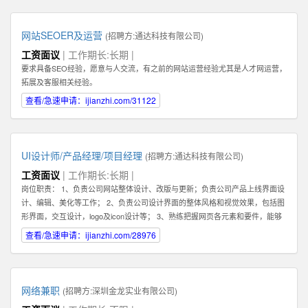
你的核心任务是帮助客户解决问题，和客户建立长期，稳定，值得信赖的关系,
而不是只为了眼前的蝇头小利而失去客户对你的信任。 2: 我们需要能和客户建
立长期关系的员工，因此我们希望你也能长期，稳定地在公司发展。你会发现公
网站SEOER及运营
(招聘方:
通达科技有限公司
)
司是一个非常大的平台--我们在北京，深圳，香港，韩国都有业务。所以公司会
工资面议
| 工作期长:长期 |
给你很好的施展空间，因此我们需要你能长期地在公司不断进步！ 3：你必须具
要求具备SEO经验，愿意与人交流，有之前的网站运营经验尤其是人才网运营，
备一种素质。那就是会坚持，坚持，坚持，永不放弃。你必须了解你和客户的关
拓展及客服相关经验。
系是长期的，所以为了建立这种长期稳定的关系，你在一开始的时候要具备百折
不挠，坚持不懈的素质，这样才能逐步取得双方的信任。 4：除了热爱销售，你
查看/急速申请：ijianzhi.com/31122
还最好具备在互联网产品运营领域的一些经验。如果你还在创业及互联网产品的
销售方面有经验更好！请在你的简历或申请中注明。 5：具备一定的科学管理能
力。好的销售专家可以化繁为简，通过高效的分类和建立适合自己的销售系统而
大幅提高管理客户的效率和经营业绩。我们希望你具备这种科学化管理的能力。
UI设计师/产品经理/项目经理
(招聘方:
通达科技有限公司
)
有这种能力的人才还可以在将来发展成为销售经理，管理一个业务团队。 6：必
工资面议
| 工作期长:长期 |
须热爱学习，尤其是要对一个特点行业有兴趣，并愿意深入了解一个行业，掌握
岗位职责： 1、负责公司网站整体设计、改版与更新；负责公司产品上线界面设
关于该行业的专业知识，这样才能真正服务好你的客户。目前我们希望能够找到
计、编辑、美化等工作； 2、负责公司设计界面的整体风格和视觉效果，包括图
对于创业尤其是互联网创业领域有浓厚兴趣或相关经验的人才。 如果你有激
形界面，交互设计，logo及icon设计等； 3、熟练把握网页各元素和要件，能够
情，有梦想，并对网络销售充满热爱，愿意接受挑战，也能熟悉使用电脑，QQ
独立进行网站美工布局的设计； 4、不断完善和熟悉，负责网站整体架构的设计
查看/急速申请：ijianzhi.com/28976
等网络工具，那么不论你的学历如何，专业是什么，这些都不重要。我们都欢迎
和网站风格的把握，界面的视觉规划与创意设计工作； 5、认真做好各类信息和
你申请这份工作。
资料的收集、整理、汇总、归档等工作，为公司各项目的成功开发提供优质素
材； 6、负责公司产品包括网页和手机应用程序等的人机交互界面设计，提高用
户使用体验； 7、根据项目具体要求解决各类UI设计和优化问题。 职位要求：
网络兼职
(招聘方:
深圳金龙实业有限公司
)
1、一年以上相关专业工作经验。 2、熟练使用设计工具如Photoshop，