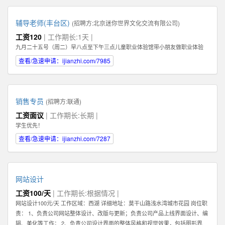
辅导老师(丰台区)
(招聘方:
北京迷你世界文化交流有限公司
)
工资120
| 工作期长:1天 |
九月二十五号（周二）早八点至下午三点儿童职业体验馆带小朋友做职业体验
查看/急速申请：ijianzhi.com/7985
销售专员
(招聘方:
联通
)
工资面议
| 工作期长:长期 |
学生优先！
查看/急速申请：ijianzhi.com/7287
网站设计
工资100/天
| 工作期长:根据情况 |
网站设计100元/天 工作区域：西湖 详细地址：莫干山路浅水湾城市花园 岗位职
责： 1、负责公司网站整体设计、改版与更新；负责公司产品上线界面设计、编
辑、美化等工作； 2、负责公司设计界面的整体风格和视觉效果，包括图形界