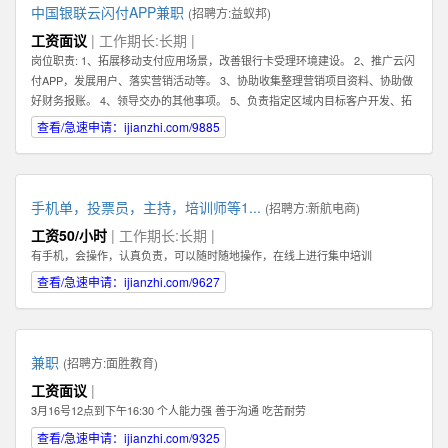
中国银联云闪付APP兼职
(招聘方:
益蚁邦
)
工资面议
| 工作期长:长期 |
岗位职责: 1、拓展移动支付应用场景，改善银行卡受理环境建设。 2、推广云闪
付APP，发展用户、落实营销活动等。 3、协助收集整理营销项目资料、协助做
好财务报账。 4、领导交办的其他事项。 5、负责指定区域内目标客户开发、拓
展、维护 6、根据市场业务发展，提出积极的、符合产品的市场发展的建议和意
查看/急速申请：ijianzhi.com/9885
见。 7、迅速反馈目标市场客户的信息，及时完善服务。 8、完成销售业绩指
标，提高公司产品占有率及知名度。 任职资格: 1、有强烈的责任心，以及具有
吃苦耐劳的精神，能够在压力下完成任务。 2、具有良好的沟通能力及客户服务
意识，可以与客户进行良好的沟通。 任职资格: 1、有强烈的责任心，以及具有
手机单，投票员，主持，培训师等1...
(招聘方:
新航电商
)
吃苦耐劳的精神，能够在压力下完成任务。 2、具有良好的沟通能力及客户服务
工资50/小时
| 工作期长:长期 |
意识，可以与客户进行良好的沟通。
有手机，会操作，认真负责，可以随时随地操作，在线上进行集中培训
查看/急速申请：ijianzhi.com/9627
兼职
(招聘方:
面胜教育
)
工资面议
|
3月16号12点到下午16:30 个人能力强 善于沟通 吃苦耐劳
查看/急速申请：ijianzhi.com/9325