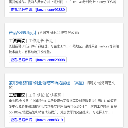
需其他操作。我司人员会培训 上班时间：中午12：40分到晚上11:30分 工作地
点：任意，有网络有电即可 工作要求：配合，如抖音提示需要扫脸配合扫脸 其
查看/急速申请：ijianzhi.com/93880
他福利：播满10天额外奖励200元 应聘地：全国皆可
产品经理UI设计
(招聘方:
通达科技有限公司
)
工资面议
| 工作期长:长期 |
长期招聘UI设计师/产品经理，可在家工作，不限地区。最好具备html,css等前端
技术能力，有移动端开发经验。
查看/急速申请：ijianzhi.com/29008
兼职网络销售/创业领域市场拓展经...(高区)
(招聘方:
威海网艺文
化
)
工资面议
| 工作期长:长期招聘 |
拳头网/全投网（中国领先的风险投资公司数据库及创投服务提供商）驻威海研
发中心诚聘兼职网络销售/市场拓展经理 每天可保证5-6个小时的工作时间(日薪
50-100元/根据经验和销售成绩提升）外加优厚的奖金提成。 可选择上午，下
午，或晚上工作。 办公地点：高区火炬路169-1号北洋云计算电子创新平台302
查看/急速申请：ijianzhi.com/8319
室（近山东大学） 1：你必须热爱销售！必须能够真诚，热情地主动联系客户。