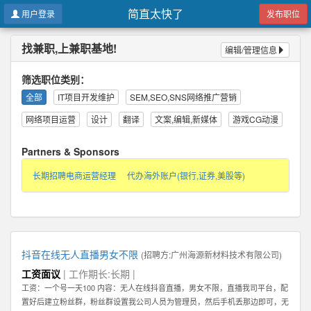
简直太快了
用户登录
发布职位
找兼职,上兼职基地!
编辑/管理信息
筛选职位类别：
全部
IT项目开发维护
SEM,SEO,SNS网络推广营销
网络项目运营
设计
翻译
文案,编辑,新媒体
游戏CG动漫
Partners & Sponsors
长期招聘电商运营经理
代办海外账户(银行,证券,美股等)
抖音在线无人直播男女不限
(招聘方:
广州海源新材料技术有限公司
)
工资面议
| 工作期长:长期 |
工资：一个号一天100 内容：无人在线抖音直播，男女不限，直播我司平台，配
置好后建立粉丝群，粉丝群设置我公司人员为管理员，然后手机丢那边即可，无