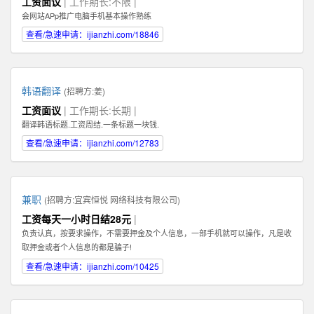
工资面议
| 工作期长:不限 |
Illustrator，Flash等；掌握HTML，XHTML，CSS，XML，JavaScrip等常用语言
会网站APp推广电脑手机基本操作熟练
软件。 3、具有丰富的视觉创作经验和独到的审美修养 4、具备优秀的网站整体
策划、设计能力,有丰富的网页设计经验.
查看/急速申请：ijianzhi.com/18846
韩语翻译
(招聘方:
姜
)
工资面议
| 工作期长:长期 |
翻译韩语标题.工资周结.一条标题一块钱.
查看/急速申请：ijianzhi.com/12783
兼职
(招聘方:
宜宾恒悦 网络科技有限公司
)
工资每天一小时日结28元
|
负责认真，按要求操作，不需要押金及个人信息，一部手机就可以操作，凡是收
取押金或者个人信息的都是骗子!
查看/急速申请：ijianzhi.com/10425