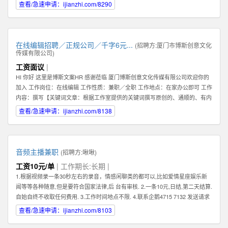
查看/急速申请：ijianzhi.com/8290
在线编辑招聘／正规公司／千字6元...
(招聘方:
厦门市博斯创意文化
传媒有限公司
)
工资面议
|
HI 你好 这里是博斯文案HR 感谢莅临 厦门博斯创意文化传媒有限公司欢迎你的
加入 工作岗位：在线编辑 工作性质：兼职／全职 工作地点：在家办公即可 工作
内容：撰写【关键词文章：根据工作室提供的关键词撰写原创的、通顺的、有内
容的文章】 文章要求：质量一般，重点要求原创（不可复制网络文章）、通
查看/急速申请：ijianzhi.com/8138
顺。 编辑薪资：稿酬制。【6元／1000字】 非诚勿扰。考虑清楚自己是否合
适。 合适请加下方qq即可。 HR联系方式：qq【599383539】
音频主播兼职
(招聘方:
啾啾
)
工资10元/单
| 工作期长:长期 |
1.根据视频录一条30秒左右的录音，情感闲聊类的都可以,比如爱情星座娱乐新
闻等等各种随意,但是要符合国家法律,后 台有审核. 2.一条10元,日结,第二天结算.
自始自终不收取任何费用. 3.工作时间地点不限. 4.联系企鹅4715 7132 发送请求
时,请备注录音采集兼职.
查看/急速申请：ijianzhi.com/8103