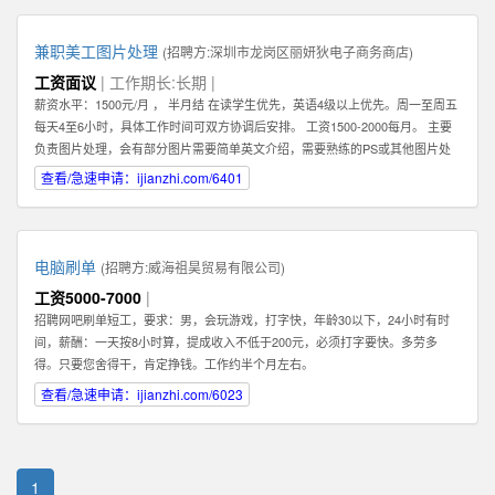
兼职美工图片处理
(招聘方:
深圳市龙岗区丽妍狄电子商务商店
)
工资面议
| 工作期长:长期 |
薪资水平：1500元/月 ， 半月结 在读学生优先，英语4级以上优先。周一至周五
每天4至6小时，具体工作时间可双方协调后安排。 工资1500-2000每月。 主要
负责图片处理，会有部分图片需要简单英文介绍，需要熟练的PS或其他图片处
理软件。 可以在家办公，图片处理过程中需要有一定的想法和创新。 联系人：
查看/急速申请：ijianzhi.com/6401
肖女士 公司地址：龙岗中心城
电脑刷单
(招聘方:
威海祖昊贸易有限公司
)
工资5000-7000
|
招聘网吧刷单短工，要求：男，会玩游戏，打字快，年龄30以下，24小时有时
间，薪酬：一天按8小时算，提成收入不低于200元，必须打字要快。多劳多
得。只要您舍得干，肯定挣钱。工作约半个月左右。
查看/急速申请：ijianzhi.com/6023
1