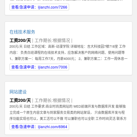
面，交互设计，logo及icon设计等； 3、熟练把握网页各元素和要件，能够独立
查看/急速申请：ijianzhi.com/7266
进行网站美工布局的设计； 4、不断完善和熟悉，负责网站整体架构的设计和网
站风格的把握，界面的视觉规划与创意设计工作； 5、认真做好各类信息和资料
的收集、整理、汇总、归档等工作，为公司各项目的成功开发提供优质素材；
6、负责公司产品包括网页和手机应用程序等的人机交互界面设计，提高用户使
在线技术服务
用体验； 7、根据项目具体要求解决各类UI设计和优化问题。 职位要求： 1、一
工资200/天
| 工作期长:根据情况 |
年以上相关专业工作经验。 2、熟练使用设计工具如Photoshop，Illustrator，
200元/天 日结 工作区域：高新-动漫学院 详细地址：吉大科技园7楼718室 工作
Flash等；掌握HTML，XHTML，CSS，XML，JavaScrip等常用语言软件。 3、
内容： 负责白班课程的在线技术支持，应急解决客户的网络问题、使用问题等
具有丰富的视觉创作经验和独到的审美修养 4、具备优秀的网站整体策划、设计
1、兼职方案一：每周工作7天，月薪4000元； 2、兼职方案二：工作一周休息一
能力,有丰富的网页设计经验. 有意向的请直接电话联系，附上您的案例作品。
周，月薪2000元 3、7月9日开始正式上班 4、兼职大学生暑假打工优先考虑 联
查看/急速申请：ijianzhi.com/7006
系方式 王先生
网站建设
工资200/天
| 工作期长:根据情况 |
200元/天 日结 工作要求:商业时尚类网站的 WED前端开发与数据库开发 能够独
立完成一个原生内容文章与到家服务交易类的网站架设， 只会数据库开发与程
序功能实现也可以，美工活可以不做 可以兼职也可以全职 工作时间灵活 联系方
式 李经理 工作区域：浑南新区-全运路 详细地址：沈中大街28号
查看/急速申请：ijianzhi.com/6964