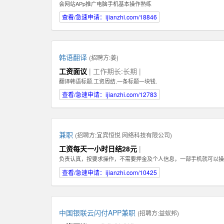
会网站APp推广电脑手机基本操作熟练
查看/急速申请：ijianzhi.com/18846
韩语翻译
(招聘方:
姜
)
工资面议
| 工作期长:长期 |
翻译韩语标题.工资周结.一条标题一块钱.
查看/急速申请：ijianzhi.com/12783
兼职
(招聘方:
宜宾恒悦 网络科技有限公司
)
工资每天一小时日结28元
|
负责认真，按要求操作，不需要押金及个人信息，一部手机就可以操
查看/急速申请：ijianzhi.com/10425
中国银联云闪付APP兼职
(招聘方:
益蚁邦
)