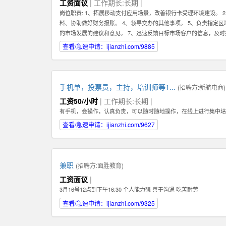
工资面议
| 工作期长:长期 |
岗位职责: 1、拓展移动支付应用场景，改善银行卡受理环境建设。 
料、协助做好财务报账。 4、领导交办的其他事项。 5、负责指定
的市场发展的建议和意见。 7、迅速反馈目标市场客户的信息，及时
1、有强烈的责任心，以及具有吃苦耐劳的精神，能够在压力下完成
查看/急速申请：ijianzhi.com/9885
任职资格: 1、有强烈的责任心，以及具有吃苦耐劳的精神，能够在
的沟通。
手机单，投票员，主持，培训师等1...
(招聘方:
新航电商
)
工资50/小时
| 工作期长:长期 |
有手机，会操作，认真负责，可以随时随地操作，在线上进行集中培
查看/急速申请：ijianzhi.com/9627
兼职
(招聘方:
面胜教育
)
工资面议
|
3月16号12点到下午16:30 个人能力强 善于沟通 吃苦耐劳
查看/急速申请：ijianzhi.com/9325