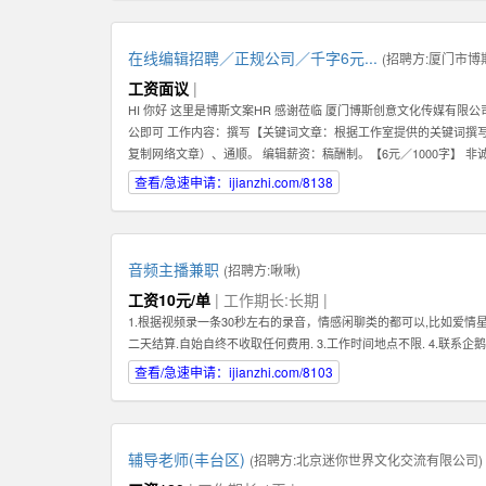
在线编辑招聘／正规公司／千字6元...
(招聘方:
厦门市博
工资面议
|
HI 你好 这里是博斯文案HR 感谢莅临 厦门博斯创意文化传媒有限
公即可 工作内容：撰写【关键词文章：根据工作室提供的关键词撰
复制网络文章）、通顺。 编辑薪资：稿酬制。【6元／1000字】 非
qq【599383539】
查看/急速申请：ijianzhi.com/8138
音频主播兼职
(招聘方:
啾啾
)
工资10元/单
| 工作期长:长期 |
1.根据视频录一条30秒左右的录音，情感闲聊类的都可以,比如爱情星座
二天结算.自始自终不收取任何费用. 3.工作时间地点不限. 4.联系企鹅4
查看/急速申请：ijianzhi.com/8103
辅导老师(丰台区)
(招聘方:
北京迷你世界文化交流有限公司
)