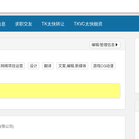
信息
求职交友
TK太快转让
TKVC太快融资
编辑/管理信息
网络项目运营
设计
翻译
文案,编辑,新媒体
游戏CG动漫
有限公司
)