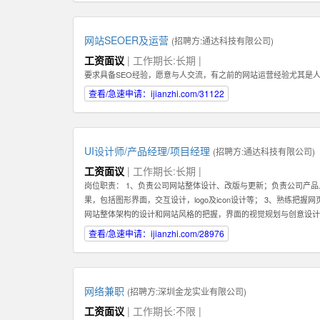
们需要你能长期地在公司不断进步！ 3：你必须具备一种素质。那
为了建立这种长期稳定的关系，你在一开始的时候要具备百折不挠，
具备在互联网产品运营领域的一些经验。如果你还在创业及互联网产
网站SEOER及运营
(招聘方:
通达科技有限公司
)
理能力。好的销售专家可以化繁为简，通过高效的分类和建立适合自
工资面议
| 工作期长:长期 |
化管理的能力。有这种能力的人才还可以在将来发展成为销售经理，
要求具备SEO经验，愿意与人交流，有之前的网站运营经验尤其是
意深入了解一个行业，掌握关于该行业的专业知识，这样才能真正服
趣或相关经验的人才。 如果你有激情，有梦想，并对网络销售充满
查看/急速申请：ijianzhi.com/31122
何，专业是什么，这些都不重要。我们都欢迎你申请这份工作。
UI设计师/产品经理/项目经理
(招聘方:
通达科技有限公司
)
工资面议
| 工作期长:长期 |
岗位职责： 1、负责公司网站整体设计、改版与更新；负责公司产品
果，包括图形界面，交互设计，logo及icon设计等； 3、熟练把
网站整体架构的设计和网站风格的把握，界面的视觉规划与创意设计
各项目的成功开发提供优质素材； 6、负责公司产品包括网页和手机
查看/急速申请：ijianzhi.com/28976
决各类UI设计和优化问题。 职位要求： 1、一年以上相关专业工作经验。 2、
XHTML，CSS，XML，JavaScrip等常用语言软件。 3、具
的网页设计经验.
网络兼职
(招聘方:
深圳金龙实业有限公司
)
工资面议
| 工作期长:不限 |