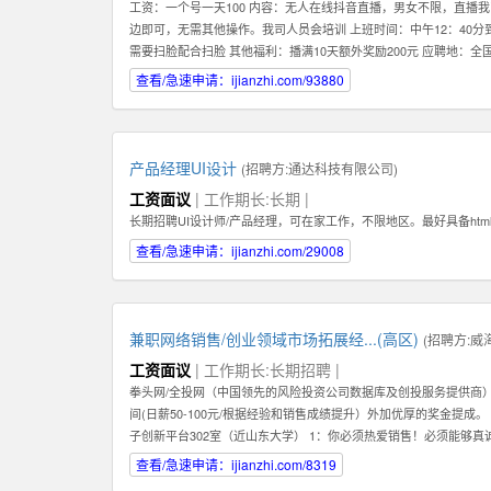
工资：一个号一天100 内容：无人在线抖音直播，男女不限，直
边即可，无需其他操作。我司人员会培训 上班时间：中午12：40分到
需要扫脸配合扫脸 其他福利：播满10天额外奖励200元 应聘地：全
查看/急速申请：ijianzhi.com/93880
产品经理UI设计
(招聘方:
通达科技有限公司
)
工资面议
| 工作期长:长期 |
长期招聘UI设计师/产品经理，可在家工作，不限地区。最好具备htm
查看/急速申请：ijianzhi.com/29008
兼职网络销售/创业领域市场拓展经...(高区)
(招聘方:
威
工资面议
| 工作期长:长期招聘 |
拳头网/全投网（中国领先的风险投资公司数据库及创投服务提供商）
间(日薪50-100元/根据经验和销售成绩提升）外加优厚的奖金提成
子创新平台302室（近山东大学） 1：你必须热爱销售！必须能够
期，稳定，值得信赖的关系,而不是只为了眼前的蝇头小利而失去客户
查看/急速申请：ijianzhi.com/8319
长期，稳定地在公司发展。你会发现公司是一个非常大的平台--我