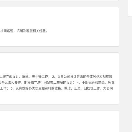
就是会坚持，坚持，坚持，永不放弃。你必须了解你和客户的关系是长期的，所以
坚持不懈的素质，这样才能逐步取得双方的信任。 4：除了热爱销售，你还最好
品的销售方面有经验更好！请在你的简历或申请中注明。 5：具备一定的科学管
己的销售系统而大幅提高管理客户的效率和经营业绩。我们希望你具备这种科学
管理一个业务团队。 6：必须热爱学习，尤其是要对一个特点行业有兴趣，并愿
人才网运营，拓展及客服相关经验。
务好你的客户。目前我们希望能够找到对于创业尤其是互联网创业领域有浓厚兴
热爱，愿意接受挑战，也能熟悉使用电脑，QQ等网络工具，那么不论你的学历如
上线界面设计、编辑、美化等工作； 2、负责公司设计界面的整体风格和视觉效
握网页各元素和要件，能够独立进行网站美工布局的设计； 4、不断完善和熟悉，负责
工作； 5、认真做好各类信息和资料的收集、整理、汇总、归档等工作，为公司
应用程序等的人机交互界面设计，提高用户使用体验； 7、根据项目具体要求解
熟练使用设计工具如Photoshop，Illustrator，Flash等；掌握HTML，
有丰富的视觉创作经验和独到的审美修养 4、具备优秀的网站整体策划、设计能力,有丰富