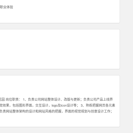
职业体验
市花园 岗位职责： 1、负责公司网站整体设计、改版与更新；负责公司产品上线界
果，包括图形界面，交互设计，logo及icon设计等； 3、熟练把握网页各元素
，负责网站整体架构的设计和网站风格的把握，界面的视觉规划与创意设计工作；
公司各项目的成功开发提供优质素材； 6、负责公司产品包括网页和手机应用程
求解决各类UI设计和优化问题。 职位要求： 1、一年以上相关专业工作经验。
握HTML，XHTML，CSS，XML，JavaScrip等常用语言软件。 3、具有丰富的视觉创作