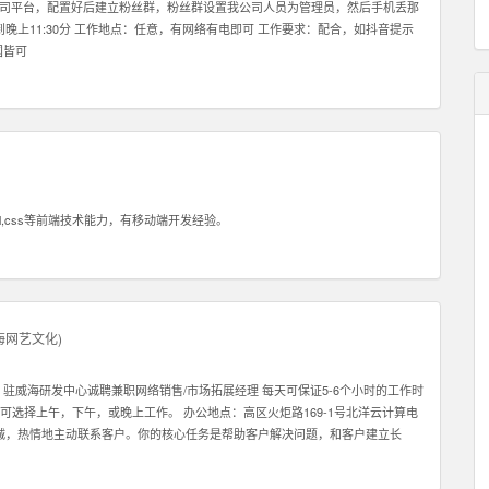
播我司平台，配置好后建立粉丝群，粉丝群设置我公司人员为管理员，然后手机丢那
晚上11:30分 工作地点：任意，有网络有电即可 工作要求：配合，如抖音提示
国皆可
l,css等前端技术能力，有移动端开发经验。
海网艺文化
)
驻威海研发中心诚聘兼职网络销售/市场拓展经理 每天可保证5-6个小时的工作时
。 可选择上午，下午，或晚上工作。 办公地点：高区火炬路169-1号北洋云计算电
真诚，热情地主动联系客户。你的核心任务是帮助客户解决问题，和客户建立长
对你的信任。 2: 我们需要能和客户建立长期关系的员工，因此我们希望你也能
们在北京，深圳，香港，韩国都有业务。所以公司会给你很好的施展空间，因此我