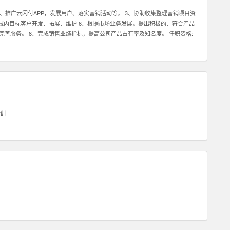
2、推广云闪付APP，发展用户、落实营销活动等。 3、协助收集整理营销项目资
区域内目标客户开发、拓展、维护 6、根据市场业务发展，提出积极的、符合产品
完善服务。 8、完成销售业绩指标，提高公司产品占有率及知名度。 任职资格:
任务。 2、具有良好的沟通能力及客户服务意识，可以与客户进行良好的沟通。
压力下完成任务。 2、具有良好的沟通能力及客户服务意识，可以与客户进行良好
训