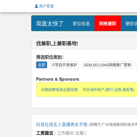
用户登录
简直太快了
职位信息
网络兼职
便民
找兼职,上兼职基地!
筛选职位类别：
全部
IT项目开发维护
SEM,SEO,SNS网络推广营销
Partners & Sponsors
长期招聘电商运营经理
代办海外账户(银行,证券,美股等)
抖音在线无人直播男女不限
(招聘方:
广州海源新材料技术
工资面议
| 工作期长:长期 |