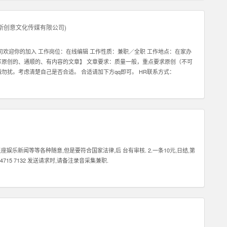
斯创意文化传媒有限公司
)
公司欢迎你的加入 工作岗位：在线编辑 工作性质：兼职／全职 工作地点：在家办
写原创的、通顺的、有内容的文章】 文章要求：质量一般，重点要求原创（不可
诚勿扰。考虑清楚自己是否合适。 合适请加下方qq即可。 HR联系方式：
娱乐新闻等等各种随意,但是要符合国家法律,后 台有审核. 2.一条10元,日结,第
715 7132 发送请求时,请备注录音采集兼职.