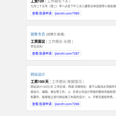
工资120
| 工作期长:1天 |
九月二十五号（周二）早八点至下午三点儿童职业体验馆带小朋友做
查看/急速申请：ijianzhi.com/7985
销售专员
(招聘方:
联通
)
工资面议
| 工作期长:长期 |
学生优先！
查看/急速申请：ijianzhi.com/7287
网站设计
工资100/天
| 工作期长:根据情况 |
网站设计100元/天 工作区域：西湖 详细地址：莫干山路浅水湾城
面设计、编辑、美化等工作； 2、负责公司设计界面的整体风格和视觉效
和要件，能够独立进行网站美工布局的设计； 4、不断完善和熟悉
5、认真做好各类信息和资料的收集、整理、汇总、归档等工作，为
查看/急速申请：ijianzhi.com/7266
序等的人机交互界面设计，提高用户使用体验； 7、根据项目具体要
2、熟练使用设计工具如Photoshop，Illustrator，Flash等；掌