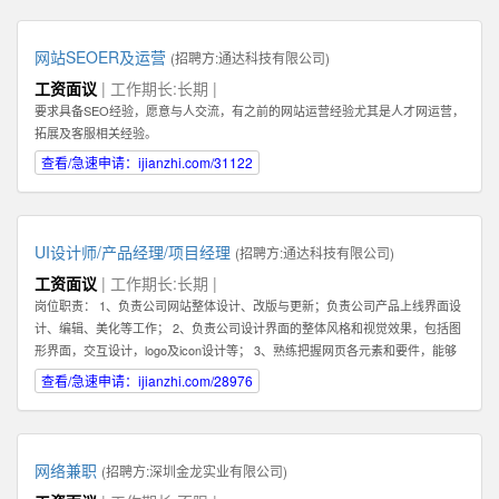
你的核心任务是帮助客户解决问题，和客户建立长期，稳定，值得信赖的关系,
而不是只为了眼前的蝇头小利而失去客户对你的信任。 2: 我们需要能和客户建
立长期关系的员工，因此我们希望你也能长期，稳定地在公司发展。你会发现公
网站SEOER及运营
(招聘方:
通达科技有限公司
)
司是一个非常大的平台--我们在北京，深圳，香港，韩国都有业务。所以公司会
工资面议
| 工作期长:长期 |
给你很好的施展空间，因此我们需要你能长期地在公司不断进步！ 3：你必须具
要求具备SEO经验，愿意与人交流，有之前的网站运营经验尤其是人才网运营，
备一种素质。那就是会坚持，坚持，坚持，永不放弃。你必须了解你和客户的关
拓展及客服相关经验。
系是长期的，所以为了建立这种长期稳定的关系，你在一开始的时候要具备百折
不挠，坚持不懈的素质，这样才能逐步取得双方的信任。 4：除了热爱销售，你
查看/急速申请：ijianzhi.com/31122
还最好具备在互联网产品运营领域的一些经验。如果你还在创业及互联网产品的
销售方面有经验更好！请在你的简历或申请中注明。 5：具备一定的科学管理能
力。好的销售专家可以化繁为简，通过高效的分类和建立适合自己的销售系统而
大幅提高管理客户的效率和经营业绩。我们希望你具备这种科学化管理的能力。
UI设计师/产品经理/项目经理
(招聘方:
通达科技有限公司
)
有这种能力的人才还可以在将来发展成为销售经理，管理一个业务团队。 6：必
工资面议
| 工作期长:长期 |
须热爱学习，尤其是要对一个特点行业有兴趣，并愿意深入了解一个行业，掌握
岗位职责： 1、负责公司网站整体设计、改版与更新；负责公司产品上线界面设
关于该行业的专业知识，这样才能真正服务好你的客户。目前我们希望能够找到
计、编辑、美化等工作； 2、负责公司设计界面的整体风格和视觉效果，包括图
对于创业尤其是互联网创业领域有浓厚兴趣或相关经验的人才。 如果你有激
形界面，交互设计，logo及icon设计等； 3、熟练把握网页各元素和要件，能够
情，有梦想，并对网络销售充满热爱，愿意接受挑战，也能熟悉使用电脑，QQ
独立进行网站美工布局的设计； 4、不断完善和熟悉，负责网站整体架构的设计
查看/急速申请：ijianzhi.com/28976
等网络工具，那么不论你的学历如何，专业是什么，这些都不重要。我们都欢迎
和网站风格的把握，界面的视觉规划与创意设计工作； 5、认真做好各类信息和
你申请这份工作。
资料的收集、整理、汇总、归档等工作，为公司各项目的成功开发提供优质素
材； 6、负责公司产品包括网页和手机应用程序等的人机交互界面设计，提高用
户使用体验； 7、根据项目具体要求解决各类UI设计和优化问题。 职位要求：
网络兼职
(招聘方:
深圳金龙实业有限公司
)
1、一年以上相关专业工作经验。 2、熟练使用设计工具如Photoshop，