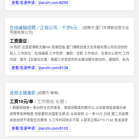
查看/急速申请：ijianzhi.com/8290
在线编辑招聘／正规公司／千字6元...
(招聘方:
厦门市博斯创意文化
传媒有限公司
)
工资面议
|
HI 你好 这里是博斯文案HR 感谢莅临 厦门博斯创意文化传媒有限公司欢迎你的
加入 工作岗位：在线编辑 工作性质：兼职／全职 工作地点：在家办公即可 工作
内容：撰写【关键词文章：根据工作室提供的关键词撰写原创的、通顺的、有内
容的文章】 文章要求：质量一般，重点要求原创（不可复制网络文章）、通
查看/急速申请：ijianzhi.com/8138
顺。 编辑薪资：稿酬制。【6元／1000字】 非诚勿扰。考虑清楚自己是否合
适。 合适请加下方qq即可。 HR联系方式：qq【599383539】
音频主播兼职
(招聘方:
啾啾
)
工资10元/单
| 工作期长:长期 |
1.根据视频录一条30秒左右的录音，情感闲聊类的都可以,比如爱情星座娱乐新
闻等等各种随意,但是要符合国家法律,后 台有审核. 2.一条10元,日结,第二天结算.
自始自终不收取任何费用. 3.工作时间地点不限. 4.联系企鹅4715 7132 发送请求
时,请备注录音采集兼职.
查看/急速申请：ijianzhi.com/8103