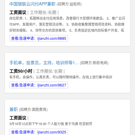
中国银联云闪付APP兼职
(招聘方:
益蚁邦
)
工资面议
| 工作期长:长期 |
岗位职责: 1、拓展移动支付应用场景，改善银行卡受理环境建设。 2、推广云闪
付APP，发展用户、落实营销活动等。 3、协助收集整理营销项目资料、协助做
好财务报账。 4、领导交办的其他事项。 5、负责指定区域内目标客户开发、拓
展、维护 6、根据市场业务发展，提出积极的、符合产品的市场发展的建议和意
查看/急速申请：ijianzhi.com/9885
见。 7、迅速反馈目标市场客户的信息，及时完善服务。 8、完成销售业绩指
标，提高公司产品占有率及知名度。 任职资格: 1、有强烈的责任心，以及具有
吃苦耐劳的精神，能够在压力下完成任务。 2、具有良好的沟通能力及客户服务
意识，可以与客户进行良好的沟通。 任职资格: 1、有强烈的责任心，以及具有
手机单，投票员，主持，培训师等1...
(招聘方:
新航电商
)
吃苦耐劳的精神，能够在压力下完成任务。 2、具有良好的沟通能力及客户服务
工资50/小时
| 工作期长:长期 |
意识，可以与客户进行良好的沟通。
有手机，会操作，认真负责，可以随时随地操作，在线上进行集中培训
查看/急速申请：ijianzhi.com/9627
兼职
(招聘方:
面胜教育
)
工资面议
|
3月16号12点到下午16:30 个人能力强 善于沟通 吃苦耐劳
查看/急速申请：ijianzhi.com/9325