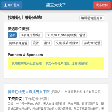
简直太快了
用户登录
发布职位
找兼职,上兼职基地!
编辑/管理信息
筛选职位类别：
全部
IT项目开发维护
SEM,SEO,SNS网络推广营销
网络项目运营
设计
翻译
文案,编辑,新媒体
游戏CG动漫
Partners & Sponsors
长期招聘电商运营经理
代办海外账户(银行,证券,美股等)
抖音在线无人直播男女不限
(招聘方:
广州海源新材料技术有限公司
)
工资面议
| 工作期长:长期 |
工资：一个号一天100 内容：无人在线抖音直播，男女不限，直播我司平台，配
置好后建立粉丝群，粉丝群设置我公司人员为管理员，然后手机丢那边即可，无