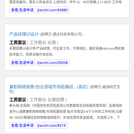
需其他操作。我司人员会培训 上班时间：中午12：40分到晚上11:30分 工作地
点：任意，有网络有电即可 工作要求：配合，如抖音提示需要扫脸配合扫脸 其
查看/急速申请：ijianzhi.com/93880
他福利：播满10天额外奖励200元 应聘地：全国皆可
产品经理UI设计
(招聘方:
通达科技有限公司
)
工资面议
| 工作期长:长期 |
长期招聘UI设计师/产品经理，可在家工作，不限地区。最好具备html,css等前端
技术能力，有移动端开发经验。
查看/急速申请：ijianzhi.com/29008
兼职网络销售/创业领域市场拓展经...(高区)
(招聘方:
威海网艺文
化
)
工资面议
| 工作期长:长期招聘 |
拳头网/全投网（中国领先的风险投资公司数据库及创投服务提供商）驻威海研
发中心诚聘兼职网络销售/市场拓展经理 每天可保证5-6个小时的工作时间(日薪
50-100元/根据经验和销售成绩提升）外加优厚的奖金提成。 可选择上午，下
午，或晚上工作。 办公地点：高区火炬路169-1号北洋云计算电子创新平台302
查看/急速申请：ijianzhi.com/8319
室（近山东大学） 1：你必须热爱销售！必须能够真诚，热情地主动联系客户。