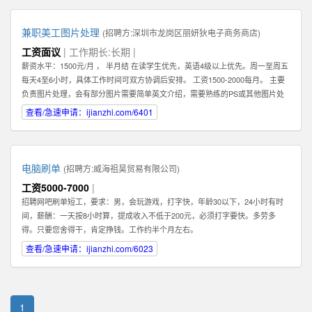
兼职美工图片处理
(招聘方:
深圳市龙岗区丽妍狄电子商务商店
)
工资面议
| 工作期长:长期 |
薪资水平：1500元/月 ， 半月结 在读学生优先，英语4级以上优先。周一至周五
每天4至6小时，具体工作时间可双方协调后安排。 工资1500-2000每月。 主要
负责图片处理，会有部分图片需要简单英文介绍，需要熟练的PS或其他图片处
理软件。 可以在家办公，图片处理过程中需要有一定的想法和创新。 联系人：
查看/急速申请：ijianzhi.com/6401
肖女士 公司地址：龙岗中心城
电脑刷单
(招聘方:
威海祖昊贸易有限公司
)
工资5000-7000
|
招聘网吧刷单短工，要求：男，会玩游戏，打字快，年龄30以下，24小时有时
间，薪酬：一天按8小时算，提成收入不低于200元，必须打字要快。多劳多
得。只要您舍得干，肯定挣钱。工作约半个月左右。
查看/急速申请：ijianzhi.com/6023
1