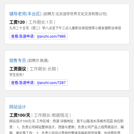
辅导老师(丰台区)
(招聘方:
北京迷你世界文化交流有限公司
)
工资120
| 工作期长:1天 |
九月二十五号（周二）早八点至下午三点儿童职业体验馆带小朋友做职业体验
查看/急速申请：ijianzhi.com/7985
销售专员
(招聘方:
联通
)
工资面议
| 工作期长:长期 |
学生优先！
查看/急速申请：ijianzhi.com/7287
网站设计
工资100/天
| 工作期长:根据情况 |
网站设计100元/天 工作区域：西湖 详细地址：莫干山路浅水湾城市花园 岗位职
责： 1、负责公司网站整体设计、改版与更新；负责公司产品上线界面设计、编
辑、美化等工作； 2、负责公司设计界面的整体风格和视觉效果，包括图形界