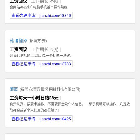
工资面议
| 工作期长:不限 |
Illustrator，Flash等；掌握HTML，XHTML，CSS，XML，JavaScrip等常用语言
会网站APp推广电脑手机基本操作熟练
软件。 3、具有丰富的视觉创作经验和独到的审美修养 4、具备优秀的网站整体
策划、设计能力,有丰富的网页设计经验.
查看/急速申请：ijianzhi.com/18846
韩语翻译
(招聘方:
姜
)
工资面议
| 工作期长:长期 |
翻译韩语标题.工资周结.一条标题一块钱.
查看/急速申请：ijianzhi.com/12783
兼职
(招聘方:
宜宾恒悦 网络科技有限公司
)
工资每天一小时日结28元
|
负责认真，按要求操作，不需要押金及个人信息，一部手机就可以操作，凡是收
取押金或者个人信息的都是骗子!
查看/急速申请：ijianzhi.com/10425