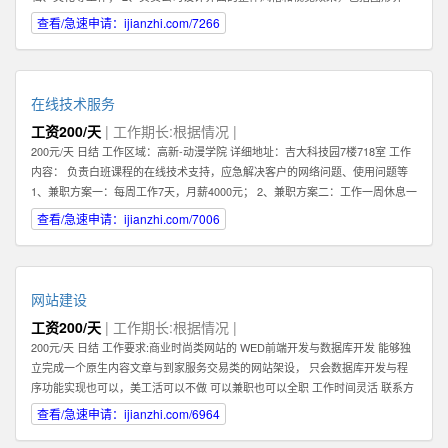
面，交互设计，logo及icon设计等； 3、熟练把握网页各元素和要件，能够独立
查看/急速申请：ijianzhi.com/7266
进行网站美工布局的设计； 4、不断完善和熟悉，负责网站整体架构的设计和网
站风格的把握，界面的视觉规划与创意设计工作； 5、认真做好各类信息和资料
的收集、整理、汇总、归档等工作，为公司各项目的成功开发提供优质素材；
6、负责公司产品包括网页和手机应用程序等的人机交互界面设计，提高用户使
在线技术服务
用体验； 7、根据项目具体要求解决各类UI设计和优化问题。 职位要求： 1、一
工资200/天
| 工作期长:根据情况 |
年以上相关专业工作经验。 2、熟练使用设计工具如Photoshop，Illustrator，
200元/天 日结 工作区域：高新-动漫学院 详细地址：吉大科技园7楼718室 工作
Flash等；掌握HTML，XHTML，CSS，XML，JavaScrip等常用语言软件。 3、
内容： 负责白班课程的在线技术支持，应急解决客户的网络问题、使用问题等
具有丰富的视觉创作经验和独到的审美修养 4、具备优秀的网站整体策划、设计
1、兼职方案一：每周工作7天，月薪4000元； 2、兼职方案二：工作一周休息一
能力,有丰富的网页设计经验. 有意向的请直接电话联系，附上您的案例作品。
周，月薪2000元 3、7月9日开始正式上班 4、兼职大学生暑假打工优先考虑 联
查看/急速申请：ijianzhi.com/7006
系方式 王先生
网站建设
工资200/天
| 工作期长:根据情况 |
200元/天 日结 工作要求:商业时尚类网站的 WED前端开发与数据库开发 能够独
立完成一个原生内容文章与到家服务交易类的网站架设， 只会数据库开发与程
序功能实现也可以，美工活可以不做 可以兼职也可以全职 工作时间灵活 联系方
式 李经理 工作区域：浑南新区-全运路 详细地址：沈中大街28号
查看/急速申请：ijianzhi.com/6964