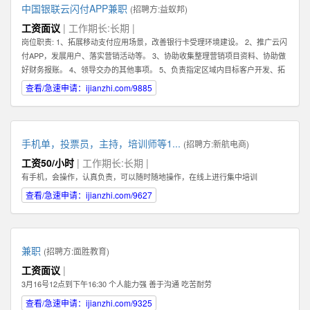
中国银联云闪付APP兼职
(招聘方:
益蚁邦
)
工资面议
| 工作期长:长期 |
岗位职责: 1、拓展移动支付应用场景，改善银行卡受理环境建设。 2、推广云闪
付APP，发展用户、落实营销活动等。 3、协助收集整理营销项目资料、协助做
好财务报账。 4、领导交办的其他事项。 5、负责指定区域内目标客户开发、拓
展、维护 6、根据市场业务发展，提出积极的、符合产品的市场发展的建议和意
查看/急速申请：ijianzhi.com/9885
见。 7、迅速反馈目标市场客户的信息，及时完善服务。 8、完成销售业绩指
标，提高公司产品占有率及知名度。 任职资格: 1、有强烈的责任心，以及具有
吃苦耐劳的精神，能够在压力下完成任务。 2、具有良好的沟通能力及客户服务
意识，可以与客户进行良好的沟通。 任职资格: 1、有强烈的责任心，以及具有
手机单，投票员，主持，培训师等1...
(招聘方:
新航电商
)
吃苦耐劳的精神，能够在压力下完成任务。 2、具有良好的沟通能力及客户服务
工资50/小时
| 工作期长:长期 |
意识，可以与客户进行良好的沟通。
有手机，会操作，认真负责，可以随时随地操作，在线上进行集中培训
查看/急速申请：ijianzhi.com/9627
兼职
(招聘方:
面胜教育
)
工资面议
|
3月16号12点到下午16:30 个人能力强 善于沟通 吃苦耐劳
查看/急速申请：ijianzhi.com/9325