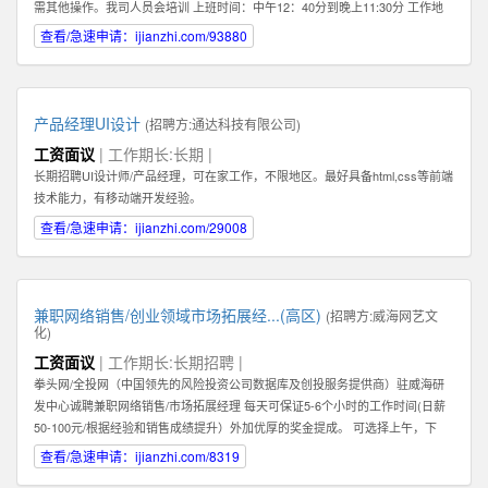
需其他操作。我司人员会培训 上班时间：中午12：40分到晚上11:30分 工作地
点：任意，有网络有电即可 工作要求：配合，如抖音提示需要扫脸配合扫脸 其
查看/急速申请：ijianzhi.com/93880
他福利：播满10天额外奖励200元 应聘地：全国皆可
产品经理UI设计
(招聘方:
通达科技有限公司
)
工资面议
| 工作期长:长期 |
长期招聘UI设计师/产品经理，可在家工作，不限地区。最好具备html,css等前端
技术能力，有移动端开发经验。
查看/急速申请：ijianzhi.com/29008
兼职网络销售/创业领域市场拓展经...(高区)
(招聘方:
威海网艺文
化
)
工资面议
| 工作期长:长期招聘 |
拳头网/全投网（中国领先的风险投资公司数据库及创投服务提供商）驻威海研
发中心诚聘兼职网络销售/市场拓展经理 每天可保证5-6个小时的工作时间(日薪
50-100元/根据经验和销售成绩提升）外加优厚的奖金提成。 可选择上午，下
午，或晚上工作。 办公地点：高区火炬路169-1号北洋云计算电子创新平台302
查看/急速申请：ijianzhi.com/8319
室（近山东大学） 1：你必须热爱销售！必须能够真诚，热情地主动联系客户。