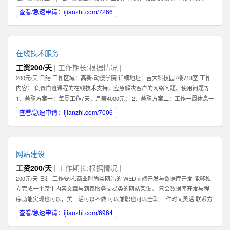
面，交互设计，logo及icon设计等； 3、熟练把握网页各元素和要件，能够独立
查看/急速申请：ijianzhi.com/7266
进行网站美工布局的设计； 4、不断完善和熟悉，负责网站整体架构的设计和网
站风格的把握，界面的视觉规划与创意设计工作； 5、认真做好各类信息和资料
的收集、整理、汇总、归档等工作，为公司各项目的成功开发提供优质素材；
6、负责公司产品包括网页和手机应用程序等的人机交互界面设计，提高用户使
在线技术服务
用体验； 7、根据项目具体要求解决各类UI设计和优化问题。 职位要求： 1、一
工资200/天
| 工作期长:根据情况 |
年以上相关专业工作经验。 2、熟练使用设计工具如Photoshop，Illustrator，
200元/天 日结 工作区域：高新-动漫学院 详细地址：吉大科技园7楼718室 工作
Flash等；掌握HTML，XHTML，CSS，XML，JavaScrip等常用语言软件。 3、
内容： 负责白班课程的在线技术支持，应急解决客户的网络问题、使用问题等
具有丰富的视觉创作经验和独到的审美修养 4、具备优秀的网站整体策划、设计
1、兼职方案一：每周工作7天，月薪4000元； 2、兼职方案二：工作一周休息一
能力,有丰富的网页设计经验. 有意向的请直接电话联系，附上您的案例作品。
周，月薪2000元 3、7月9日开始正式上班 4、兼职大学生暑假打工优先考虑 联
查看/急速申请：ijianzhi.com/7006
系方式 王先生
网站建设
工资200/天
| 工作期长:根据情况 |
200元/天 日结 工作要求:商业时尚类网站的 WED前端开发与数据库开发 能够独
立完成一个原生内容文章与到家服务交易类的网站架设， 只会数据库开发与程
序功能实现也可以，美工活可以不做 可以兼职也可以全职 工作时间灵活 联系方
式 李经理 工作区域：浑南新区-全运路 详细地址：沈中大街28号
查看/急速申请：ijianzhi.com/6964