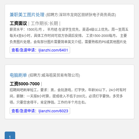
兼职美工图片处理
(招聘方:
深圳市龙岗区丽妍狄电子商务商店
)
工资面议
| 工作期长:长期 |
薪资水平：1500元/月 ， 半月结 在读学生优先，英语4级以上优先。周一至周五
每天4至6小时，具体工作时间可双方协调后安排。 工资1500-2000每月。 主要
负责图片处理，会有部分图片需要简单英文介绍，需要熟练的PS或其他图片处
理软件。 可以在家办公，图片处理过程中需要有一定的想法和创新。 联系人：
查看/急速申请：ijianzhi.com/6401
肖女士 公司地址：龙岗中心城
电脑刷单
(招聘方:
威海祖昊贸易有限公司
)
工资5000-7000
|
招聘网吧刷单短工，要求：男，会玩游戏，打字快，年龄30以下，24小时有时
间，薪酬：一天按8小时算，提成收入不低于200元，必须打字要快。多劳多
得。只要您舍得干，肯定挣钱。工作约半个月左右。
查看/急速申请：ijianzhi.com/6023
1