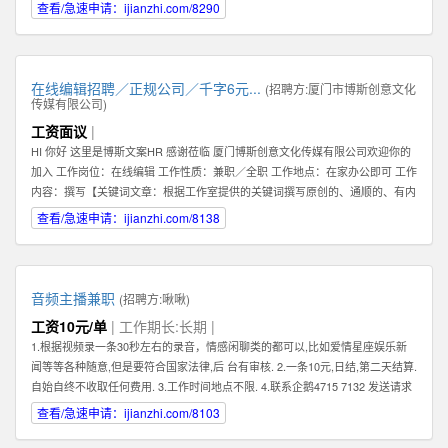
查看/急速申请：ijianzhi.com/8290
在线编辑招聘／正规公司／千字6元...
(招聘方:
厦门市博斯创意文化
传媒有限公司
)
工资面议
|
HI 你好 这里是博斯文案HR 感谢莅临 厦门博斯创意文化传媒有限公司欢迎你的
加入 工作岗位：在线编辑 工作性质：兼职／全职 工作地点：在家办公即可 工作
内容：撰写【关键词文章：根据工作室提供的关键词撰写原创的、通顺的、有内
容的文章】 文章要求：质量一般，重点要求原创（不可复制网络文章）、通
查看/急速申请：ijianzhi.com/8138
顺。 编辑薪资：稿酬制。【6元／1000字】 非诚勿扰。考虑清楚自己是否合
适。 合适请加下方qq即可。 HR联系方式：qq【599383539】
音频主播兼职
(招聘方:
啾啾
)
工资10元/单
| 工作期长:长期 |
1.根据视频录一条30秒左右的录音，情感闲聊类的都可以,比如爱情星座娱乐新
闻等等各种随意,但是要符合国家法律,后 台有审核. 2.一条10元,日结,第二天结算.
自始自终不收取任何费用. 3.工作时间地点不限. 4.联系企鹅4715 7132 发送请求
时,请备注录音采集兼职.
查看/急速申请：ijianzhi.com/8103