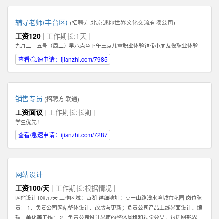
辅导老师(丰台区)
(招聘方:
北京迷你世界文化交流有限公司
)
工资120
| 工作期长:1天 |
九月二十五号（周二）早八点至下午三点儿童职业体验馆带小朋友做职业体验
查看/急速申请：ijianzhi.com/7985
销售专员
(招聘方:
联通
)
工资面议
| 工作期长:长期 |
学生优先！
查看/急速申请：ijianzhi.com/7287
网站设计
工资100/天
| 工作期长:根据情况 |
网站设计100元/天 工作区域：西湖 详细地址：莫干山路浅水湾城市花园 岗位职
责： 1、负责公司网站整体设计、改版与更新；负责公司产品上线界面设计、编
辑、美化等工作； 2、负责公司设计界面的整体风格和视觉效果，包括图形界