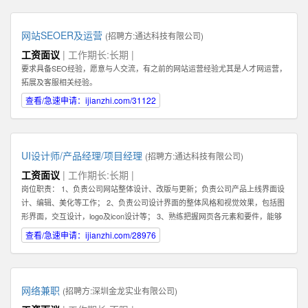
你的核心任务是帮助客户解决问题，和客户建立长期，稳定，值得信赖的关系,
而不是只为了眼前的蝇头小利而失去客户对你的信任。 2: 我们需要能和客户建
立长期关系的员工，因此我们希望你也能长期，稳定地在公司发展。你会发现公
网站SEOER及运营
(招聘方:
通达科技有限公司
)
司是一个非常大的平台--我们在北京，深圳，香港，韩国都有业务。所以公司会
工资面议
| 工作期长:长期 |
给你很好的施展空间，因此我们需要你能长期地在公司不断进步！ 3：你必须具
要求具备SEO经验，愿意与人交流，有之前的网站运营经验尤其是人才网运营，
备一种素质。那就是会坚持，坚持，坚持，永不放弃。你必须了解你和客户的关
拓展及客服相关经验。
系是长期的，所以为了建立这种长期稳定的关系，你在一开始的时候要具备百折
不挠，坚持不懈的素质，这样才能逐步取得双方的信任。 4：除了热爱销售，你
查看/急速申请：ijianzhi.com/31122
还最好具备在互联网产品运营领域的一些经验。如果你还在创业及互联网产品的
销售方面有经验更好！请在你的简历或申请中注明。 5：具备一定的科学管理能
力。好的销售专家可以化繁为简，通过高效的分类和建立适合自己的销售系统而
大幅提高管理客户的效率和经营业绩。我们希望你具备这种科学化管理的能力。
UI设计师/产品经理/项目经理
(招聘方:
通达科技有限公司
)
有这种能力的人才还可以在将来发展成为销售经理，管理一个业务团队。 6：必
工资面议
| 工作期长:长期 |
须热爱学习，尤其是要对一个特点行业有兴趣，并愿意深入了解一个行业，掌握
岗位职责： 1、负责公司网站整体设计、改版与更新；负责公司产品上线界面设
关于该行业的专业知识，这样才能真正服务好你的客户。目前我们希望能够找到
计、编辑、美化等工作； 2、负责公司设计界面的整体风格和视觉效果，包括图
对于创业尤其是互联网创业领域有浓厚兴趣或相关经验的人才。 如果你有激
形界面，交互设计，logo及icon设计等； 3、熟练把握网页各元素和要件，能够
情，有梦想，并对网络销售充满热爱，愿意接受挑战，也能熟悉使用电脑，QQ
独立进行网站美工布局的设计； 4、不断完善和熟悉，负责网站整体架构的设计
查看/急速申请：ijianzhi.com/28976
等网络工具，那么不论你的学历如何，专业是什么，这些都不重要。我们都欢迎
和网站风格的把握，界面的视觉规划与创意设计工作； 5、认真做好各类信息和
你申请这份工作。
资料的收集、整理、汇总、归档等工作，为公司各项目的成功开发提供优质素
材； 6、负责公司产品包括网页和手机应用程序等的人机交互界面设计，提高用
户使用体验； 7、根据项目具体要求解决各类UI设计和优化问题。 职位要求：
网络兼职
(招聘方:
深圳金龙实业有限公司
)
1、一年以上相关专业工作经验。 2、熟练使用设计工具如Photoshop，