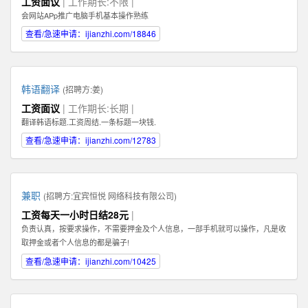
工资面议
| 工作期长:不限 |
Illustrator，Flash等；掌握HTML，XHTML，CSS，XML，JavaScrip等常用语言
会网站APp推广电脑手机基本操作熟练
软件。 3、具有丰富的视觉创作经验和独到的审美修养 4、具备优秀的网站整体
策划、设计能力,有丰富的网页设计经验.
查看/急速申请：ijianzhi.com/18846
韩语翻译
(招聘方:
姜
)
工资面议
| 工作期长:长期 |
翻译韩语标题.工资周结.一条标题一块钱.
查看/急速申请：ijianzhi.com/12783
兼职
(招聘方:
宜宾恒悦 网络科技有限公司
)
工资每天一小时日结28元
|
负责认真，按要求操作，不需要押金及个人信息，一部手机就可以操作，凡是收
取押金或者个人信息的都是骗子!
查看/急速申请：ijianzhi.com/10425