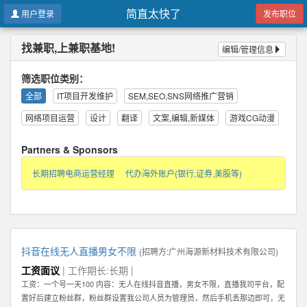
简直太快了
用户登录
发布职位
找兼职,上兼职基地!
编辑/管理信息
筛选职位类别：
全部
IT项目开发维护
SEM,SEO,SNS网络推广营销
网络项目运营
设计
翻译
文案,编辑,新媒体
游戏CG动漫
Partners & Sponsors
长期招聘电商运营经理
代办海外账户(银行,证券,美股等)
抖音在线无人直播男女不限
(招聘方:
广州海源新材料技术有限公司
)
工资面议
| 工作期长:长期 |
工资：一个号一天100 内容：无人在线抖音直播，男女不限，直播我司平台，配
置好后建立粉丝群，粉丝群设置我公司人员为管理员，然后手机丢那边即可，无