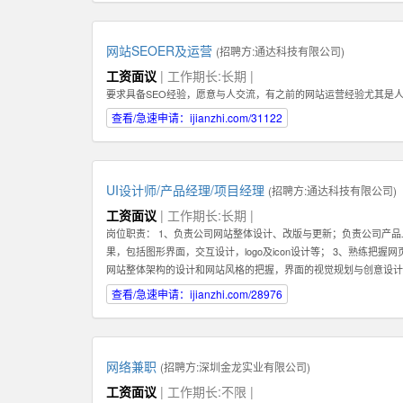
们需要你能长期地在公司不断进步！ 3：你必须具备一种素质。那
为了建立这种长期稳定的关系，你在一开始的时候要具备百折不挠，
具备在互联网产品运营领域的一些经验。如果你还在创业及互联网产
网站SEOER及运营
(招聘方:
通达科技有限公司
)
理能力。好的销售专家可以化繁为简，通过高效的分类和建立适合自
工资面议
| 工作期长:长期 |
化管理的能力。有这种能力的人才还可以在将来发展成为销售经理，
要求具备SEO经验，愿意与人交流，有之前的网站运营经验尤其是
意深入了解一个行业，掌握关于该行业的专业知识，这样才能真正服
趣或相关经验的人才。 如果你有激情，有梦想，并对网络销售充满
查看/急速申请：ijianzhi.com/31122
何，专业是什么，这些都不重要。我们都欢迎你申请这份工作。
UI设计师/产品经理/项目经理
(招聘方:
通达科技有限公司
)
工资面议
| 工作期长:长期 |
岗位职责： 1、负责公司网站整体设计、改版与更新；负责公司产品
果，包括图形界面，交互设计，logo及icon设计等； 3、熟练把
网站整体架构的设计和网站风格的把握，界面的视觉规划与创意设计
各项目的成功开发提供优质素材； 6、负责公司产品包括网页和手机
查看/急速申请：ijianzhi.com/28976
决各类UI设计和优化问题。 职位要求： 1、一年以上相关专业工作经验。 2、
XHTML，CSS，XML，JavaScrip等常用语言软件。 3、具
的网页设计经验.
网络兼职
(招聘方:
深圳金龙实业有限公司
)
工资面议
| 工作期长:不限 |