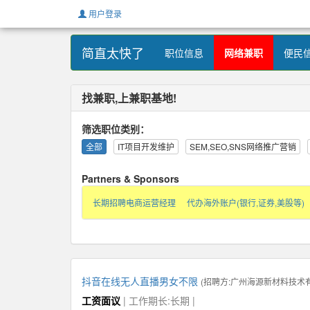
用户登录
简直太快了
职位信息
网络兼职
便民
找兼职,上兼职基地!
筛选职位类别：
全部
IT项目开发维护
SEM,SEO,SNS网络推广营销
Partners & Sponsors
长期招聘电商运营经理
代办海外账户(银行,证券,美股等)
抖音在线无人直播男女不限
(招聘方:
广州海源新材料技术
工资面议
| 工作期长:长期 |