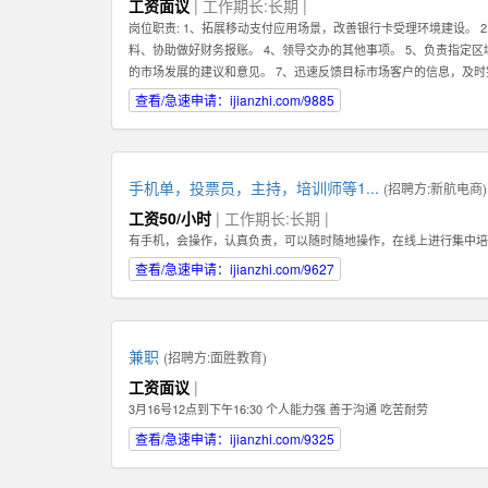
工资面议
| 工作期长:长期 |
岗位职责: 1、拓展移动支付应用场景，改善银行卡受理环境建设。 
料、协助做好财务报账。 4、领导交办的其他事项。 5、负责指定
的市场发展的建议和意见。 7、迅速反馈目标市场客户的信息，及时
1、有强烈的责任心，以及具有吃苦耐劳的精神，能够在压力下完成
查看/急速申请：ijianzhi.com/9885
任职资格: 1、有强烈的责任心，以及具有吃苦耐劳的精神，能够在
的沟通。
手机单，投票员，主持，培训师等1...
(招聘方:
新航电商
)
工资50/小时
| 工作期长:长期 |
有手机，会操作，认真负责，可以随时随地操作，在线上进行集中培
查看/急速申请：ijianzhi.com/9627
兼职
(招聘方:
面胜教育
)
工资面议
|
3月16号12点到下午16:30 个人能力强 善于沟通 吃苦耐劳
查看/急速申请：ijianzhi.com/9325