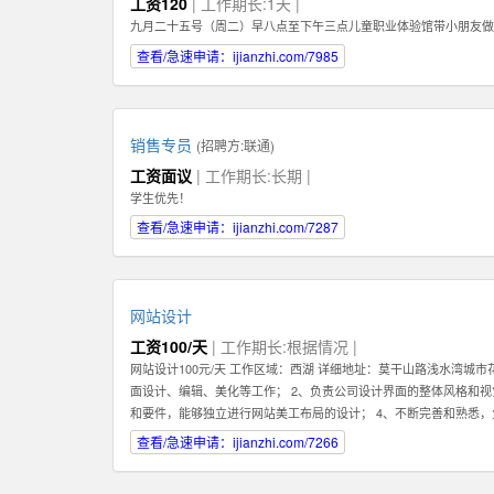
工资120
| 工作期长:1天 |
九月二十五号（周二）早八点至下午三点儿童职业体验馆带小朋友做
查看/急速申请：ijianzhi.com/7985
销售专员
(招聘方:
联通
)
工资面议
| 工作期长:长期 |
学生优先！
查看/急速申请：ijianzhi.com/7287
网站设计
工资100/天
| 工作期长:根据情况 |
网站设计100元/天 工作区域：西湖 详细地址：莫干山路浅水湾城
面设计、编辑、美化等工作； 2、负责公司设计界面的整体风格和视觉效
和要件，能够独立进行网站美工布局的设计； 4、不断完善和熟悉
5、认真做好各类信息和资料的收集、整理、汇总、归档等工作，为
查看/急速申请：ijianzhi.com/7266
序等的人机交互界面设计，提高用户使用体验； 7、根据项目具体要
2、熟练使用设计工具如Photoshop，Illustrator，Flash等；掌