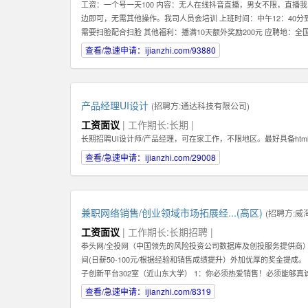
工资：一个号一天100 内容：无人在线抖音直播，男女不限，直
边即可，无需其他操作。我司人员会培训 上班时间：中午12：40分到
需要扫脸配合扫脸 其他福利：播满10天额外奖励200元 应聘地：全
查看/急速申请：ijianzhi.com/93880
产品经理UI设计
(招聘方:
通达科技有限公司
)
工资面议
| 工作期长:长期 |
长期招聘UI设计师/产品经理，可在家工作，不限地区。最好具备htm
查看/急速申请：ijianzhi.com/29008
兼职网络销售/创业领域市场拓展经...(高区)
(招聘方:
威
工资面议
| 工作期长:长期招聘 |
拳头网/全投网（中国领先的风险投资公司数据库及创投服务提供商）
间(日薪50-100元/根据经验和销售成绩提升）外加优厚的奖金提成
子创新平台302室（近山东大学） 1：你必须热爱销售！必须能够
期，稳定，值得信赖的关系,而不是只为了眼前的蝇头小利而失去客户
查看/急速申请：ijianzhi.com/8319
长期，稳定地在公司发展。你会发现公司是一个非常大的平台--我