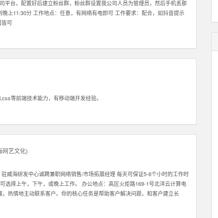
播我司平台，配置好后建立粉丝群，粉丝群设置我公司人员为管理员，然后手机丢那
晚上11:30分 工作地点：任意，有网络有电即可 工作要求：配合，如抖音提示
国皆可
l,css等前端技术能力，有移动端开发经验。
海网艺文化
)
驻威海研发中心诚聘兼职网络销售/市场拓展经理 每天可保证5-6个小时的工作时
。 可选择上午，下午，或晚上工作。 办公地点：高区火炬路169-1号北洋云计算电
真诚，热情地主动联系客户。你的核心任务是帮助客户解决问题，和客户建立长
对你的信任。 2: 我们需要能和客户建立长期关系的员工，因此我们希望你也能
们在北京，深圳，香港，韩国都有业务。所以公司会给你很好的施展空间，因此我