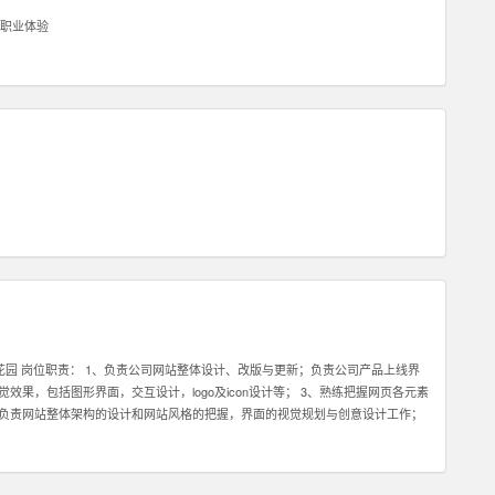
职业体验
市花园 岗位职责： 1、负责公司网站整体设计、改版与更新；负责公司产品上线界
果，包括图形界面，交互设计，logo及icon设计等； 3、熟练把握网页各元素
，负责网站整体架构的设计和网站风格的把握，界面的视觉规划与创意设计工作；
公司各项目的成功开发提供优质素材； 6、负责公司产品包括网页和手机应用程
求解决各类UI设计和优化问题。 职位要求： 1、一年以上相关专业工作经验。
握HTML，XHTML，CSS，XML，JavaScrip等常用语言软件。 3、具有丰富的视觉创作