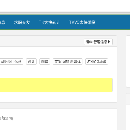
信息
求职交友
TK太快转让
TKVC太快融资
编辑/管理信息
网络项目运营
设计
翻译
文案,编辑,新媒体
游戏CG动漫
有限公司
)