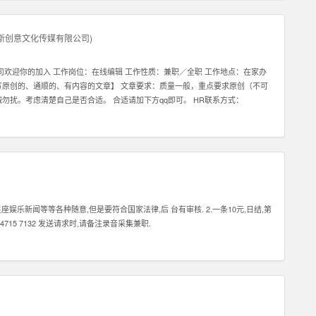
斯创意文化传媒有限公司
)
公司欢迎你的加入 工作岗位：在线编辑 工作性质：兼职／全职 工作地点：在家办
写原创的、通顺的、有内容的文章】 文章要求：质量一般，重点要求原创（不可
诚勿扰。考虑清楚自己是否合适。 合适请加下方qq即可。 HR联系方式：
娱乐新闻等等各种随意,但是要符合国家法律,后 台有审核. 2.一条10元,日结,第
715 7132 发送请求时,请备注录音采集兼职.