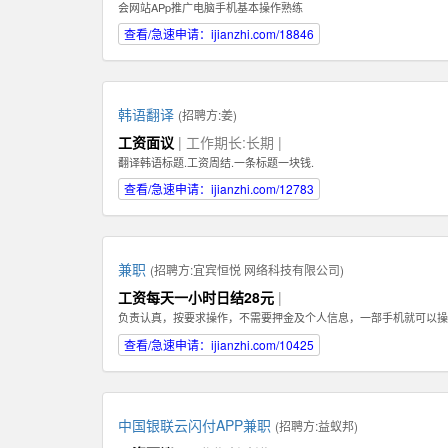
会网站APp推广电脑手机基本操作熟练
查看/急速申请：ijianzhi.com/18846
韩语翻译
(招聘方:
姜
)
工资面议
| 工作期长:长期 |
翻译韩语标题.工资周结.一条标题一块钱.
查看/急速申请：ijianzhi.com/12783
兼职
(招聘方:
宜宾恒悦 网络科技有限公司
)
工资每天一小时日结28元
|
负责认真，按要求操作，不需要押金及个人信息，一部手机就可以操
查看/急速申请：ijianzhi.com/10425
中国银联云闪付APP兼职
(招聘方:
益蚁邦
)