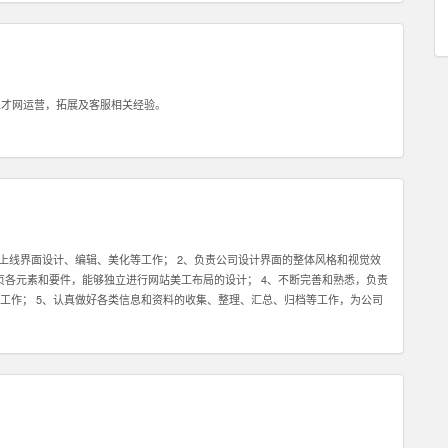
就是会坚持，坚持，坚持，永不放弃。你必须了解你和客户的关系是长期的，所以
坚持不懈的素质，这样才能逐步取得双方的信任。 4：除了热爱销售，你还最好
品的销售方面有经验更好！请在你的简历或申请中注明。 5：具备一定的科学管
己的销售系统而大幅提高管理客户的效率和经营业绩。我们希望你具备这种科学
管理一个业务团队。 6：必须热爱学习，尤其是要对一个特点行业有兴趣，并愿
人才网运营，拓展及客服相关经验。
务好你的客户。目前我们希望能够找到对于创业尤其是互联网创业领域有浓厚兴
热爱，愿意接受挑战，也能熟悉使用电脑，QQ等网络工具，那么不论你的学历如
上线界面设计、编辑、美化等工作； 2、负责公司设计界面的整体风格和视觉效
握网页各元素和要件，能够独立进行网站美工布局的设计； 4、不断完善和熟悉，负责
工作； 5、认真做好各类信息和资料的收集、整理、汇总、归档等工作，为公司
应用程序等的人机交互界面设计，提高用户使用体验； 7、根据项目具体要求解
熟练使用设计工具如Photoshop，Illustrator，Flash等；掌握HTML，
有丰富的视觉创作经验和独到的审美修养 4、具备优秀的网站整体策划、设计能力,有丰富