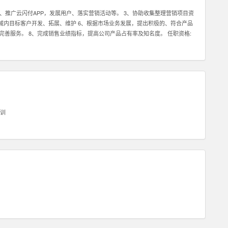
2、推广云闪付APP，发展用户、落实营销活动等。 3、协助收集整理营销项目资
区域内目标客户开发、拓展、维护 6、根据市场业务发展，提出积极的、符合产品
完善服务。 8、完成销售业绩指标，提高公司产品占有率及知名度。 任职资格:
任务。 2、具有良好的沟通能力及客户服务意识，可以与客户进行良好的沟通。
压力下完成任务。 2、具有良好的沟通能力及客户服务意识，可以与客户进行良好
训