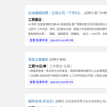
在线编辑招聘／正规公司／千字6元...
(招聘方:
厦门市博
工资面议
|
HI 你好 这里是博斯文案HR 感谢莅临 厦门博斯创意文化传媒有限
公即可 工作内容：撰写【关键词文章：根据工作室提供的关键词撰
复制网络文章）、通顺。 编辑薪资：稿酬制。【6元／1000字】 非
qq【599383539】
查看/急速申请：ijianzhi.com/8138
音频主播兼职
(招聘方:
啾啾
)
工资10元/单
| 工作期长:长期 |
1.根据视频录一条30秒左右的录音，情感闲聊类的都可以,比如爱情星座
二天结算.自始自终不收取任何费用. 3.工作时间地点不限. 4.联系企鹅4
查看/急速申请：ijianzhi.com/8103
辅导老师(丰台区)
(招聘方:
北京迷你世界文化交流有限公司
)