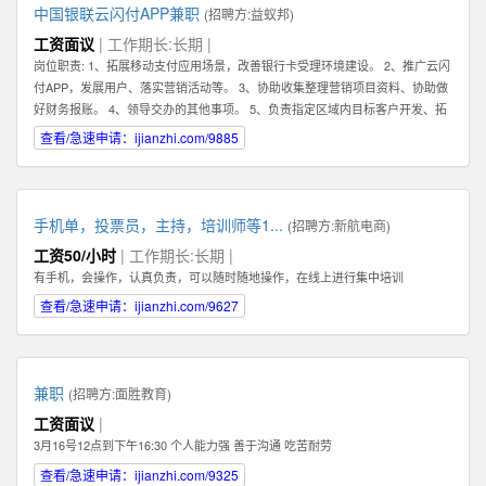
中国银联云闪付APP兼职
(招聘方:
益蚁邦
)
工资面议
| 工作期长:长期 |
岗位职责: 1、拓展移动支付应用场景，改善银行卡受理环境建设。 2、推广云闪
付APP，发展用户、落实营销活动等。 3、协助收集整理营销项目资料、协助做
好财务报账。 4、领导交办的其他事项。 5、负责指定区域内目标客户开发、拓
展、维护 6、根据市场业务发展，提出积极的、符合产品的市场发展的建议和意
查看/急速申请：ijianzhi.com/9885
见。 7、迅速反馈目标市场客户的信息，及时完善服务。 8、完成销售业绩指
标，提高公司产品占有率及知名度。 任职资格: 1、有强烈的责任心，以及具有
吃苦耐劳的精神，能够在压力下完成任务。 2、具有良好的沟通能力及客户服务
意识，可以与客户进行良好的沟通。 任职资格: 1、有强烈的责任心，以及具有
手机单，投票员，主持，培训师等1...
(招聘方:
新航电商
)
吃苦耐劳的精神，能够在压力下完成任务。 2、具有良好的沟通能力及客户服务
工资50/小时
| 工作期长:长期 |
意识，可以与客户进行良好的沟通。
有手机，会操作，认真负责，可以随时随地操作，在线上进行集中培训
查看/急速申请：ijianzhi.com/9627
兼职
(招聘方:
面胜教育
)
工资面议
|
3月16号12点到下午16:30 个人能力强 善于沟通 吃苦耐劳
查看/急速申请：ijianzhi.com/9325