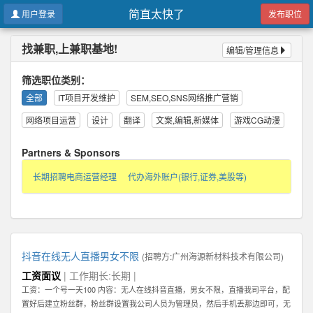
简直太快了
用户登录
发布职位
找兼职,上兼职基地!
编辑/管理信息
筛选职位类别：
全部
IT项目开发维护
SEM,SEO,SNS网络推广营销
网络项目运营
设计
翻译
文案,编辑,新媒体
游戏CG动漫
Partners & Sponsors
长期招聘电商运营经理
代办海外账户(银行,证券,美股等)
抖音在线无人直播男女不限
(招聘方:
广州海源新材料技术有限公司
)
工资面议
| 工作期长:长期 |
工资：一个号一天100 内容：无人在线抖音直播，男女不限，直播我司平台，配
置好后建立粉丝群，粉丝群设置我公司人员为管理员，然后手机丢那边即可，无