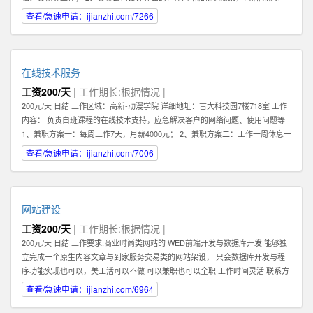
面，交互设计，logo及icon设计等； 3、熟练把握网页各元素和要件，能够独立
查看/急速申请：ijianzhi.com/7266
进行网站美工布局的设计； 4、不断完善和熟悉，负责网站整体架构的设计和网
站风格的把握，界面的视觉规划与创意设计工作； 5、认真做好各类信息和资料
的收集、整理、汇总、归档等工作，为公司各项目的成功开发提供优质素材；
6、负责公司产品包括网页和手机应用程序等的人机交互界面设计，提高用户使
在线技术服务
用体验； 7、根据项目具体要求解决各类UI设计和优化问题。 职位要求： 1、一
工资200/天
| 工作期长:根据情况 |
年以上相关专业工作经验。 2、熟练使用设计工具如Photoshop，Illustrator，
200元/天 日结 工作区域：高新-动漫学院 详细地址：吉大科技园7楼718室 工作
Flash等；掌握HTML，XHTML，CSS，XML，JavaScrip等常用语言软件。 3、
内容： 负责白班课程的在线技术支持，应急解决客户的网络问题、使用问题等
具有丰富的视觉创作经验和独到的审美修养 4、具备优秀的网站整体策划、设计
1、兼职方案一：每周工作7天，月薪4000元； 2、兼职方案二：工作一周休息一
能力,有丰富的网页设计经验. 有意向的请直接电话联系，附上您的案例作品。
周，月薪2000元 3、7月9日开始正式上班 4、兼职大学生暑假打工优先考虑 联
查看/急速申请：ijianzhi.com/7006
系方式 王先生
网站建设
工资200/天
| 工作期长:根据情况 |
200元/天 日结 工作要求:商业时尚类网站的 WED前端开发与数据库开发 能够独
立完成一个原生内容文章与到家服务交易类的网站架设， 只会数据库开发与程
序功能实现也可以，美工活可以不做 可以兼职也可以全职 工作时间灵活 联系方
式 李经理 工作区域：浑南新区-全运路 详细地址：沈中大街28号
查看/急速申请：ijianzhi.com/6964