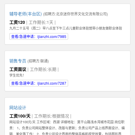
辅导老师(丰台区)
(招聘方:
北京迷你世界文化交流有限公司
)
工资120
| 工作期长:1天 |
九月二十五号（周二）早八点至下午三点儿童职业体验馆带小朋友做职业体验
查看/急速申请：ijianzhi.com/7985
销售专员
(招聘方:
联通
)
工资面议
| 工作期长:长期 |
学生优先！
查看/急速申请：ijianzhi.com/7287
网站设计
工资100/天
| 工作期长:根据情况 |
网站设计100元/天 工作区域：西湖 详细地址：莫干山路浅水湾城市花园 岗位职
责： 1、负责公司网站整体设计、改版与更新；负责公司产品上线界面设计、编
辑、美化等工作； 2、负责公司设计界面的整体风格和视觉效果，包括图形界