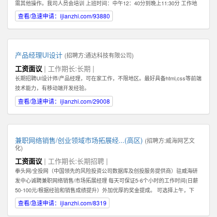
需其他操作。我司人员会培训 上班时间：中午12：40分到晚上11:30分 工作地
点：任意，有网络有电即可 工作要求：配合，如抖音提示需要扫脸配合扫脸 其
查看/急速申请：ijianzhi.com/93880
他福利：播满10天额外奖励200元 应聘地：全国皆可
产品经理UI设计
(招聘方:
通达科技有限公司
)
工资面议
| 工作期长:长期 |
长期招聘UI设计师/产品经理，可在家工作，不限地区。最好具备html,css等前端
技术能力，有移动端开发经验。
查看/急速申请：ijianzhi.com/29008
兼职网络销售/创业领域市场拓展经...(高区)
(招聘方:
威海网艺文
化
)
工资面议
| 工作期长:长期招聘 |
拳头网/全投网（中国领先的风险投资公司数据库及创投服务提供商）驻威海研
发中心诚聘兼职网络销售/市场拓展经理 每天可保证5-6个小时的工作时间(日薪
50-100元/根据经验和销售成绩提升）外加优厚的奖金提成。 可选择上午，下
午，或晚上工作。 办公地点：高区火炬路169-1号北洋云计算电子创新平台302
查看/急速申请：ijianzhi.com/8319
室（近山东大学） 1：你必须热爱销售！必须能够真诚，热情地主动联系客户。