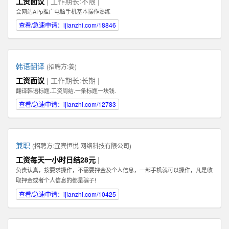
工资面议
| 工作期长:不限 |
Illustrator，Flash等；掌握HTML，XHTML，CSS，XML，JavaScrip等常用语言
会网站APp推广电脑手机基本操作熟练
软件。 3、具有丰富的视觉创作经验和独到的审美修养 4、具备优秀的网站整体
策划、设计能力,有丰富的网页设计经验.
查看/急速申请：ijianzhi.com/18846
韩语翻译
(招聘方:
姜
)
工资面议
| 工作期长:长期 |
翻译韩语标题.工资周结.一条标题一块钱.
查看/急速申请：ijianzhi.com/12783
兼职
(招聘方:
宜宾恒悦 网络科技有限公司
)
工资每天一小时日结28元
|
负责认真，按要求操作，不需要押金及个人信息，一部手机就可以操作，凡是收
取押金或者个人信息的都是骗子!
查看/急速申请：ijianzhi.com/10425