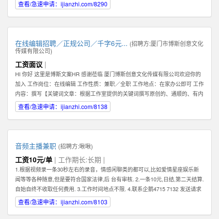
查看/急速申请：ijianzhi.com/8290
在线编辑招聘／正规公司／千字6元...
(招聘方:
厦门市博斯创意文化
传媒有限公司
)
工资面议
|
HI 你好 这里是博斯文案HR 感谢莅临 厦门博斯创意文化传媒有限公司欢迎你的
加入 工作岗位：在线编辑 工作性质：兼职／全职 工作地点：在家办公即可 工作
内容：撰写【关键词文章：根据工作室提供的关键词撰写原创的、通顺的、有内
容的文章】 文章要求：质量一般，重点要求原创（不可复制网络文章）、通
查看/急速申请：ijianzhi.com/8138
顺。 编辑薪资：稿酬制。【6元／1000字】 非诚勿扰。考虑清楚自己是否合
适。 合适请加下方qq即可。 HR联系方式：qq【599383539】
音频主播兼职
(招聘方:
啾啾
)
工资10元/单
| 工作期长:长期 |
1.根据视频录一条30秒左右的录音，情感闲聊类的都可以,比如爱情星座娱乐新
闻等等各种随意,但是要符合国家法律,后 台有审核. 2.一条10元,日结,第二天结算.
自始自终不收取任何费用. 3.工作时间地点不限. 4.联系企鹅4715 7132 发送请求
时,请备注录音采集兼职.
查看/急速申请：ijianzhi.com/8103