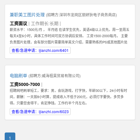
兼职美工图片处理
(招聘方:
深圳市龙岗区丽妍狄电子商务商店
)
工资面议
| 工作期长:长期 |
薪资水平：1500元/月 ， 半月结 在读学生优先，英语4级以上优先。周一至周五
每天4至6小时，具体工作时间可双方协调后安排。 工资1500-2000每月。 主要
负责图片处理，会有部分图片需要简单英文介绍，需要熟练的PS或其他图片处
理软件。 可以在家办公，图片处理过程中需要有一定的想法和创新。 联系人：
查看/急速申请：ijianzhi.com/6401
肖女士 公司地址：龙岗中心城
电脑刷单
(招聘方:
威海祖昊贸易有限公司
)
工资5000-7000
|
招聘网吧刷单短工，要求：男，会玩游戏，打字快，年龄30以下，24小时有时
间，薪酬：一天按8小时算，提成收入不低于200元，必须打字要快。多劳多
得。只要您舍得干，肯定挣钱。工作约半个月左右。
查看/急速申请：ijianzhi.com/6023
1