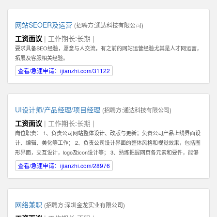
你的核心任务是帮助客户解决问题，和客户建立长期，稳定，值得信赖的关系,
而不是只为了眼前的蝇头小利而失去客户对你的信任。 2: 我们需要能和客户建
立长期关系的员工，因此我们希望你也能长期，稳定地在公司发展。你会发现公
网站SEOER及运营
(招聘方:
通达科技有限公司
)
司是一个非常大的平台--我们在北京，深圳，香港，韩国都有业务。所以公司会
工资面议
| 工作期长:长期 |
给你很好的施展空间，因此我们需要你能长期地在公司不断进步！ 3：你必须具
要求具备SEO经验，愿意与人交流，有之前的网站运营经验尤其是人才网运营，
备一种素质。那就是会坚持，坚持，坚持，永不放弃。你必须了解你和客户的关
拓展及客服相关经验。
系是长期的，所以为了建立这种长期稳定的关系，你在一开始的时候要具备百折
不挠，坚持不懈的素质，这样才能逐步取得双方的信任。 4：除了热爱销售，你
查看/急速申请：ijianzhi.com/31122
还最好具备在互联网产品运营领域的一些经验。如果你还在创业及互联网产品的
销售方面有经验更好！请在你的简历或申请中注明。 5：具备一定的科学管理能
力。好的销售专家可以化繁为简，通过高效的分类和建立适合自己的销售系统而
大幅提高管理客户的效率和经营业绩。我们希望你具备这种科学化管理的能力。
UI设计师/产品经理/项目经理
(招聘方:
通达科技有限公司
)
有这种能力的人才还可以在将来发展成为销售经理，管理一个业务团队。 6：必
工资面议
| 工作期长:长期 |
须热爱学习，尤其是要对一个特点行业有兴趣，并愿意深入了解一个行业，掌握
岗位职责： 1、负责公司网站整体设计、改版与更新；负责公司产品上线界面设
关于该行业的专业知识，这样才能真正服务好你的客户。目前我们希望能够找到
计、编辑、美化等工作； 2、负责公司设计界面的整体风格和视觉效果，包括图
对于创业尤其是互联网创业领域有浓厚兴趣或相关经验的人才。 如果你有激
形界面，交互设计，logo及icon设计等； 3、熟练把握网页各元素和要件，能够
情，有梦想，并对网络销售充满热爱，愿意接受挑战，也能熟悉使用电脑，QQ
独立进行网站美工布局的设计； 4、不断完善和熟悉，负责网站整体架构的设计
查看/急速申请：ijianzhi.com/28976
等网络工具，那么不论你的学历如何，专业是什么，这些都不重要。我们都欢迎
和网站风格的把握，界面的视觉规划与创意设计工作； 5、认真做好各类信息和
你申请这份工作。
资料的收集、整理、汇总、归档等工作，为公司各项目的成功开发提供优质素
材； 6、负责公司产品包括网页和手机应用程序等的人机交互界面设计，提高用
户使用体验； 7、根据项目具体要求解决各类UI设计和优化问题。 职位要求：
网络兼职
(招聘方:
深圳金龙实业有限公司
)
1、一年以上相关专业工作经验。 2、熟练使用设计工具如Photoshop，