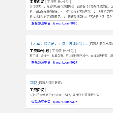
工资面议
| 工作期长:长期 |
岗位职责: 1、拓展移动支付应用场景，改善银行卡受理环境建设。 
料、协助做好财务报账。 4、领导交办的其他事项。 5、负责指定
的市场发展的建议和意见。 7、迅速反馈目标市场客户的信息，及时
1、有强烈的责任心，以及具有吃苦耐劳的精神，能够在压力下完成
查看/急速申请：ijianzhi.com/9885
任职资格: 1、有强烈的责任心，以及具有吃苦耐劳的精神，能够在
的沟通。
手机单，投票员，主持，培训师等1...
(招聘方:
新航电商
)
工资50/小时
| 工作期长:长期 |
有手机，会操作，认真负责，可以随时随地操作，在线上进行集中培
查看/急速申请：ijianzhi.com/9627
兼职
(招聘方:
面胜教育
)
工资面议
|
3月16号12点到下午16:30 个人能力强 善于沟通 吃苦耐劳
查看/急速申请：ijianzhi.com/9325