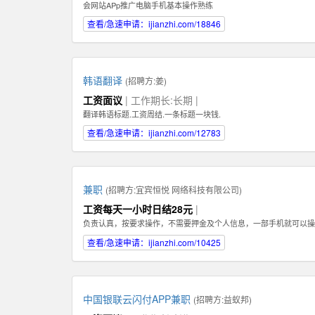
会网站APp推广电脑手机基本操作熟练
查看/急速申请：ijianzhi.com/18846
韩语翻译
(招聘方:
姜
)
工资面议
| 工作期长:长期 |
翻译韩语标题.工资周结.一条标题一块钱.
查看/急速申请：ijianzhi.com/12783
兼职
(招聘方:
宜宾恒悦 网络科技有限公司
)
工资每天一小时日结28元
|
负责认真，按要求操作，不需要押金及个人信息，一部手机就可以操
查看/急速申请：ijianzhi.com/10425
中国银联云闪付APP兼职
(招聘方:
益蚁邦
)