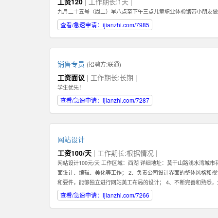
工资120
| 工作期长:1天 |
九月二十五号（周二）早八点至下午三点儿童职业体验馆带小朋友做
查看/急速申请：ijianzhi.com/7985
销售专员
(招聘方:
联通
)
工资面议
| 工作期长:长期 |
学生优先！
查看/急速申请：ijianzhi.com/7287
网站设计
工资100/天
| 工作期长:根据情况 |
网站设计100元/天 工作区域：西湖 详细地址：莫干山路浅水湾城
面设计、编辑、美化等工作； 2、负责公司设计界面的整体风格和视觉效
和要件，能够独立进行网站美工布局的设计； 4、不断完善和熟悉
5、认真做好各类信息和资料的收集、整理、汇总、归档等工作，为
查看/急速申请：ijianzhi.com/7266
序等的人机交互界面设计，提高用户使用体验； 7、根据项目具体要
2、熟练使用设计工具如Photoshop，Illustrator，Flash等；掌