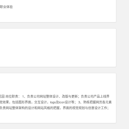
职业体验
市花园 岗位职责： 1、负责公司网站整体设计、改版与更新；负责公司产品上线界
果，包括图形界面，交互设计，logo及icon设计等； 3、熟练把握网页各元素
，负责网站整体架构的设计和网站风格的把握，界面的视觉规划与创意设计工作；
公司各项目的成功开发提供优质素材； 6、负责公司产品包括网页和手机应用程
求解决各类UI设计和优化问题。 职位要求： 1、一年以上相关专业工作经验。
握HTML，XHTML，CSS，XML，JavaScrip等常用语言软件。 3、具有丰富的视觉创作