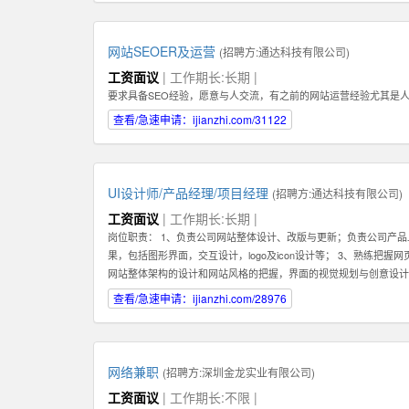
们需要你能长期地在公司不断进步！ 3：你必须具备一种素质。那
为了建立这种长期稳定的关系，你在一开始的时候要具备百折不挠，
具备在互联网产品运营领域的一些经验。如果你还在创业及互联网产
网站SEOER及运营
(招聘方:
通达科技有限公司
)
理能力。好的销售专家可以化繁为简，通过高效的分类和建立适合自
工资面议
| 工作期长:长期 |
化管理的能力。有这种能力的人才还可以在将来发展成为销售经理，
要求具备SEO经验，愿意与人交流，有之前的网站运营经验尤其是
意深入了解一个行业，掌握关于该行业的专业知识，这样才能真正服
趣或相关经验的人才。 如果你有激情，有梦想，并对网络销售充满
查看/急速申请：ijianzhi.com/31122
何，专业是什么，这些都不重要。我们都欢迎你申请这份工作。
UI设计师/产品经理/项目经理
(招聘方:
通达科技有限公司
)
工资面议
| 工作期长:长期 |
岗位职责： 1、负责公司网站整体设计、改版与更新；负责公司产品
果，包括图形界面，交互设计，logo及icon设计等； 3、熟练把
网站整体架构的设计和网站风格的把握，界面的视觉规划与创意设计
各项目的成功开发提供优质素材； 6、负责公司产品包括网页和手机
查看/急速申请：ijianzhi.com/28976
决各类UI设计和优化问题。 职位要求： 1、一年以上相关专业工作经验。 2、
XHTML，CSS，XML，JavaScrip等常用语言软件。 3、具
的网页设计经验.
网络兼职
(招聘方:
深圳金龙实业有限公司
)
工资面议
| 工作期长:不限 |