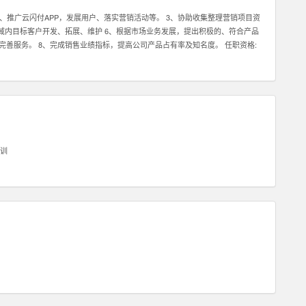
2、推广云闪付APP，发展用户、落实营销活动等。 3、协助收集整理营销项目资
区域内目标客户开发、拓展、维护 6、根据市场业务发展，提出积极的、符合产品
完善服务。 8、完成销售业绩指标，提高公司产品占有率及知名度。 任职资格:
任务。 2、具有良好的沟通能力及客户服务意识，可以与客户进行良好的沟通。
压力下完成任务。 2、具有良好的沟通能力及客户服务意识，可以与客户进行良好
训