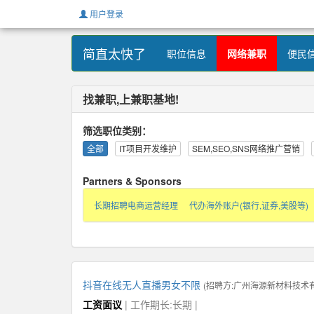
用户登录
简直太快了
职位信息
网络兼职
便民
找兼职,上兼职基地!
筛选职位类别：
全部
IT项目开发维护
SEM,SEO,SNS网络推广营销
Partners & Sponsors
长期招聘电商运营经理
代办海外账户(银行,证券,美股等)
抖音在线无人直播男女不限
(招聘方:
广州海源新材料技术
工资面议
| 工作期长:长期 |