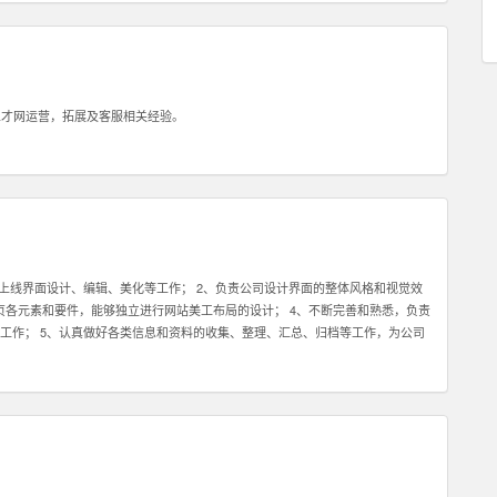
就是会坚持，坚持，坚持，永不放弃。你必须了解你和客户的关系是长期的，所以
坚持不懈的素质，这样才能逐步取得双方的信任。 4：除了热爱销售，你还最好
品的销售方面有经验更好！请在你的简历或申请中注明。 5：具备一定的科学管
己的销售系统而大幅提高管理客户的效率和经营业绩。我们希望你具备这种科学
管理一个业务团队。 6：必须热爱学习，尤其是要对一个特点行业有兴趣，并愿
人才网运营，拓展及客服相关经验。
务好你的客户。目前我们希望能够找到对于创业尤其是互联网创业领域有浓厚兴
热爱，愿意接受挑战，也能熟悉使用电脑，QQ等网络工具，那么不论你的学历如
上线界面设计、编辑、美化等工作； 2、负责公司设计界面的整体风格和视觉效
握网页各元素和要件，能够独立进行网站美工布局的设计； 4、不断完善和熟悉，负责
工作； 5、认真做好各类信息和资料的收集、整理、汇总、归档等工作，为公司
应用程序等的人机交互界面设计，提高用户使用体验； 7、根据项目具体要求解
熟练使用设计工具如Photoshop，Illustrator，Flash等；掌握HTML，
有丰富的视觉创作经验和独到的审美修养 4、具备优秀的网站整体策划、设计能力,有丰富