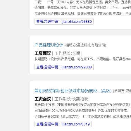
工资：一个号一天100 内容：无人在线抖音直播，男女不限，直
边即可，无需其他操作。我司人员会培训 上班时间：中午12：40分到
需要扫脸配合扫脸 其他福利：播满10天额外奖励200元 应聘地：全
查看/急速申请：ijianzhi.com/93880
产品经理UI设计
(招聘方:
通达科技有限公司
)
工资面议
| 工作期长:长期 |
长期招聘UI设计师/产品经理，可在家工作，不限地区。最好具备htm
查看/急速申请：ijianzhi.com/29008
兼职网络销售/创业领域市场拓展经...(高区)
(招聘方:
威
工资面议
| 工作期长:长期招聘 |
拳头网/全投网（中国领先的风险投资公司数据库及创投服务提供商）
间(日薪50-100元/根据经验和销售成绩提升）外加优厚的奖金提成
子创新平台302室（近山东大学） 1：你必须热爱销售！必须能够
期，稳定，值得信赖的关系,而不是只为了眼前的蝇头小利而失去客户
查看/急速申请：ijianzhi.com/8319
长期，稳定地在公司发展。你会发现公司是一个非常大的平台--我