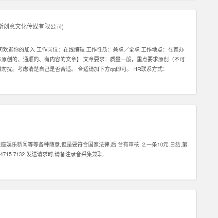
斯创意文化传媒有限公司
)
公司欢迎你的加入 工作岗位：在线编辑 工作性质：兼职／全职 工作地点：在家办
写原创的、通顺的、有内容的文章】 文章要求：质量一般，重点要求原创（不可
诚勿扰。考虑清楚自己是否合适。 合适请加下方qq即可。 HR联系方式：
娱乐新闻等等各种随意,但是要符合国家法律,后 台有审核. 2.一条10元,日结,第
715 7132 发送请求时,请备注录音采集兼职.