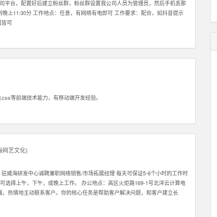
播我司平台，配置好后建立粉丝群，粉丝群设置我公司人员为管理员，然后手机丢那
晚上11:30分 工作地点：任意，有网络有电即可 工作要求：配合，如抖音提示
国皆可
l,css等前端技术能力，有移动端开发经验。
海网艺文化
)
驻威海研发中心诚聘兼职网络销售/市场拓展经理 每天可保证5-6个小时的工作时
。 可选择上午，下午，或晚上工作。 办公地点：高区火炬路169-1号北洋云计算电
真诚，热情地主动联系客户。你的核心任务是帮助客户解决问题，和客户建立长
对你的信任。 2: 我们需要能和客户建立长期关系的员工，因此我们希望你也能
们在北京，深圳，香港，韩国都有业务。所以公司会给你很好的施展空间，因此我