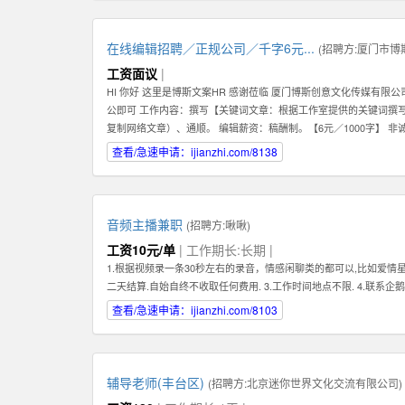
在线编辑招聘／正规公司／千字6元...
(招聘方:
厦门市博
工资面议
|
HI 你好 这里是博斯文案HR 感谢莅临 厦门博斯创意文化传媒有限
公即可 工作内容：撰写【关键词文章：根据工作室提供的关键词撰
复制网络文章）、通顺。 编辑薪资：稿酬制。【6元／1000字】 非
qq【599383539】
查看/急速申请：ijianzhi.com/8138
音频主播兼职
(招聘方:
啾啾
)
工资10元/单
| 工作期长:长期 |
1.根据视频录一条30秒左右的录音，情感闲聊类的都可以,比如爱情星座
二天结算.自始自终不收取任何费用. 3.工作时间地点不限. 4.联系企鹅4
查看/急速申请：ijianzhi.com/8103
辅导老师(丰台区)
(招聘方:
北京迷你世界文化交流有限公司
)