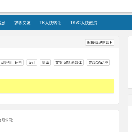
信息
求职交友
TK太快转让
TKVC太快融资
编辑/管理信息
网络项目运营
设计
翻译
文案,编辑,新媒体
游戏CG动漫
有限公司
)