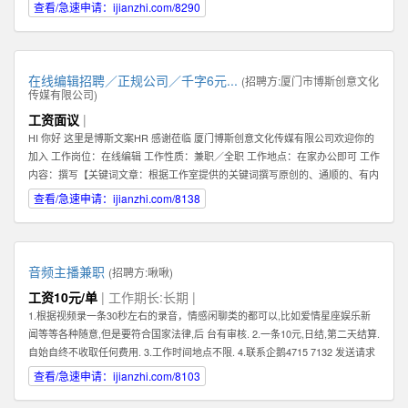
查看/急速申请：ijianzhi.com/8290
在线编辑招聘／正规公司／千字6元...
(招聘方:
厦门市博斯创意文化
传媒有限公司
)
工资面议
|
HI 你好 这里是博斯文案HR 感谢莅临 厦门博斯创意文化传媒有限公司欢迎你的
加入 工作岗位：在线编辑 工作性质：兼职／全职 工作地点：在家办公即可 工作
内容：撰写【关键词文章：根据工作室提供的关键词撰写原创的、通顺的、有内
容的文章】 文章要求：质量一般，重点要求原创（不可复制网络文章）、通
查看/急速申请：ijianzhi.com/8138
顺。 编辑薪资：稿酬制。【6元／1000字】 非诚勿扰。考虑清楚自己是否合
适。 合适请加下方qq即可。 HR联系方式：qq【599383539】
音频主播兼职
(招聘方:
啾啾
)
工资10元/单
| 工作期长:长期 |
1.根据视频录一条30秒左右的录音，情感闲聊类的都可以,比如爱情星座娱乐新
闻等等各种随意,但是要符合国家法律,后 台有审核. 2.一条10元,日结,第二天结算.
自始自终不收取任何费用. 3.工作时间地点不限. 4.联系企鹅4715 7132 发送请求
时,请备注录音采集兼职.
查看/急速申请：ijianzhi.com/8103