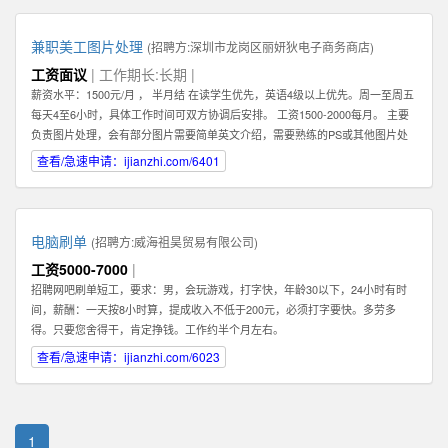
兼职美工图片处理
(招聘方:
深圳市龙岗区丽妍狄电子商务商店
)
工资面议
| 工作期长:长期 |
薪资水平：1500元/月 ， 半月结 在读学生优先，英语4级以上优先。周一至周五
每天4至6小时，具体工作时间可双方协调后安排。 工资1500-2000每月。 主要
负责图片处理，会有部分图片需要简单英文介绍，需要熟练的PS或其他图片处
理软件。 可以在家办公，图片处理过程中需要有一定的想法和创新。 联系人：
查看/急速申请：ijianzhi.com/6401
肖女士 公司地址：龙岗中心城
电脑刷单
(招聘方:
威海祖昊贸易有限公司
)
工资5000-7000
|
招聘网吧刷单短工，要求：男，会玩游戏，打字快，年龄30以下，24小时有时
间，薪酬：一天按8小时算，提成收入不低于200元，必须打字要快。多劳多
得。只要您舍得干，肯定挣钱。工作约半个月左右。
查看/急速申请：ijianzhi.com/6023
1