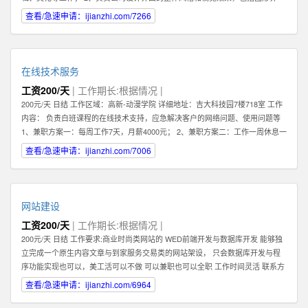
面，交互设计，logo及icon设计等； 3、熟练把握网页各元素和要件，能够独立
查看/急速申请：ijianzhi.com/7266
进行网站美工布局的设计； 4、不断完善和熟悉，负责网站整体架构的设计和网
站风格的把握，界面的视觉规划与创意设计工作； 5、认真做好各类信息和资料
的收集、整理、汇总、归档等工作，为公司各项目的成功开发提供优质素材；
6、负责公司产品包括网页和手机应用程序等的人机交互界面设计，提高用户使
在线技术服务
用体验； 7、根据项目具体要求解决各类UI设计和优化问题。 职位要求： 1、一
工资200/天
| 工作期长:根据情况 |
年以上相关专业工作经验。 2、熟练使用设计工具如Photoshop，Illustrator，
200元/天 日结 工作区域：高新-动漫学院 详细地址：吉大科技园7楼718室 工作
Flash等；掌握HTML，XHTML，CSS，XML，JavaScrip等常用语言软件。 3、
内容： 负责白班课程的在线技术支持，应急解决客户的网络问题、使用问题等
具有丰富的视觉创作经验和独到的审美修养 4、具备优秀的网站整体策划、设计
1、兼职方案一：每周工作7天，月薪4000元； 2、兼职方案二：工作一周休息一
能力,有丰富的网页设计经验. 有意向的请直接电话联系，附上您的案例作品。
周，月薪2000元 3、7月9日开始正式上班 4、兼职大学生暑假打工优先考虑 联
查看/急速申请：ijianzhi.com/7006
系方式 王先生
网站建设
工资200/天
| 工作期长:根据情况 |
200元/天 日结 工作要求:商业时尚类网站的 WED前端开发与数据库开发 能够独
立完成一个原生内容文章与到家服务交易类的网站架设， 只会数据库开发与程
序功能实现也可以，美工活可以不做 可以兼职也可以全职 工作时间灵活 联系方
式 李经理 工作区域：浑南新区-全运路 详细地址：沈中大街28号
查看/急速申请：ijianzhi.com/6964