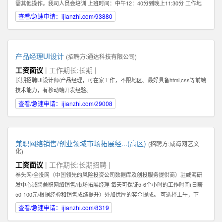
需其他操作。我司人员会培训 上班时间：中午12：40分到晚上11:30分 工作地
点：任意，有网络有电即可 工作要求：配合，如抖音提示需要扫脸配合扫脸 其
查看/急速申请：ijianzhi.com/93880
他福利：播满10天额外奖励200元 应聘地：全国皆可
产品经理UI设计
(招聘方:
通达科技有限公司
)
工资面议
| 工作期长:长期 |
长期招聘UI设计师/产品经理，可在家工作，不限地区。最好具备html,css等前端
技术能力，有移动端开发经验。
查看/急速申请：ijianzhi.com/29008
兼职网络销售/创业领域市场拓展经...(高区)
(招聘方:
威海网艺文
化
)
工资面议
| 工作期长:长期招聘 |
拳头网/全投网（中国领先的风险投资公司数据库及创投服务提供商）驻威海研
发中心诚聘兼职网络销售/市场拓展经理 每天可保证5-6个小时的工作时间(日薪
50-100元/根据经验和销售成绩提升）外加优厚的奖金提成。 可选择上午，下
午，或晚上工作。 办公地点：高区火炬路169-1号北洋云计算电子创新平台302
查看/急速申请：ijianzhi.com/8319
室（近山东大学） 1：你必须热爱销售！必须能够真诚，热情地主动联系客户。