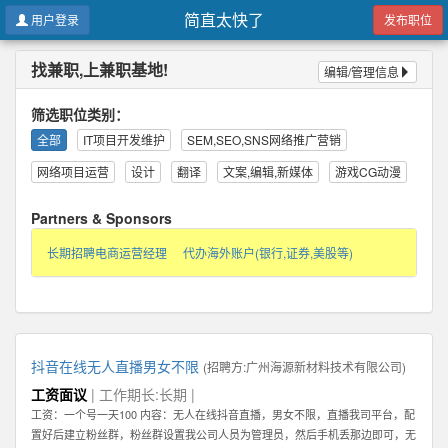
简直太快了
用户登录
发布职位
找兼职,上兼职基地!
编辑/管理信息
筛选职位类别：
全部
IT项目开发维护
SEM,SEO,SNS网络推广营销
网络项目运营
设计
翻译
文案,编辑,新媒体
游戏CG动漫
Partners & Sponsors
长期招聘电商运营经理
代办海外账户(银行,证券,美股等)
抖音在线无人直播男女不限
(招聘方:
广州海源新材料技术有限公司
)
工资面议
| 工作期长:长期 |
工资：一个号一天100 内容：无人在线抖音直播，男女不限，直播我司平台，配
置好后建立粉丝群，粉丝群设置我公司人员为管理员，然后手机丢那边即可，无