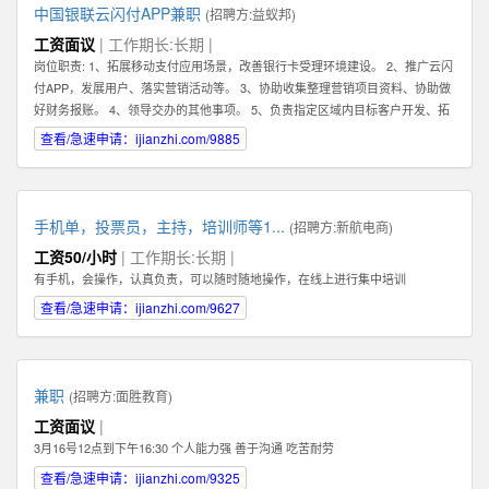
中国银联云闪付APP兼职
(招聘方:
益蚁邦
)
工资面议
| 工作期长:长期 |
岗位职责: 1、拓展移动支付应用场景，改善银行卡受理环境建设。 2、推广云闪
付APP，发展用户、落实营销活动等。 3、协助收集整理营销项目资料、协助做
好财务报账。 4、领导交办的其他事项。 5、负责指定区域内目标客户开发、拓
展、维护 6、根据市场业务发展，提出积极的、符合产品的市场发展的建议和意
查看/急速申请：ijianzhi.com/9885
见。 7、迅速反馈目标市场客户的信息，及时完善服务。 8、完成销售业绩指
标，提高公司产品占有率及知名度。 任职资格: 1、有强烈的责任心，以及具有
吃苦耐劳的精神，能够在压力下完成任务。 2、具有良好的沟通能力及客户服务
意识，可以与客户进行良好的沟通。 任职资格: 1、有强烈的责任心，以及具有
手机单，投票员，主持，培训师等1...
(招聘方:
新航电商
)
吃苦耐劳的精神，能够在压力下完成任务。 2、具有良好的沟通能力及客户服务
工资50/小时
| 工作期长:长期 |
意识，可以与客户进行良好的沟通。
有手机，会操作，认真负责，可以随时随地操作，在线上进行集中培训
查看/急速申请：ijianzhi.com/9627
兼职
(招聘方:
面胜教育
)
工资面议
|
3月16号12点到下午16:30 个人能力强 善于沟通 吃苦耐劳
查看/急速申请：ijianzhi.com/9325