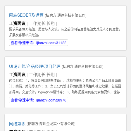
你的核心任务是帮助客户解决问题，和客户建立长期，稳定，值得信赖的关系,
而不是只为了眼前的蝇头小利而失去客户对你的信任。 2: 我们需要能和客户建
立长期关系的员工，因此我们希望你也能长期，稳定地在公司发展。你会发现公
网站SEOER及运营
(招聘方:
通达科技有限公司
)
司是一个非常大的平台--我们在北京，深圳，香港，韩国都有业务。所以公司会
工资面议
| 工作期长:长期 |
给你很好的施展空间，因此我们需要你能长期地在公司不断进步！ 3：你必须具
要求具备SEO经验，愿意与人交流，有之前的网站运营经验尤其是人才网运营，
备一种素质。那就是会坚持，坚持，坚持，永不放弃。你必须了解你和客户的关
拓展及客服相关经验。
系是长期的，所以为了建立这种长期稳定的关系，你在一开始的时候要具备百折
不挠，坚持不懈的素质，这样才能逐步取得双方的信任。 4：除了热爱销售，你
查看/急速申请：ijianzhi.com/31122
还最好具备在互联网产品运营领域的一些经验。如果你还在创业及互联网产品的
销售方面有经验更好！请在你的简历或申请中注明。 5：具备一定的科学管理能
力。好的销售专家可以化繁为简，通过高效的分类和建立适合自己的销售系统而
大幅提高管理客户的效率和经营业绩。我们希望你具备这种科学化管理的能力。
UI设计师/产品经理/项目经理
(招聘方:
通达科技有限公司
)
有这种能力的人才还可以在将来发展成为销售经理，管理一个业务团队。 6：必
工资面议
| 工作期长:长期 |
须热爱学习，尤其是要对一个特点行业有兴趣，并愿意深入了解一个行业，掌握
岗位职责： 1、负责公司网站整体设计、改版与更新；负责公司产品上线界面设
关于该行业的专业知识，这样才能真正服务好你的客户。目前我们希望能够找到
计、编辑、美化等工作； 2、负责公司设计界面的整体风格和视觉效果，包括图
对于创业尤其是互联网创业领域有浓厚兴趣或相关经验的人才。 如果你有激
形界面，交互设计，logo及icon设计等； 3、熟练把握网页各元素和要件，能够
情，有梦想，并对网络销售充满热爱，愿意接受挑战，也能熟悉使用电脑，QQ
独立进行网站美工布局的设计； 4、不断完善和熟悉，负责网站整体架构的设计
查看/急速申请：ijianzhi.com/28976
等网络工具，那么不论你的学历如何，专业是什么，这些都不重要。我们都欢迎
和网站风格的把握，界面的视觉规划与创意设计工作； 5、认真做好各类信息和
你申请这份工作。
资料的收集、整理、汇总、归档等工作，为公司各项目的成功开发提供优质素
材； 6、负责公司产品包括网页和手机应用程序等的人机交互界面设计，提高用
户使用体验； 7、根据项目具体要求解决各类UI设计和优化问题。 职位要求：
网络兼职
(招聘方:
深圳金龙实业有限公司
)
1、一年以上相关专业工作经验。 2、熟练使用设计工具如Photoshop，