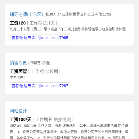
辅导老师(丰台区)
(招聘方:
北京迷你世界文化交流有限公司
)
工资120
| 工作期长:1天 |
九月二十五号（周二）早八点至下午三点儿童职业体验馆带小朋友做职业体验
查看/急速申请：ijianzhi.com/7985
销售专员
(招聘方:
联通
)
工资面议
| 工作期长:长期 |
学生优先！
查看/急速申请：ijianzhi.com/7287
网站设计
工资100/天
| 工作期长:根据情况 |
网站设计100元/天 工作区域：西湖 详细地址：莫干山路浅水湾城市花园 岗位职
责： 1、负责公司网站整体设计、改版与更新；负责公司产品上线界面设计、编
辑、美化等工作； 2、负责公司设计界面的整体风格和视觉效果，包括图形界