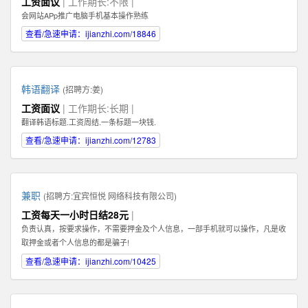
工资面议
| 工作期长:不限 |
Illustrator，Flash等；掌握HTML，XHTML，CSS，XML，JavaScrip等常用语言
会网站APp推广电脑手机基本操作熟练
软件。 3、具有丰富的视觉创作经验和独到的审美修养 4、具备优秀的网站整体
策划、设计能力,有丰富的网页设计经验.
查看/急速申请：ijianzhi.com/18846
韩语翻译
(招聘方:
姜
)
工资面议
| 工作期长:长期 |
翻译韩语标题.工资周结.一条标题一块钱.
查看/急速申请：ijianzhi.com/12783
兼职
(招聘方:
宜宾恒悦 网络科技有限公司
)
工资每天一小时日结28元
|
负责认真，按要求操作，不需要押金及个人信息，一部手机就可以操作，凡是收
取押金或者个人信息的都是骗子!
查看/急速申请：ijianzhi.com/10425